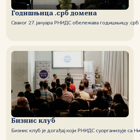
Годишњица .срб домена
Сваког 27. јануара РНИДС обележава годишњицу .срб
Бизнис клуб
Бизнис клуб је догађај који РНИДС суорганизује са Н