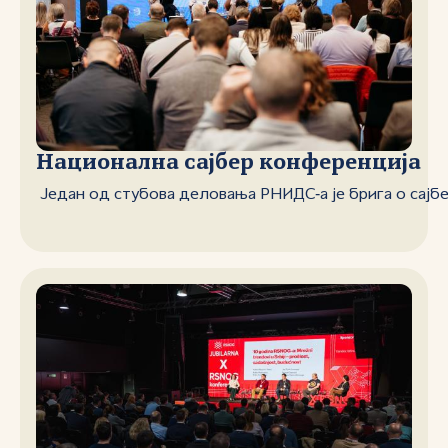
Национална сајбер конференција
Један од стубова деловања РНИДС‑а је брига о сајб