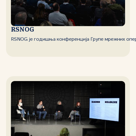
RSNOG
RSNОG је годишња конференција Групе мрежних опер