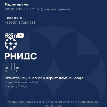
Радно време:
09.00-17.00 (CET/CEST), радним данима
Телефон:
+381 (0)11 7281-281
Регистар националног интернет домена Србије
Жоржа Клемансоа 18а/I
Београд, Србија
РНИДС • Сва права задржана • kancelarija@rnids.rs • Сајт ажуриран:
06. 08. 2026.