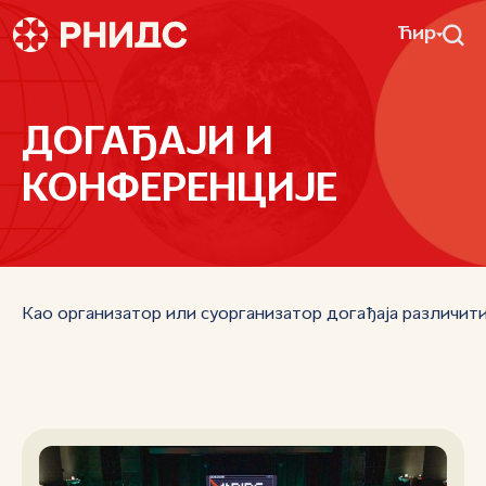
Ћир
ДОГАЂАЈИ И
КОНФЕРЕНЦИЈЕ
Као организатор или суорганизатор догађаја различити