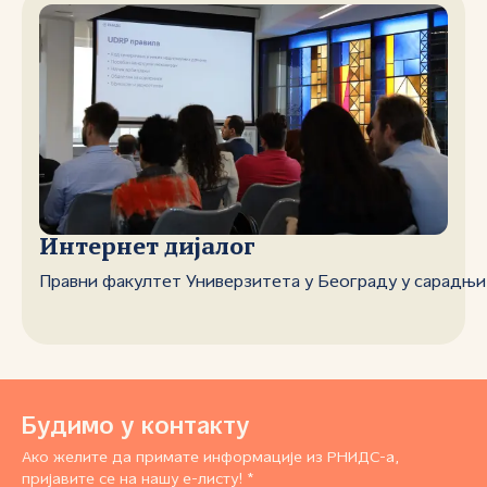
Интернет дијалог
Правни факултет Универзитета у Београду у сарадњи 
Будимо у контакту
Ако желите да примате информације из РНИДС-а,
пријавите се на нашу е-листу! *