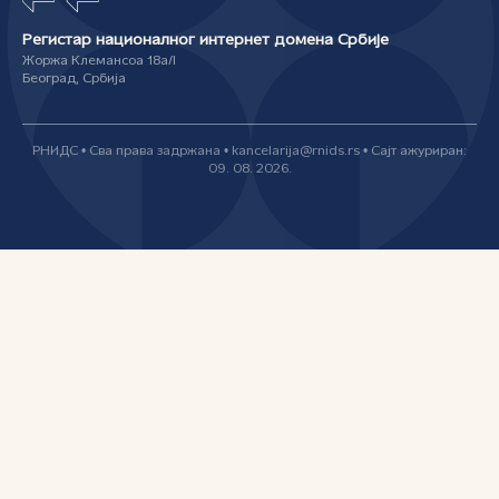
Регистар националног интернет домена Србије
Жоржа Клемансоа 18а/I
Београд, Србија
РНИДС • Сва права задржана • kancelarija@rnids.rs • Сајт ажуриран:
09. 08. 2026.