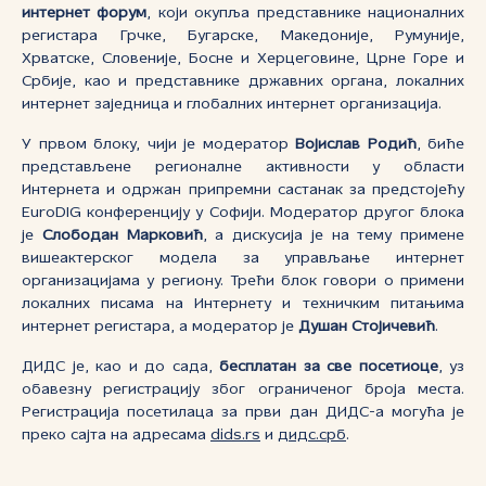
интернет форум
, који окупља представнике националних
регистара Грчке, Бугарске, Македоније, Румуније,
Хрватске, Словеније, Босне и Херцеговине, Црне Горе и
Србије, као и представнике државних органа, локалних
интернет заједница и глобалних интернет организација.
У првом блоку, чији је модератор
Војислав Родић
, биће
представљене регионалне активности у области
Интернета и одржан припремни састанак за предстојећу
EuroDIG конференцију у Софији. Модератор другог блока
је
Слободан Марковић
, а дискусија је на тему примене
вишеактерског модела за управљање интернет
организацијама у региону. Трећи блок говори о примени
локалних писама на Интернету и техничким питањима
интернет регистара, а модератор је
Душан Стојичевић
.
ДИДС је, као и до сада,
бесплатан за све посетиоце
, уз
обавезну регистрацију због ограниченог броја места.
Регистрација посетилаца за први дан ДИДС-а могућа је
преко сајта на адресама
dids.rs
и
дидс.срб
.