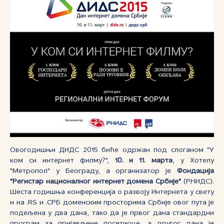
Овогодишњи ДИДС 2015 биће одржан под слоганом "У
ком си интернет филму?",
10. и 11. марта
, у Хотелу
"Метропол" у Београду, а организатор је
Фондација
"Регистар националног интернет домена Србије"
(РНИДС).
Шеста годишња конференција о развоју Интернета у свету
и на .RS и .СРБ доменским просторима Србије овог пута је
подељена у два дана, тако да је првог дана стандардни
програм за пријављене посетиоце, а другог дана је