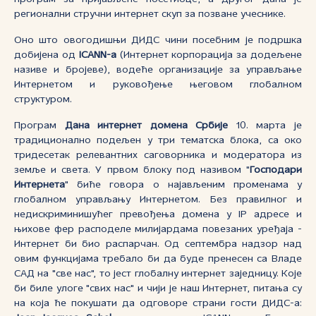
регионални стручни интернет скуп за позване учеснике.
Оно што овогодишњи ДИДС чини посебним је подршка
добијена од
ICANN-a
(Интернет корпорација за додељене
називе и бројеве), водеће организације за управљање
Интернетом и руковођење његовом глобалном
структуром.
Програм
Дана интернет домена Србије
10. марта је
традиционално подељен у три тематска блока, са око
тридесетак релевантних саговорника и модератора из
земље и света. У првом блоку под називом "
Господари
Интернета
" биће говора о најављеним променама у
глобалном управљању Интернетом. Без правилног и
недискриминишућег превођења домена у IP адресе и
њихове фер расподеле милијардама повезаних уређаја -
Интернет би био распарчан. Од септембра надзор над
овим функцијама требало би да буде пренесен са Владе
САД на "све нас", то јест глобалну интернет заједницу. Које
би биле улоге "свих нас" и чији је наш Интернет, питања су
на која ће покушати да одговоре страни гости ДИДС-а: