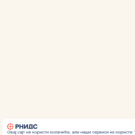
Овај сајт не користи колачиће, али наши сервиси их користе