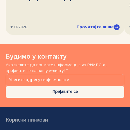
Прочитајте више
11.07.2026.
Будимо у контакту
Ако желите да примате информације из РНИДС-а,
пријавите се на нашу е-листу! *
Пријавите се
Корисни линкови