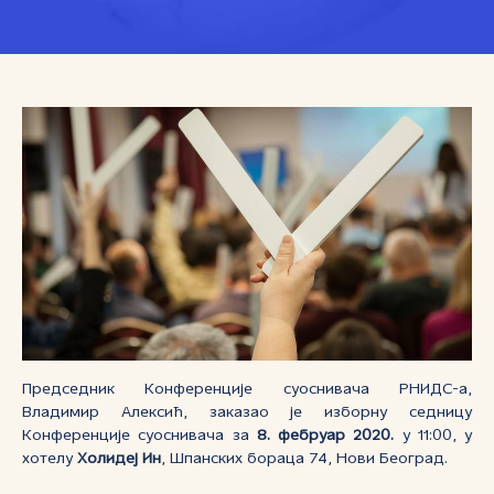
Председник Конференције суоснивача РНИДС-а,
Владимир Алексић, заказао је изборну седницу
Kонференције суоснивача за
8. фебруар 20
20.
у 11:00, у
хотелу
Холидеј Ин
, Шпанских бораца 74, Нови Београд.