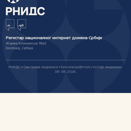
Регистар националног интернет домена Србије
Жоржа Клемансоа 18а/I
Београд, Србија
РНИДС • Сва права задржана • kancelarija@rnids.rs • Сајт ажуриран:
08. 08. 2026.