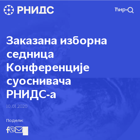
Ћир
Заказана изборна
седница
Kонференције
суоснивача
РНИДС‑а
10.01.2020
Подели: