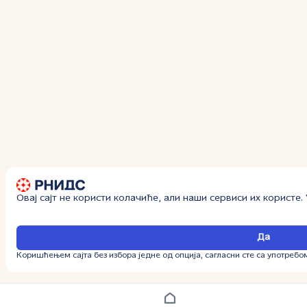
Овај сајт не користи колачиће, али наши сервиси их користе
Да
Коришћењем сајта без избора једне од опција, сагласни сте са употребо