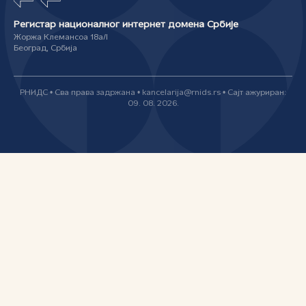
Регистар националног интернет домена Србије
Жоржа Клемансоа 18а/I
Београд, Србија
РНИДС • Сва права задржана • kancelarija@rnids.rs • Сајт ажуриран:
09. 08. 2026.