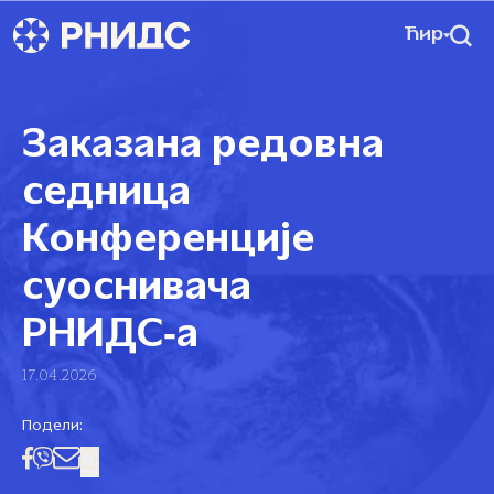
Ћир
Заказана редовна
седница
Конференције
суоснивача
РНИДС‑а
17.04.2026
Подели: