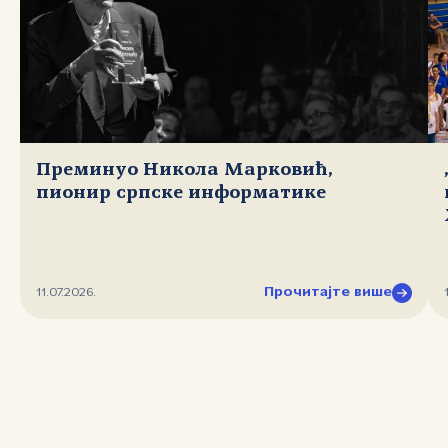
Преминуо Никола Марковић,
пионир српске информатике
Прочитајте више
11.07.2026.