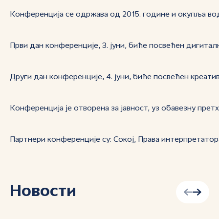
Конференција се одржава од 2015. године и окупља во
Први дан конференције, 3. јуни, биће посвећен дигита
Други дан конференције, 4. јуни, биће посвећен креати
Конференција је отворена за јавност, уз обавезну прет
Партнери конференције су: Сокој, Права интерпретатора,
Новости