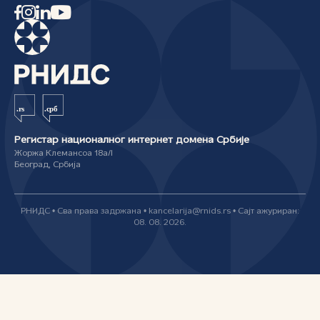
Регистар националног интернет домена Србије
Жоржа Клемансоа 18а/I
Београд, Србија
РНИДС • Сва права задржана • kancelarija@rnids.rs • Сајт ажуриран:
08. 08. 2026.