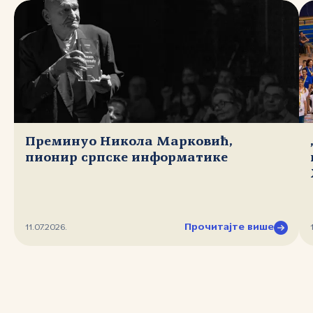
Преминуо Никола Марковић,
пионир српске информатике
Прочитајте више
11.07.2026.