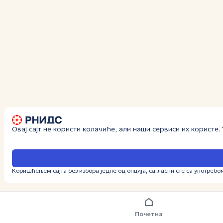
Овај сајт не користи колачиће, али наши сервиси их користе
Коришћењем сајта без избора једне од опција, сагласни сте са употребо
Почетна