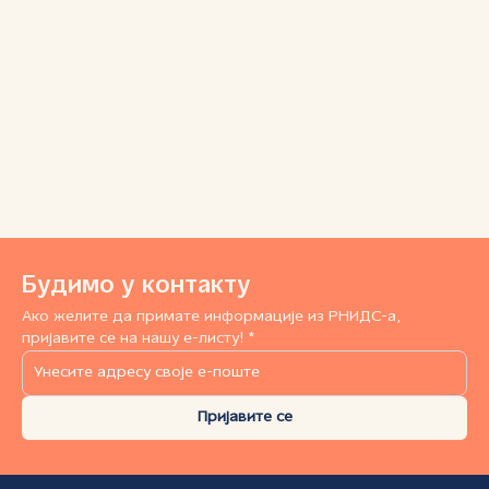
Будимо у контакту
Ако желите да примате информације из РНИДС-а,
пријавите се на нашу е-листу! *
Пријавите се