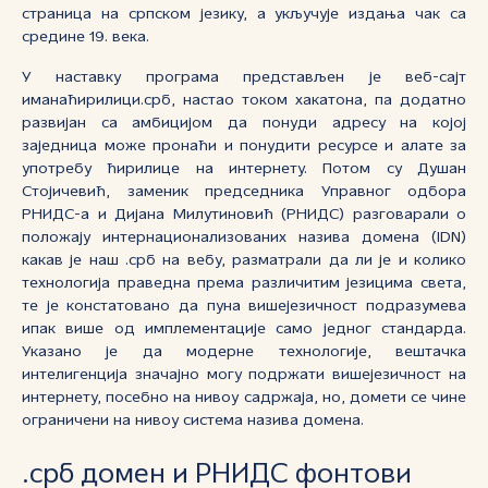
страница на српском језику, а укључује издања чак са
средине 19. века.
У наставку програма представљен је веб-сајт
иманаћирилици.срб, настао током хакатона, па додатно
развијан са амбицијом да понуди адресу на којој
заједница може пронаћи и понудити ресурсе и алате за
употребу ћирилице на интернету. Потом су Душан
Стојичевић, заменик председника Управног одбора
РНИДС-а и Дијана Милутиновић (РНИДС) разговарали о
положају интернационализованих назива домена (IDN)
какав је наш .срб на вебу, разматрали да ли је и колико
технологија праведна према различитим језицима света,
те је констатовано да пуна вишејезичност подразумева
ипак више од имплементације само једног стандарда.
Указано је да модерне технологије, вештачка
интелигенција значајно могу подржати вишејезичност на
интернету, посебно на нивоу садржаја, но, домети се чине
ограничени на нивоу система назива домена.
.срб домен и РНИДС фонтови