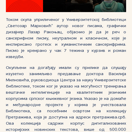
Током скупа уприличеног у Универзитетској библиотеци
„Светозар Марковић“ аутор новог писама, графички
дизајнер Лазар Ракоњац, објаснио је да је реч о
сансерифном писму, неутралном и класичном, које је
инспирисано гротеск и хуманистичким сансерифрима.
Писмо је креирано у чак 7 тежина у курзив и роман
изведби.
Окупљени на догађају имали су прилике да слушају
изузетно занимљиво предавање доктора Василија
Милновића, руководиоца Центра за науку Универзитетске
библиотеке, током ког је указао на могућност тренирања
вештачке интелигенције на квалитетним језичким
корпусима српског књижевног језика. Указао је на домаће
и међународне пројекте у којима је учествовала
Библиотека, са посебним освртом на колекцију
Претражива, која је доступна на адреси претражива.срб.
Ова колекција садржи корпус дигитализованих
историјских новинских текстова, више од 500.000