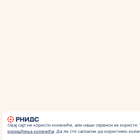
Овај сајт не користи колачиће, али наши сервиси их користе
коришћења колачића
. Да ли сте сагласни да користимо кол