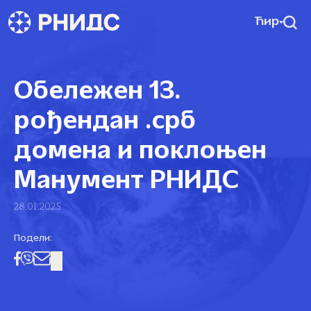
Ћир
Обележен 13.
рођендан .срб
домена и поклоњен
Манумент РНИДС
28.01.2025
Подели: