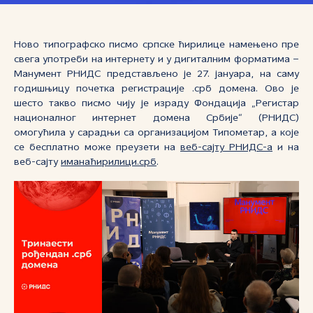
Ново типографско писмо српске ћирилице намењено пре
свега употреби на интернету и у дигиталним форматима –
Манумент РНИДС представљено је 27. јануара, на саму
годишњицу почетка регистрације .срб домена. Ово је
шесто такво писмо чију је израду Фондација „Регистар
националног интернет домена Србије“ (РНИДС)
омогућила у сарадњи са организацијом Типометар, а које
се бесплатно може преузети на
веб-сајту РНИДС-а
и на
веб-сајту
иманаћирилици.срб
.