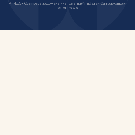
РНИДС • Сва права задржана • kancelarija@rnids.rs • Сајт ажуриран:
06. 08. 2026.