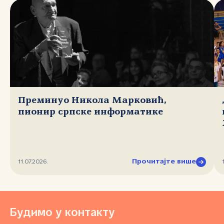
Преминуо Никола Марковић,
пионир српске информатике
Прочитајте више
11.07.2026.
Будимо у контакту