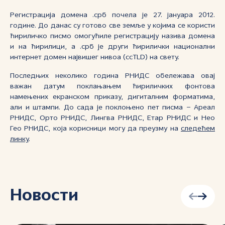
Регистрација домена .срб почела је 27. јануара 2012.
године. До данас су готово све земље у којима се користи
ћириличко писмо омогућиле регистрацију назива домена
и на ћирилици, а .срб је други ћирилички национални
интернет домен највишег нивоа (ccTLD) на свету.
Последњих неколико година РНИДС обележава овај
важан датум поклањањем ћириличких фонтова
намењених екранском приказу, дигиталним форматима,
али и штампи. До сада је поклоњено пет писма – Ареал
РНИДС, Орто РНИДС, Лингва РНИДС, Етар РНИДС и Нео
Гео РНИДС, која корисници могу да преузму на
следећем
линку
.
Новости