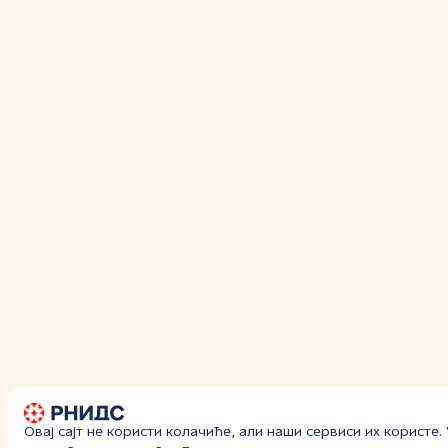
Овај сајт не користи колачиће, али наши сервиси их користе