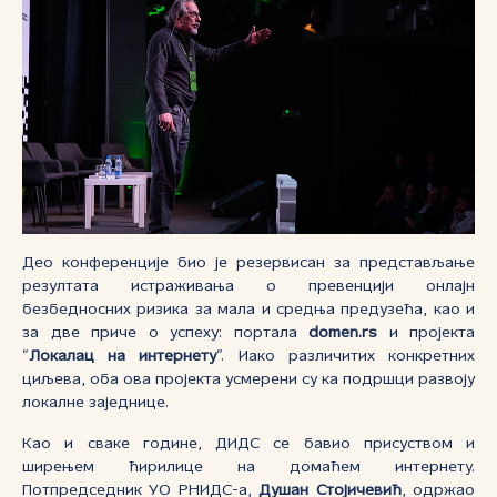
Део конференције био је резервисан за представљање
резултата истраживања о превенцији онлајн
безбедносних ризика за мала и средња предузећа, као и
за две приче о успеху: портала
domen.rs
и пројекта
“
Локалац на интернету
”. Иако различитих конкретних
циљева, оба ова пројекта усмерени су ка подршци развоју
локалне заједнице.
Као и сваке године, ДИДС се бавио присуством и
ширењем ћирилице на домаћем интернету.
Потпредседник УО РНИДС-а,
Душан Стојичевић
, одржао