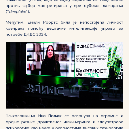
против сајбер малтретирања у ери дубоког лажирања
(“
deepfake
”).
Међутим, Eмили Робртс била је непостојећа личност
креирана помоћу вештачке интелигенције управо за
потребе ДИДС 2024.
Психолошкиња
Ина Пољак
се осврнула на огромне и
бројне ризике друштвеног инжињеринга и злоупотребе
психологије као науке у околностима високих технологије