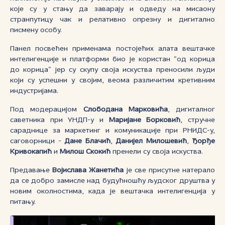
које су у стању да заварају и одведу на мисаону
странпутицу чак и релативно опрезну и дигитално
писмену особу.
Панел посвећен применама постојећих алата вештачке
интелигенције и платформи био је користан “од корица
до корица” јер су скупу своја искуства преносили људи
који су успешни у својим, веома различитим кретивним
индустријама.
Под модерацијом
Слободана Марковића
, дигиталног
саветника при УНДП-у и
Маријане Борковић
, стручне
сараднице за маркетинг и комуникације при РНИДС-у,
саговорници -
Дане Блачић
,
Данијел Милошевић
,
Ђорђе
Кривокапић
и
Милош Скокић
пренели су своја искуства.
Предавање
Војислава Жанетића
је све присутне натерало
да се добро замисле над будућношћу људског друштва у
новим околностима, када је вештачка интелигенција у
питању.