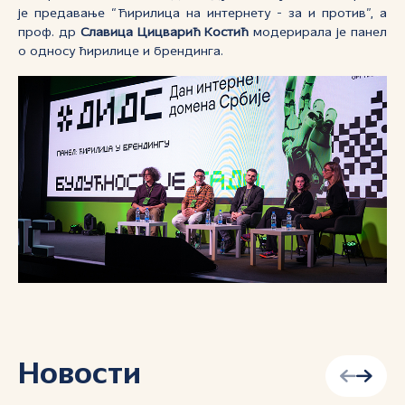
је предавање “Ћирилица на интернету - за и против”, а
проф. др
Славица Цицварић Костић
модерирала је панел
о односу ћирилице и брендинга.
Новости