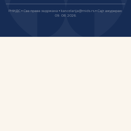
РНИДС • Сва права задржана • kancelarija@rnids.rs • Сајт ажуриран:
09. 08. 2026.