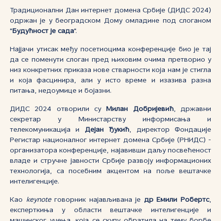
Традиционални Дан интернет домена Србије (ДИДС 2024)
одржан је у београдском Дому омладине под слоганом
"
Будућност је сада
".
Најјачи утисак међу посетиоцима конференције био је тај
да се поменути слоган пред њиховим очима претворио у
низ конкретних приказа нове стварности која нам је стигла
и која фасцинира, али у исто време и изазива разна
питања, недоумице и бојазни.
ДИДС 2024 отворили су
Милан Добријевић
, државни
секретар у Министарству информисања и
телекомуникација и
Дејан Ђукић
, директор Фондације
Регистар националног интернет домена Србије (РНИДС) -
организатора конференције, најавивши даљу посвећеност
владе и стручне јавности Србије развоју информационих
технологија, са посебним акцентом на поље вештачке
интелигенције.
Као
keynote
говорник најављивана је
др Емили Робертс
,
експерткиња у области вештачке интелигенције и
машинског учења, која се скупу обратила на тему борбе