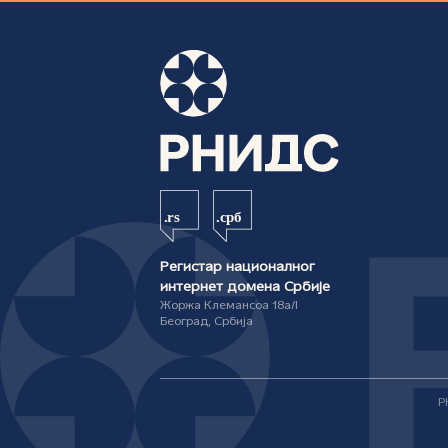
Регистар националног
интернет домена Србије
Жоржа Клемансоа 18а/I
Београд, Србија
Р