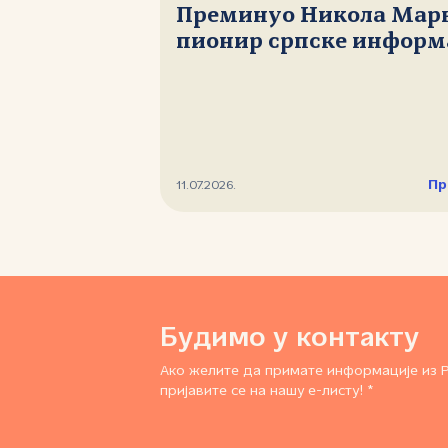
Преминуо Никола Мар
пионир српске информ
Пр
11.07.2026.
Будимо у контакту
Ако желите да примате информације из 
пријавите се на нашу е-листу! *