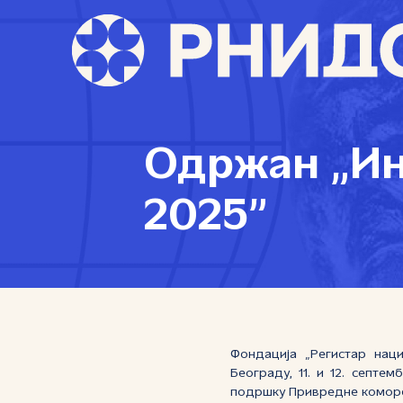
Одржан „Ин
2025”
Фондација „Регистар нац
Београду, 11. и 12. септе
подршку Привредне коморе 