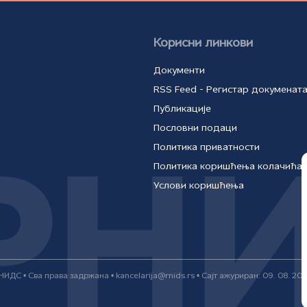
Корисни линкови
Документи
RSS Feed - Регистар докуменат
Публикације
Пословни подаци
Политика приватности
Политика коришћења колачића
Услови коришћења
НИДС • Сва права задржана • kancelarija@rnids.rs • Сајт ажуриран: 09. 08. 202