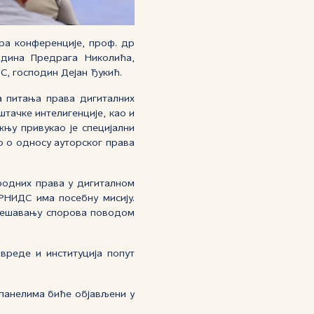
ра конференције, проф. др
одина Предрага Николића,
, господин Дејан Ђукић.
а питања права дигиталних
тачке интелигенције, као и
њу привукао је специјални
ио о односу ауторског права
родних права у дигиталном
РНИДС има посебну мисију.
 решавању спорова поводом
вреде и институција попут
 панелима биће објављени у