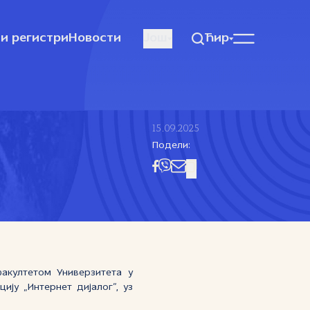
и регистри
Новости
Још
Ћир
15.09.2025
Подели:
акултетом Универзитета у
ију „Интернет дијалог”, уз