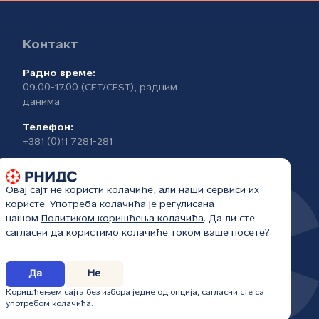
Контакт
Радно време:
09.00-17.00 (CET/CEST), радним
а
данима
Телефон:
+381 (0)11 7281-281
Овај сајт не користи колачиће, али наши сервиси их
користе. Употреба колачића је регулисана
нашом
Политиком коришћења колачића
. Да ли сте
сагласни да користимо колачиће током ваше посете?
Да
Не
6.
Коришћењем сајта без избора једне од опција, сагласни сте са
употребом колачића.