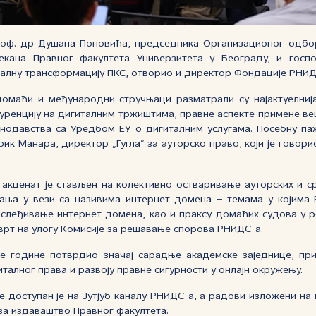
роф. др Душана Поповића, председника Организационог одбо
екана Правног факултета Универзитета у Београду, и госп
алну трансформацију ПКС, отворио и директор Фондације РНИДС
омаћи и међународни стручњаци разматрали су најактуелниј
куренцију на дигиталним тржиштима, правне аспекте примене веш
нодавства са Уредбом ЕУ о дигиталним услугама. Посебну паж
ик Манара, директор „Гугла” за ауторско право, који је говор
 акценат је стављен на колективно остваривање ауторских и с
ања у вези са називима интернет домена – темама у којима 
аслеђивање интернет домена, као и праксу домаћих судова у
сврт на улогу Комисије за решавање спорова РНИДС-а.
ове године потврдио значај сарадње академске заједнице, при
талног права и развоју правне сигурности у онлајн окружењу.
е доступан је на
Јутјуб каналу РНИДС-а
, а радови изложени на
за издаваштво Правног факултета.