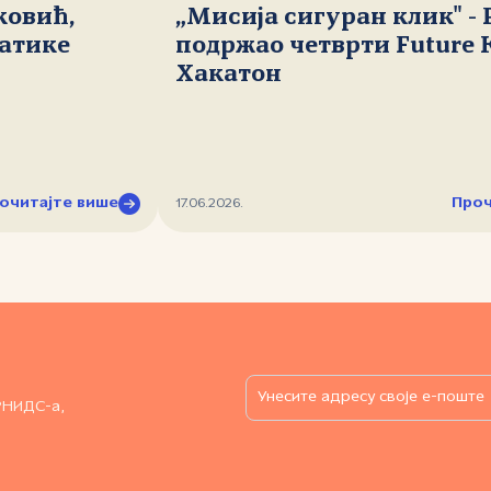
ковић,
„Мисија сигуран клик" -
атике
подржао четврти Future 
Хакатон
очитајте више
Проч
17.06.2026.
РНИДС-а,