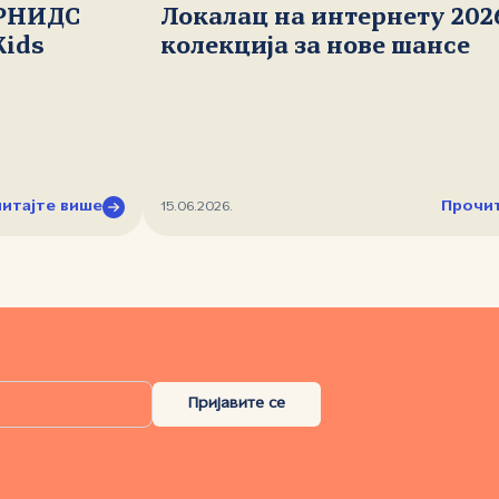
 РНИДС
Локалац на интернету 202
Kids
колекција за нове шансе
итајте више
Прочит
15.06.2026.
Пријавите се