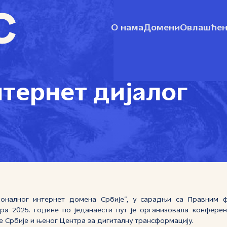
О нама
Домени
Овлашћен
тернет дијалог
ионалног интернет домена Србије”, у сарадњи са Правним ф
мбра 2025. године по једанаести пут је организовала конференц
Србије и њеног Центра за дигиталну трансформацију.