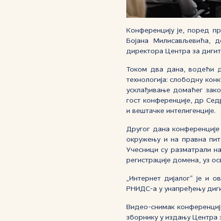
Конференцију је, поред п
Бојана Милисављевића, д
директора Центра за дигит
Током два дана, водећи д
технологија: слободну кон
усклађивање домаћег зако
гост конференције, др Седр
и вештачке интелигенције.
Другог дана конференције
окружењу и на правна пит
Учесници су разматрали н
регистрације домена, уз о
„Интернет дијалог” је и 
РНИДС-а у унапређењу диги
Видео-снимак конференциј
зборнику у издању Центра 