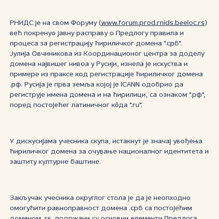
РНИДС је на свом Форуму (
www.forum.prod.rnids.beeloc.rs
)
већ покренуо јавну расправу о Предлогу правила и
процеса за регистрацију ћириличког домена ".срб".
Јулија Овчиникова из Координационог центра за доделу
домена највишег нивоа у Русији, изнела је искуства и
примере из праксе код регистрације ћириличког домена
.рф. Русија је прва земља којој је ICANN одобрио да
региструје имена домена и на ћирилици, са ознаком ".рф",
поред постојећег латиничног кôда ".ru".
У дискусијама учесника скупа, истакнут је значај увођења
ћириличког домена за очување националног идентитета и
заштиту културне баштине.
Закључак учесника округлог стола је да је неопходно
омогућити равноправност домена .срб са постојећим
доменом .rs, подржани су основни елементи Предлога