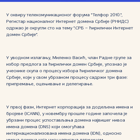
У оквиру телекомуникационог форума "Телфор 2010.",
Регистар националног Интернет домена Србије (РНИДС)
одржао је округли сто на тему ".СРБ – ћирилички Интернет
домен Србије".
У уводном излагању, Миленко Васић, члан Радне групе за
избор предлога за ћирилички домен Србије, упознао је
учеснике скупа о процесу избора ћириличког домена
Србије, који у свом убрзаном процесу садржи три фазе:
припремање, оцењивање и делегирање.
У првој фази, Интернет корпорација за додељена имена и
бројеве (ICANN), у новембру прошле године започела је
убрзани процес успостављања домена највишег нивоа
имена домена (DNS) који омогућава
интернационализована имена домена (IDN), односно