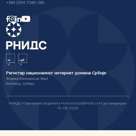
+381 (0)11 7281-281
Регистар националног интернет домена Србије
Жоржа Клемансоа 18а/I
Београд, Србија
РНИДС • Сва права задржана • kancelarija@rnids.rs • Сајт ажуриран:
10. 08. 2026.