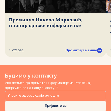
Преминуо Никола Марковић,
пионир српске информатике
Прочитајте више
11.07.2026.
Будимо у контакту
Ако желите да примате информације из РНИДС-а,
пријавите се на нашу е-листу! *
Пријавите се