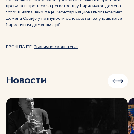
правила и процеса за регистрацију ћириличког домена
".срб" и наглашено да је Регистар националног Интернет
домена Србије у потпуности оспособљен за управљање
ћириличким доменом .срб.
ПРОЧИТАЈТЕ:
Званично саопштење
Новости