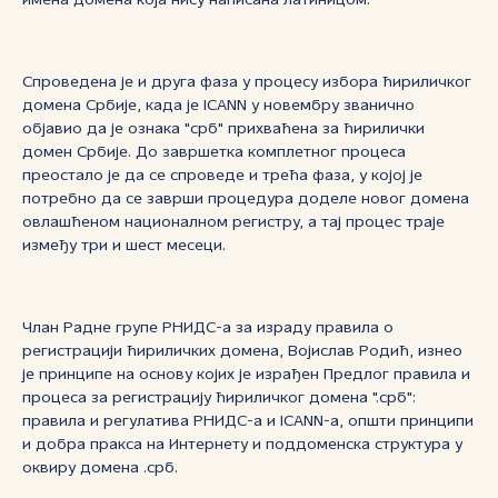
имена домена која нису написана латиницом.
Спроведена је и друга фаза у процесу избора ћириличког
домена Србије, када је ICANN у новембру званично
објавио да је ознака "срб" прихваћена за ћирилички
домен Србије. До завршетка комплетног процеса
преостало је да се спроведе и трећа фаза, у којој је
потребно да се заврши процедура доделе новог домена
овлашћеном националном регистру, а тај процес траје
између три и шест месеци.
Члан Радне групе РНИДС-а за израду правила о
регистрацији ћириличких домена, Војислав Родић, изнео
је принципе на основу којих је израђен Предлог правила и
процеса за регистрацију ћириличког домена ".срб":
правила и регулатива РНИДС-а и ICANN-а, општи принципи
и добра пракса на Интернету и поддоменска структура у
оквиру домена .срб.