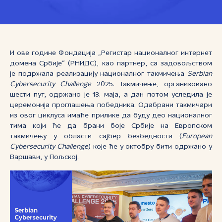
И ове године Фондација „Регистар националног интернет
домена Србије“ (РНИДС), као партнер, са задовољством
је подржала реализацију националног такмичења
Serbian
Cybersecurity Challenge
2025. Такмичење, организовано
шести пут, одржано је 13. маја, а дан потом уследила је
церемонија проглашења победника. Одабрани такмичари
из овог циклуса имаће прилике да буду део националног
тима који ће да брани боје Србије на Европском
такмичењу у области сајбер безбедности (
European
Cybersecurity Challenge
) које ће у октобру бити одржано у
Варшави, у Пољској.