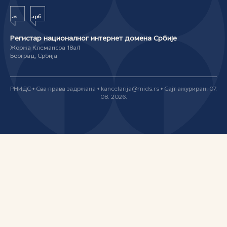
Регистар националног интернет домена Србије
Жоржа Клемансоа 18а/I
Београд, Србија
РНИДС • Сва права задржана • kancelarija@rnids.rs • Сајт ажуриран: 07.
08. 2026.