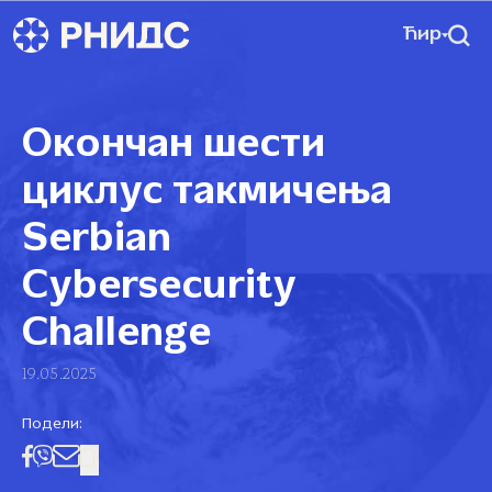
Ћир
Окончан шести
циклус такмичења
Serbian
Cybersecurity
Challenge
19.05.2025
Подели: