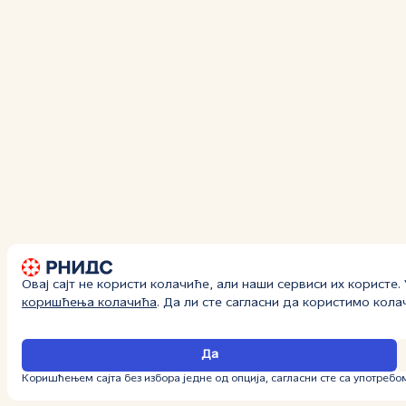
Овај сајт не користи колачиће, али наши сервиси их користе
коришћења колачића
. Да ли сте сагласни да користимо кол
Да
Коришћењем сајта без избора једне од опција, сагласни сте са употребо