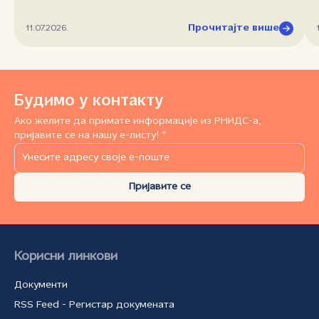
Прочитајте више
11.07.2026.
Будимо у контакту
Ако желите да примате информације из РНИДС-а,
пријавите се на нашу е-листу! *
Пријавите се
Корисни линкови
Документи
RSS Feed - Регистар докумената