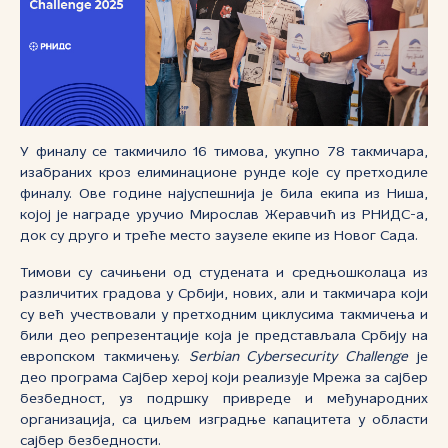
У финалу се такмичило 16 тимова, укупно 78 такмичара,
изабраних кроз елиминационе рунде које су претходиле
финалу. Ове године најуспешнија је била екипа из Ниша,
којој је награде уручио Мирослав Жеравчић из РНИДС-а,
док су друго и треће место заузеле екипе из Новог Сада.
Тимови су сачињени од студената и средњошколаца из
различитих градова у Србији, нових, али и такмичара који
су већ учествовали у претходним циклусима такмичења и
били део репрезентације која је представљала Србију на
европском такмичењу.
Serbian Cybersecurity Challenge
је
део програма Сајбер херој који реализује Мрежа за сајбер
безбедност, уз подршку привреде и међународних
организација, са циљем изградње капацитета у области
сајбер безбедности.