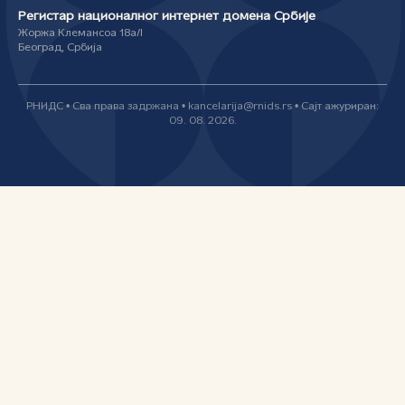
Регистар националног интернет домена Србије
Жоржа Клемансоа 18а/I
Београд, Србија
РНИДС • Сва права задржана • kancelarija@rnids.rs • Сајт ажуриран:
09. 08. 2026.