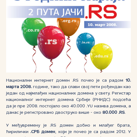
Национални интернет домен .RS почео је са радом
10.
марта 2008.
године, тако да слави свој пети рођендан као
један од најмлађих националних домена у свету. Регистар
националног интернет домена Србије (РНИДС) подсећа
да је пре 2008. постојало око 40.000 .YU назива домена, а
данас је регистровано двоструко више - око
80.000 .RS
.
У међувремену је .RS домен добио и млађег брата,
ћирилички
.СРБ домен
, који је почео је са радом 2012. У