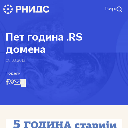
Ћир
Пет година .RS
домена
09.03.2013
Подели: