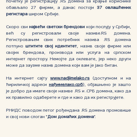
почетку је регистрацију .RS домена за крајње кориснике
обављало 27 фирми, а данас постоји
37 овлашћених
регистара
широм Србије.
Скоро сви
највећи светски брендови
који послују у Србији,
већ су регистровали своје називе.RS домена.
Регистровањем свих потребних назива .RS домена
потпуно
штитите свој идентитет
, назив своје фирме или
својих брендова, производа или услуга на српском
интернет простору. Немојте да оклевате, јер неко други
може да заузме назив домена који вам je јако битан.
На интернет сајту
www.nadjimelako.rs
(доступном и на
ћириличкој адреси
нађимелако.срб
), објашњено је зашто
је добро да имате своје називе .RS и .СРБ домена, како да
их правилно одаберете и где и како да их региструјете.
РНИДС поводом петог рођендана .RS домена промовише
и свој нови слоган "
Дом домаћих домена
".