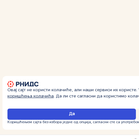
Овај сајт не користи колачиће, али наши сервиси их користе
коришћења колачића
. Да ли сте сагласни да користимо кол
Да
Коришћењем сајта без избора једне од опција, сагласни сте са употребо