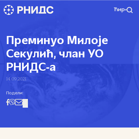
Ћир
Преминуо Милоје
Секулић, члан УО
РНИДС‑а
14.09.2021
Подели: