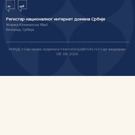
Регистар националног интернет домена Србије
Жоржа Клемансоа 18а/I
Београд, Србија
РНИДС • Сва права задржана • kancelarija@rnids.rs • Сајт ажуриран:
08. 08. 2026.