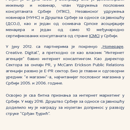
инжењер и новинар, члан Удружења пословних
консултаната Србије (УПКС), Независног удружења
новинара (НУНС) и Друштва Србије за односе са јавношћу
(ДСОЈ), као и један од оснивача Српске асоцијације
менаџера и један од само 10 међународно
сертификованих консултаната од стране
ICMCI
у Србији.
У јуну 2012. са партнерима је покренуо „
Homepage
.
Creative. Digital.“, а претходно се као власник “Интернет
агенције” бавио интернет консалтингом. Као директор
Сектора за онлајн PR, у McCann Erickson Public Relations
агенцији развио је E-PR сектор. Био је главни и одговорни
уредник “е магазин”-а, најчитанијег пословног магазина у
Србији 2005. и 2006. године.
Освојио је сва битна признања за интернет маркетинг у
Србији. У мају 2016. Друштво Србије за односе са јавношћу
доделило му је награду за изузетан допринос у развоју
струке “Срђан Ђурић”.