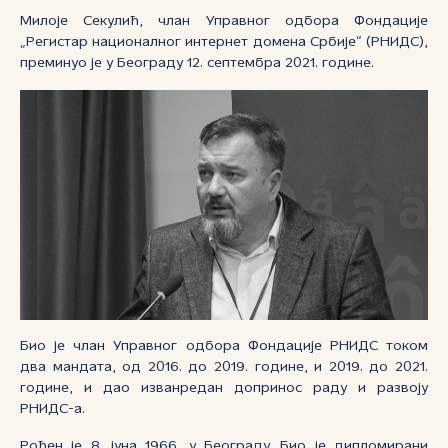
Милоје Секулић, члан Управног одбора Фондације
„Регистар националног интернет домена Србије“ (РНИДС),
преминуо је у Београду 12. септембра 2021. године.
Био је члан Управног одбора Фондације РНИДС током
два мандата, од 2016. до 2019. године, и 2019. до 2021.
године, и дао изванредан допринос раду и развоју
РНИДС-а.
Рођен је 8. јуна 1966. у Београду. Био је дипломирани