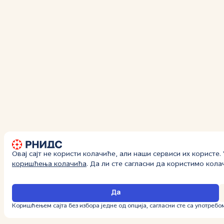
Овај сајт не користи колачиће, али наши сервиси их користе
коришћења колачића
. Да ли сте сагласни да користимо кол
Да
Коришћењем сајта без избора једне од опција, сагласни сте са употребо