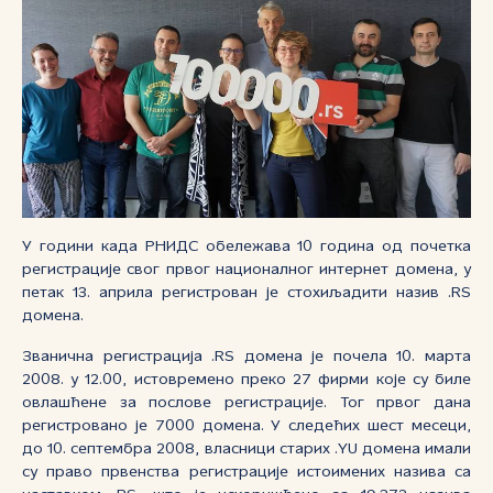
У години када РНИДС обележава 10 година од почетка
регистрације свог првог националног интернет домена, у
петак 13. априла регистрован је стохиљадити назив .RS
домена.
Званична регистрација .RS домена је почела 10. марта
2008. у 12.00, истовремено преко 27 фирми које су биле
овлашћене за послове регистрације. Тог првог дана
регистровано је 7000 домена. У следећих шест месеци,
до 10. септембра 2008, власници старих .YU домена имали
су право првенства регистрације истоимених назива са