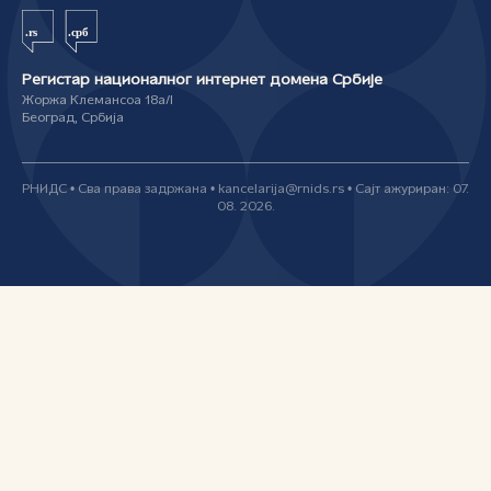
Регистар националног интернет домена Србије
Жоржа Клемансоа 18а/I
Београд, Србија
РНИДС • Сва права задржана • kancelarija@rnids.rs • Сајт ажуриран: 07.
08. 2026.