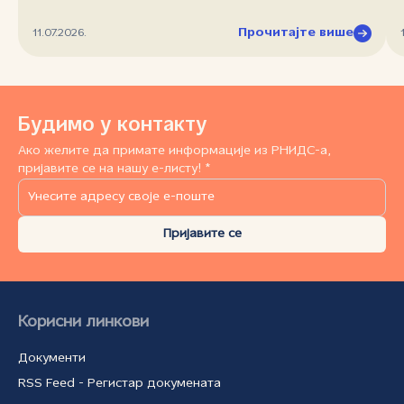
Прочитајте више
11.07.2026.
Будимо у контакту
Ако желите да примате информације из РНИДС-а,
пријавите се на нашу е-листу! *
Пријавите се
Корисни линкови
Документи
RSS Feed - Регистар докумената