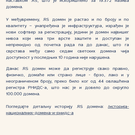
наставком .RS, што је искоришћено за 19.372 назива
домена.
У међувремену, .RS домен је растао и по броју и по
квалитету – унапређена је инфраструктура, израђен је
нови софтвер за регистрацију, једини је домен највишег
нивоа који има три врсте заштите и доступан је
непрекидно од почетка рада па до данас, што га
сврстава међу само седам светских домена чија
доступност у последњих 10 година није нарушена.
Данас .RS домен може да региструје свако правно,
физичко, домаће или страно лице - брзо, лако и у
неограниченом броју, преко било ког од 44 овлашћена
регистра РНИДС-а, што нас је и довело до округло
100.000 домена.
Погледајте детаљну историју .RS домена:
/историја-
националних-домена-и-рнидс-а