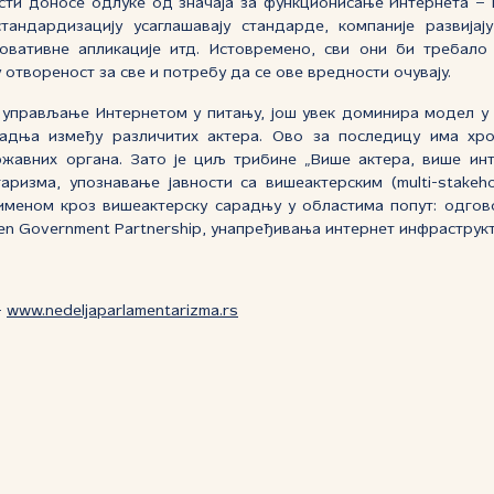
сти доносе одлуке од значаја за функционисање Интернета –
стандардизацију усаглашавају стандарде, компаније развијај
новативне апликације итд. Истовремено, сви они би требало
отвореност за све и потребу да се ове вредности очувају.
е управљање Интернетом у питању, још увек доминира модел у
радња између различитих актера. Ово за последицу има хро
ржавних органа. Зато је циљ трибине „Више актера, више инте
ризма, упознавање јавности са вишеактерским (multi-stake
меном кроз вишеактерску сарадњу у областима попут: одгов
en Government Partnership, унапређивања интернет инфраструкт
-
www.nedeljaparlamentarizma.rs