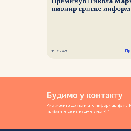
Преминуо Никола Мар
пионир српске информ
Пр
11.07.2026.
Будимо у контакту
Ако желите да примате информације из 
пријавите се на нашу е-листу! *