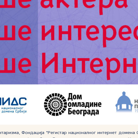
таризма, Фондација "Регистар националног интернет домена С