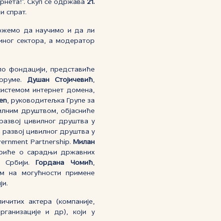
рнета!”. Скуп се одржава
21.
и спрат.
ожемо да научимо и да ли
иног сектора, а модератор
ло фондацији, представиће
форуме.
Душан Стојичевић
,
истемом интернет домена,
en
, руководитељка Групе за
илним друштвом, објасниће
развој цивилног друштва у
 развој цивилног друштва у
ernment Partnership.
Милан
вориће о сарадњи државних
у Србији.
Гордана Чомић
,
ем на могућности примене
ји.
ичитих актера (компаније,
ганизације и др), који у