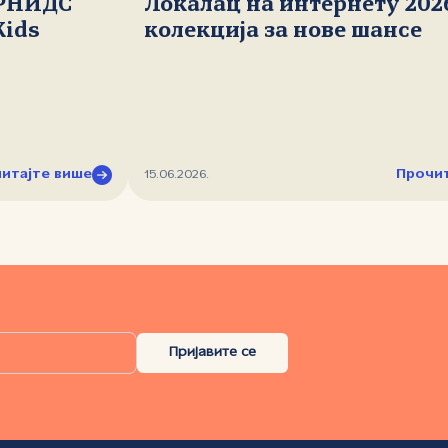
 РНИДС
Локалац на интернету 202
Kids
колекција за нове шансе
итајте више
Прочит
15.06.2026.
Пријавите се