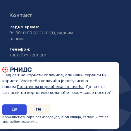
Контакт
Радно време:
09.00-17.00 (CET/CEST), радним
а
данима
Телефон:
+381 (0)11 7281-281
Овај сајт не користи колачиће, али наши сервиси их
користе. Употреба колачића је регулисана
нашом
Политиком коришћења колачића
. Да ли сте
сагласни да користимо колачиће током ваше посете?
Да
Не
6.
Коришћењем сајта без избора једне од опција, сагласни сте са
употребом колачића.