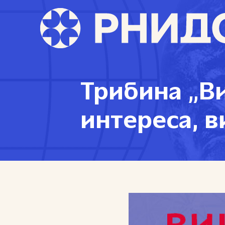
Трибина „В
интереса, в