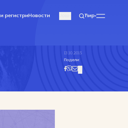
и регистри
Новости
Још
Ћир
13.10.2015
Подели: