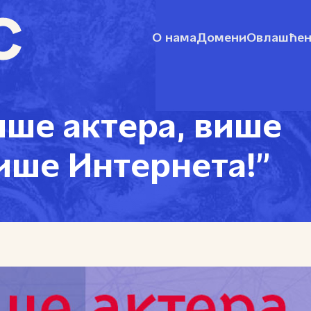
О нама
Домени
Овлашћен
ише актера, више
ише Интернета!”