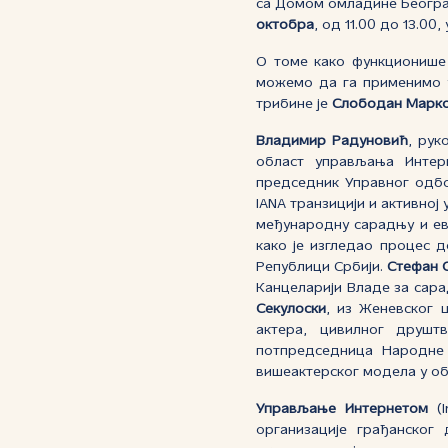
са Домом омладине Београд
октобра
, од 11.00 до 13.0
О томе како функционише
можемо да га применимо у
трибине је
Слободан Марк
Владимир Радуновић
, рук
област управљања Интер
председник Управног одб
IANA транзицији и активној
међународну сарадњу и ев
како је изгледао процес 
Републици Србији.
Стефан 
Канцеларији Владе за сара
Секулоски
, из Женевског 
актера, цивилног друшт
потпредседница Народне 
вишеактерског модела у об
Управљање Интернетом
(I
организације грађанског 