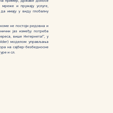
 на пример, државе доносе
у мреже и пружају услуге,
 да имају у виду глобалну
 коме не постоји редовна и
нични јаз између потреба
реса, више Интернета!”, у
holder) моделом управљања
ора на сајбер-безбедносне
уре и сл.