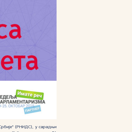
рбије" (РНИДС), у сарадњи