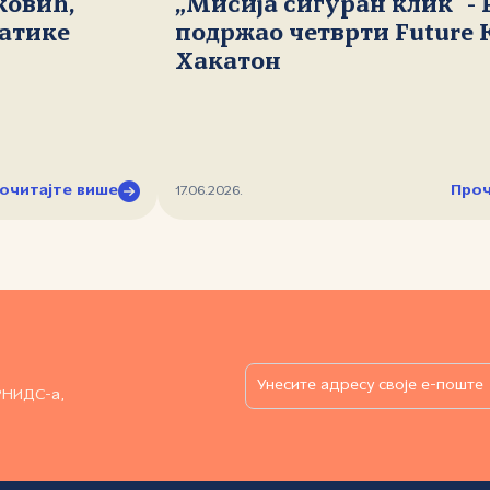
ковић,
„Мисија сигуран клик" -
атике
подржао четврти Future 
Хакатон
очитајте више
Проч
17.06.2026.
РНИДС-а,