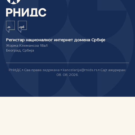
Регистар националног интернет домена Србије
Жоржа Клемансоа 18а/I
Београд, Србија
РНИДС • Сва права задржана • kancelarija@rnids.rs • Сајт ажуриран:
08. 08. 2026.