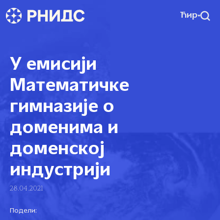
Ћир
У емисији
Математичке
гимназије о
доменима и
доменској
индустрији
28.04.2021
Подели: