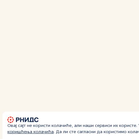
Овај сајт не користи колачиће, али наши сервиси их користе
коришћења колачића
. Да ли сте сагласни да користимо кол