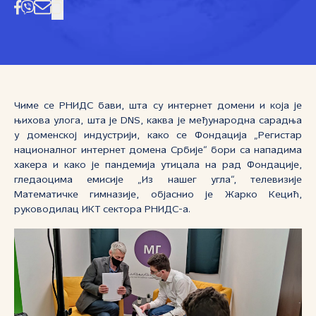
Чиме се РНИДС бави, шта су интернет домени и која је
њихова улога, шта је DNS, каква је међународна сарадња
у доменској индустрији, како се Фондација „Регистар
националног интернет домена Србије“ бори са нападима
хакера и како је пандемија утицала на рад Фондације,
гледаоцима емисије „Из нашег угла“, телевизије
Математичке гимназије, објаснио је Жарко Кецић,
руководилац ИКТ сектора РНИДС-а.