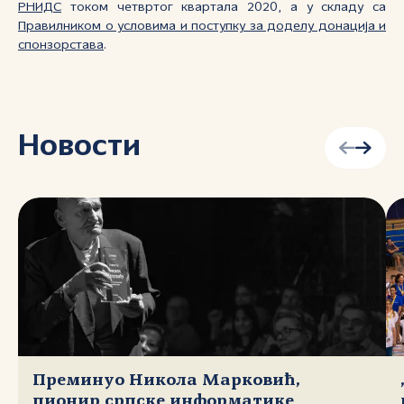
РНИДС
током четвртог квартала 2020, а у складу са
Правилником о условима и поступку за доделу донација и
спонзорстава
.
Новости
Преминуо Никола Марковић,
пионир српске информатике