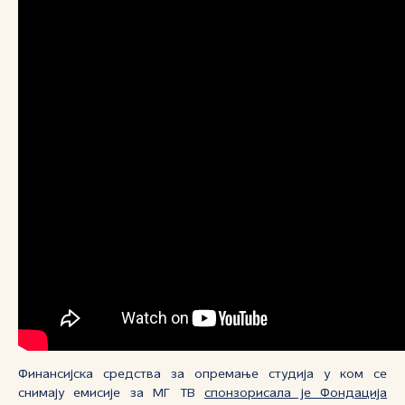
Финансијска средства за опремање студија у ком се
снимају емисије за МГ ТВ
спонзорисала је Фондација