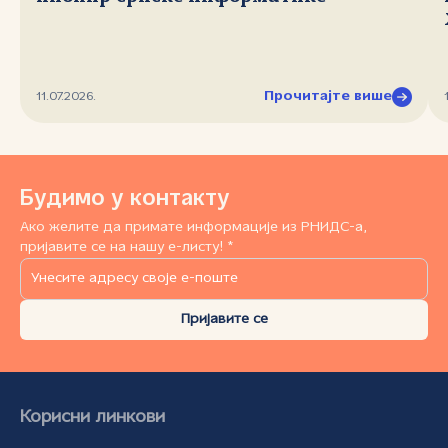
Прочитајте више
11.07.2026.
Будимо у контакту
Ако желите да примате информације из РНИДС-а,
пријавите се на нашу е-листу! *
Пријавите се
Корисни линкови