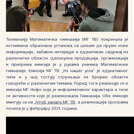
Телевизију Математичка гимназија (МГ ТВ) покренула је
истоимена образовна установа са циљем да пружи нове
информације, забавне интервјуе и едукативан садржај из
различитих области. Целокупна продукција, организација
и припрема емисија је у рукама ученика Математичке
гимназије. Емисија МГ ТВ „Из нашег угла“ је едукативног
типа и у њој гостују стручњаци из бројних области
говорећи о различитим темама. Поред тога реализује се и
емисија МГ Инфо која је информативног карактера и тиче
се активности које је реализовала Гимназија. Обе емисије
емитују се на
Јутјуб каналу МГ ТВ
, а реализација програма
почела је у фебруару 2021. године.