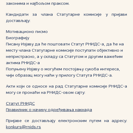
законима и најбољом праксом.
Кандидати за члана Статутарне комисије у пријави
достављају:
Мотивационо писмо
Биографију
Писану Изјаву да ће поштовати Статут РНИДС-а, да ће на
месту члана Статутарне комисије поступати објективно и
непристрасно, а у складу са Статутом и другим важећим
актима РНИДС-а
Попуњену Изјаву о могућем постојању сукоба интереса,
чији образац могу наћи у прилогу Статута РНИДС-а.
Акти који се односе на рад Статутарне комисије РНИДС-а
могу се пронаћи на РНИДС-овом сајту:
Статут РНИДС
Правилник о начину одређивања накнада
Пријаве се достављају електронским путем на адресу:
konkurs@rnids.rs