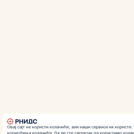
Овај сајт не користи колачиће, али наши сервиси их користе
коришћења колачића
. Да ли сте сагласни да користимо кол