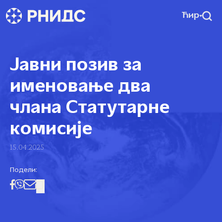
Ћир
Јавни позив за
именовање два
члана Статутарне
комисије
15.04.2025
Подели: