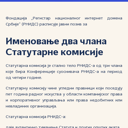
Фондација „Регистар националног интернет домена
Србије“ (РНИДС) расписује јавни позив за
Именовање два члана
Статутарне комисије
Статутарна комисија је стално тело РНИДС-а од три члана
које бира Конференције суоснивача РНИДС-а на период
од четири године.
Статутарну комисију чине угледни правници који поседују
пет година радног искуства у области компанијског права
и корпоративног управљања или права недобитних или
невладиних организација.
Статутарна комисија РНИДС-а:
даје аутентично тумачење Статута и других општих аката