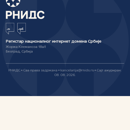
Регистар националног интернет домена Србије
Жоржа Клемансоа 18а/I
Београд, Србија
РНИДС • Сва права задржана • kancelarija@rnids.rs • Сајт ажуриран:
08. 08. 2026.