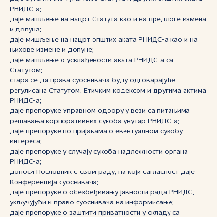
РНИДС-а;
даје мишљење на нацрт Статута као и на предлоге измена
и допуна;
даје мишљење на нацрт општих аката РНИДС-а као и на
њихове измене и допуне;
даје мишљење о усклађености аката РНИДС-а са
Статутом;
стара се да права суоснивача буду одговарајуће
регулисана Статутом, Етичким кодексом и другима актима
РНИДС-а;
даје препоруке Управном одбору у вези са питањима
решавања корпоративних сукоба унутар РНИДС-а;
даје препоруке по пријавама о евентуалном сукобу
интереса;
даје препоруке у случају сукоба надлежности органа
РНИДС-а;
доноси Пословник о свом раду, на који сагласност даје
Конференција суоснивача;
даје препоруке о обезбеђивању јавности рада РНИДС,
укључујући и право суоснивача на информисање;
даје препоруке о заштити приватности у складу са