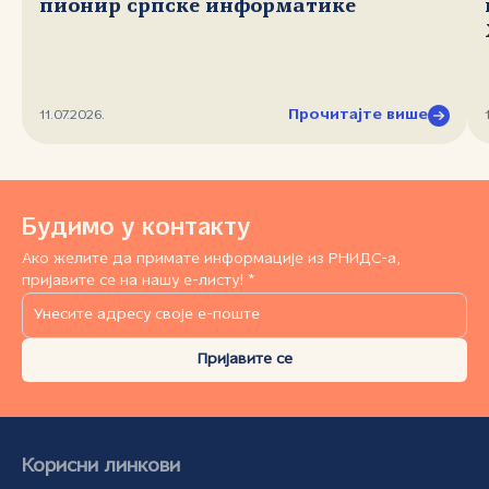
пионир српске информатике
Прочитајте више
11.07.2026.
Будимо у контакту
Ако желите да примате информације из РНИДС-а,
пријавите се на нашу е-листу! *
Пријавите се
Корисни линкови