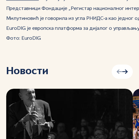
Представници Фондације „Регистар националног интерн
Милутиновић је говорила из угла РНИДС‑а као једног о
EuroDIG је европска платформа за дијалог о управљању
Фото: EuroDIG
Новости