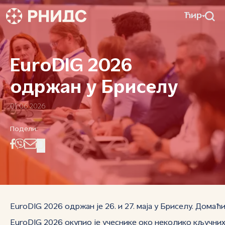
Ћир
EuroDIG 2026
одржан у Бриселу
01.06.2026
Подели:
EuroDIG 2026 одржан је 26. и 27. маја у Бриселу. Дома
EuroDIG 2026
окупио је учеснике око неколико кључних