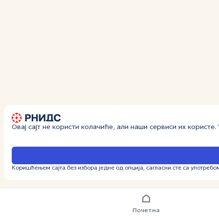
Овај сајт не користи колачиће, али наши сервиси их користе
Коришћењем сајта без избора једне од опција, сагласни сте са употребо
Почетна