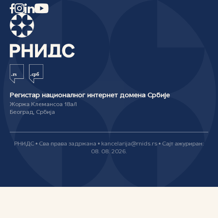
Регистар националног интернет домена Србије
Жоржа Клемансоа 18а/I
Београд, Србија
РНИДС • Сва права задржана • kancelarija@rnids.rs • Сајт ажуриран:
08. 08. 2026.