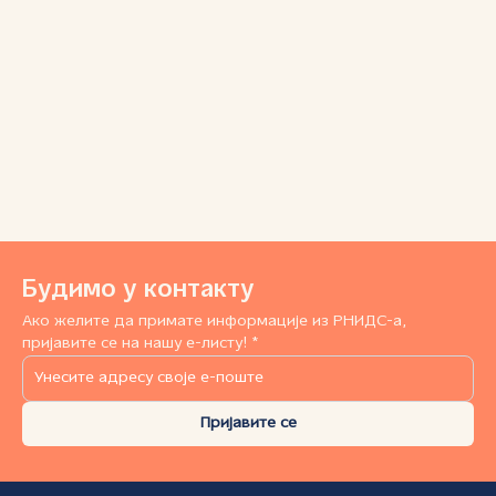
Будимо у контакту
Ако желите да примате информације из РНИДС-а,
пријавите се на нашу е-листу! *
Пријавите се