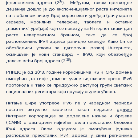
32
јединствених адреса (
2
). Међутим, током претходне
деценије дошло је до експоненцијалног раста интернета
на глобалном нивоу. Број корисника и уређаја (рачунара и
сервера, мобилних телефона, таблета и осталих
„паметних“ уређаја) који се повезују на Интернет сваки дан
расте невероватном брзином, тако да се број
расположивих IPv4 адреса рапидно смањује. Како би се
обезбедили услови за дугорочни развој Интернета,
осмишљен је нови стандард –
IPv6
, који обезбеђује
128
далеко већи број адреса (2
).
РНИДС је од 2013. године корисницима .RS и .СРБ домена
омогућио да своје домене учине видљивим преко IPv6
протокола и тако се придружио растућој групи светских
националних регистара који пружају ову могућност.
Питање шире употребе IPv6 ће у наредном периоду
постати актуелно нарочито након недавне
одлуке
Интернет корпорације за додељене називе и бројеве
(ICANN) о расподели највећег дела преосталих блокова
IPv4 адреса. Овом одлуком је омогућена једнака
расподела преосталих IPv4 адреса у свим регионима