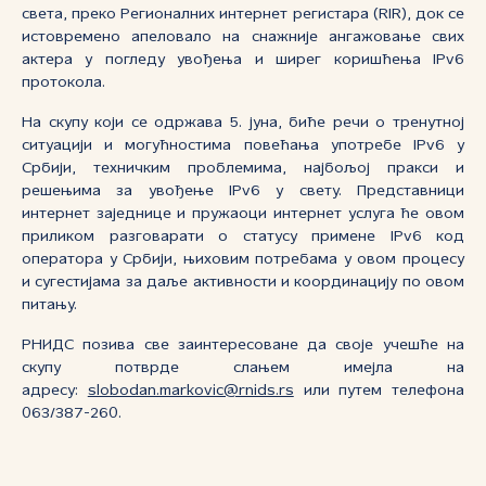
света, преко Регионалних интернет регистара (RIR), док се
истовремено апеловало на снажније ангажовање свих
актера у погледу увођења и ширег коришћења IPv6
протокола.
На скупу који се одржава 5. јуна, биће речи о тренутној
ситуацији и могућностима повећања употребе IPv6 у
Србији, техничким проблемима, најбољој пракси и
решењима за увођење IPv6 у свету. Представници
интернет заједнице и пружаоци интернет услуга ће овом
приликом разговарати о статусу примене IPv6 код
оператора у Србији, њиховим потребама у овом процесу
и сугестијама за даље активности и координацију по овом
питању.
РНИДС позива све заинтересоване да своје учешће на
скупу потврде слањем имејла на
адресу:
slobodan.markovic@rnids.rs
или путем телефона
063/387-260.