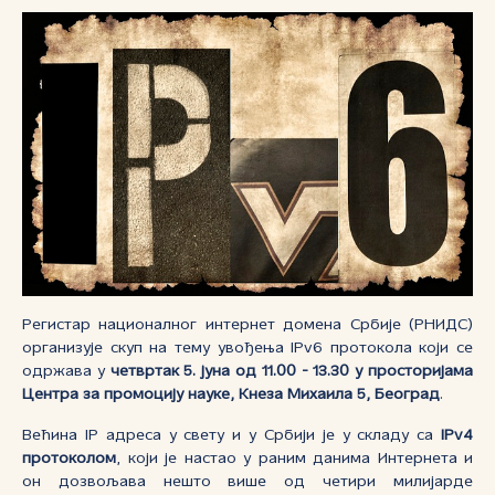
Регистар националног интернет домена Србије (РНИДС)
организује скуп на тему увођења IPv6 протокола који се
одржава у
четвртак 5. јуна од 11.00 - 13.30 у просторијама
Центрa за промоцију науке, Кнезa Михаила 5, Београд
.
Већина IP адреса у свету и у Србији је у складу са
IPv4
протоколом
, који је настао у раним данима Интернета и
он дозвољава нешто више од четири милијарде