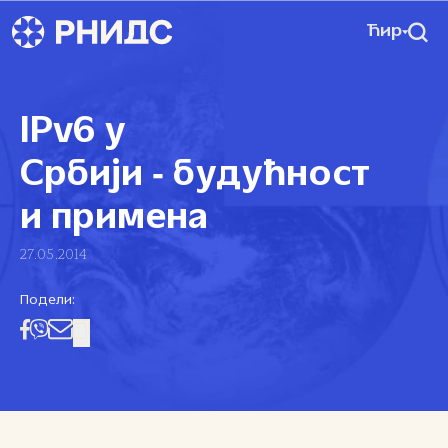
Ћир
IPv6 у
Србији ‑ будућност
и примена
27.05.2014
Подели: