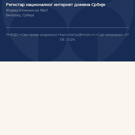
Регистар националног интернет домена Србије
Жоржа Клемансоа 18а/I
Београд, Србија
РНИДС • Сва права задржана • kancelarija@rnids.rs • Сајт ажуриран: 07.
08. 2026.