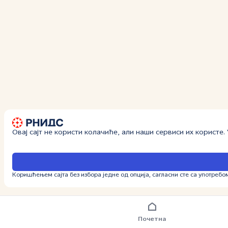
Овај сајт не користи колачиће, али наши сервиси их користе
Коришћењем сајта без избора једне од опција, сагласни сте са употребо
Почетна