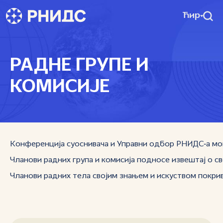
Ћир
РАДНЕ ГРУПЕ И
КОМИСИЈЕ
Конференција суоснивача и Управни одбор РНИДС‑а могу
Чланови радних група и комисија подносе извештај о сво
Чланови радних тела својим знањем и искуством покрив