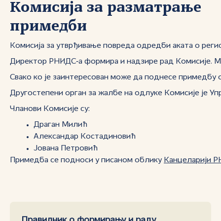
Комисија за разматрање
примедби
Комисија за утврђивање повреда одредби аката о регис
Директор РНИДС‑а формира и надзире рад Комисије. Ман
Свако ко је заинтересован може да поднесе примедбу о
Другостепени орган за жалбе на одлуке Комисије је У
Чланови Комисије су:
Драган Милић
Александар Костадиновић
Јована Петровић
Примедба се подноси у писаном облику
Канцеларији Р
Правилник о формирању и раду