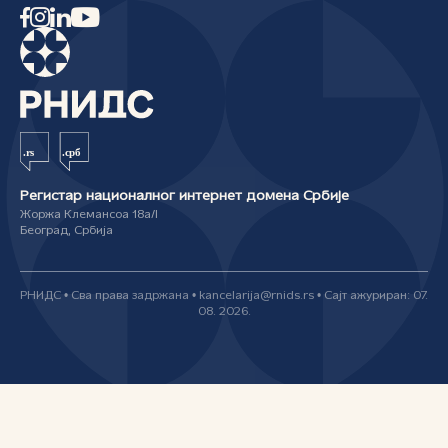
Регистар националног интернет домена Србије
Жоржа Клемансоа 18а/I
Београд, Србија
РНИДС • Сва права задржана • kancelarija@rnids.rs • Сајт ажуриран: 07.
08. 2026.