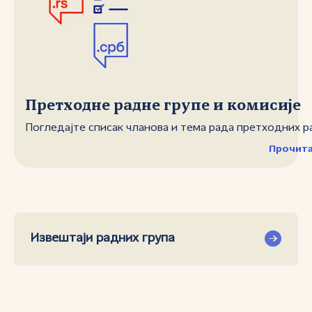
Претходне радне групе и комисије
Погледајте списак чланова и тема рада претходних р
Прочита
Извештаји радних група