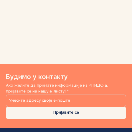
Будимо у контакту
Ако желите да примате информације из РНИДС-а,
пријавите се на нашу е-листу! *
Пријавите се