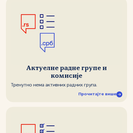
Актуелне радне групе и
комисије
Тренутно нема активних радних група.
Прочитајте више