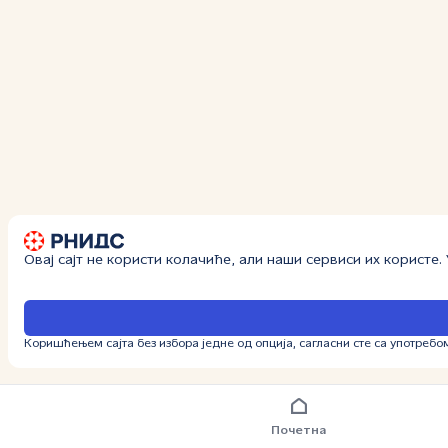
Овај сајт не користи колачиће, али наши сервиси их користе
Коришћењем сајта без избора једне од опција, сагласни сте са употребо
Почетна