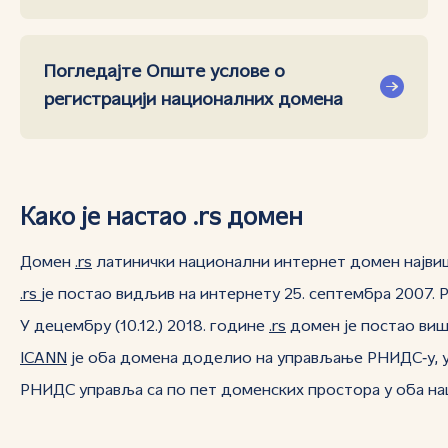
Погледајте Опште услове о
регистрацији националних домена
Како је настао .rs домен
Домен
.rs
латинички национални интернет домен највиш
.rs
је постао видљив на интернету 25. септембра 2007. 
У децембру (10.12.) 2018. године
.rs
домен је постао виш
ICANN
је оба домена доделио на управљање РНИДС‑у, 
РНИДС управља са по пет доменских простора у оба на