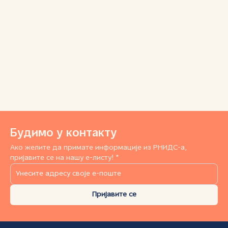
Будимо у контакту
Ако желите да примате информације из РНИДС-а,
пријавите се на нашу е-листу! *
Пријавите се