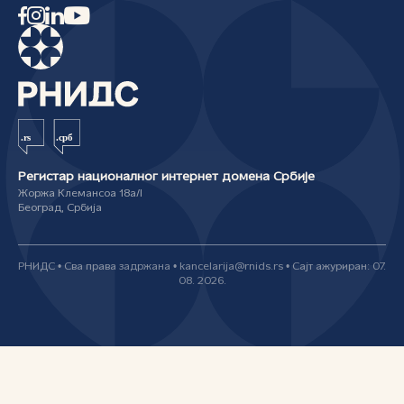
Регистар националног интернет домена Србије
Жоржа Клемансоа 18а/I
Београд, Србија
РНИДС • Сва права задржана • kancelarija@rnids.rs • Сајт ажуриран: 07.
08. 2026.