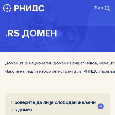
Ћир
.RS ДОМЕН
Домен .rs је национални домен највишег нивоа, најчешћи
Иако је најчешћи избор регистранта .rs, РНИДС управља 
Проверите да ли је слободан жељени
.rs домен