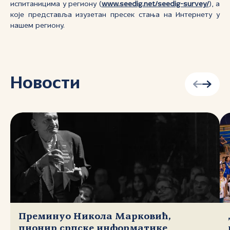
испитаницима у региону (
www.seedig.net/seedig-survey/
), а
које представља изузетан пресек стања на Интернету у
нашем региону.
Новости
Преминуо Никола Марковић,
пионир српске информатике