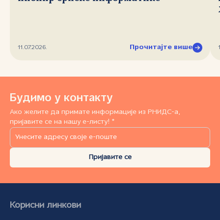
Прочитајте више
11.07.2026.
Будимо у контакту
Ако желите да примате информације из РНИДС-а,
пријавите се на нашу е-листу! *
Пријавите се
Корисни линкови