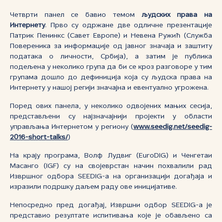
Четврти панел се бавио темом
људских права на
Интернету
. Прво су одржане две одличне презентације
Патрик Пенинкс (Савет Европе) и Невена Ружић (Служба
Повереника за информације од јавног значаја и заштиту
података о личности, Србија), а затим је публика
подељена у неколико група да би се кроз разговоре у тим
групама дошло до дефиниција која су људска права на
Интернету у нашој регији значајна и евентуално угрожена.
Поред ових панела, у неколико одвојених мањих сесија,
представљени су најзначајнији пројекти у области
управљања Интернетом у региону (
www.seedig.net/seedig-
2016-short-talks/
)
На крају програма, Волф Лудвиг (EuroDIG) и Ченгетаи
Масанго (IGF) су на својеврстан начин похвалили рад
Извршног одбора SEEDIG-а на организацији догађаја и
изразили подршку даљем раду ове иницијативе.
Непосредно пред догађај, Извршни одбор SEEDIG-а је
представио резултате испитивања које је обављено са