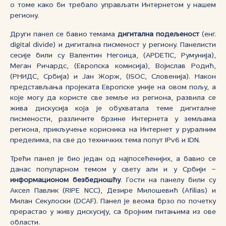
о томе како би требало управљати Интернетом у нашем
региону.
Други панел се бавио темама
дигитална подељеност
(енг.
digital divide) и дигитална писменост у региону. Панелисти
сесије били су Валентин Негоица, (APDETIC, Румунија),
Меган Ричардс, (Европска комисија), Војислав Родић,
(РНИДС, Србија) и Јан Жорж, (ISOC, Словенија). Након
представљања пројеката Европске уније на овом пољу, а
које могу да користе све земље из региона, развила се
жива дискусија која је обухватала теме дигиталне
писмености, различите брзине Интернета у земљама
региона, прикључење корисника на Интернет у руралним
пределима, па све до техничких тема попут IPv6 и IDN.
Трећи панел је био један од најпосећенијих, а бавио се
данас популарном темом у свету али и у Србији –
информационом безбедношћу
. Гости на панелу били су
Аксел Павлик (RIPE NCC), Дезире Милошевић (Afilias) и
Милан Секулоски (DCAF). Панел је веома брзо по почетку
прерастао у живу дискусију, са бројним питањима из ове
области.