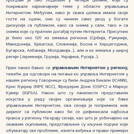
програм је био подељен у четири целине, које су
покривале најзначајније теме у области управљања
Интернетом. Међутим, иако је свака целина имала своје
госте на сцени, они су чинили само увод у богате
дискусије са публиком, како са онима у сали, тако и са
онима који су пратили догађај путем Интернета. Присутних
је било око 120 из земаља региона (Србија, Румунија,
Македонија, Хрватска, Словенија, Босна и Херцегодина,
Бугарска, Албанија, Молдавија...), али и из земаља у широј
регији (Јерменија, Грузија, Украјина, Русија...).
Први панел бавио се
управљањем Интернетом у региону,
тежећи да одговори на питање ко управља Интернетом у
нашем региону. Говорници су били Андреа Бекали (ICANN),
Крис Букриџ (RIPE NCC), Фредерик Донк (OSPC) и Маркус
Кумер (IGFSA). Након што су панелисти представили
искуства у раду својих организација које се баве
управљањем Интернетом, ова сесија је попримила жив
дијалог са публиком како би се дефинисала најбоља
пракса у региону. На крају сесије, као што је уобичајено на
оваквим скуповима, представљене су кључне поруке које
обухватају све проблеме, изнета виђења и прави примери