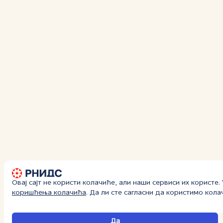
Овај сајт не користи колачиће, али наши сервиси их користе
коришћења колачића
. Да ли сте сагласни да користимо кол
Да