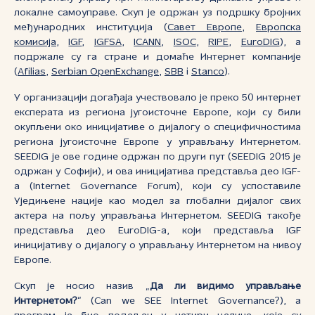
локалне самоуправе. Скуп је одржан уз подршку бројних
међународних институција (
Савет Европе
,
Европска
комисија
,
IGF
,
IGFSA
,
ICANN
,
ISOC
,
RIPE
,
EuroDIG
), а
подржале су га стране и домаће Интернет компаније
(
Afilias
,
Serbian OpenExchange
,
SBB
i
Stanco
).
У организацији догађаја учествовало је преко 50 интернет
експерата из региона југоисточне Европе, који су били
окупљени око иницијативе о дијалогу о специфичностима
региона југоисточне Европе у управљању Интернетом.
SEEDIG је ове године одржан по други пут (SEEDIG 2015 је
одржан у Софији), и ова иницијатива представља део IGF-
a (Internet Governance Forum), који су успоставиле
Уједињене нације као модел за глобални дијалог свих
актера на пољу управљања Интернетом. SEEDIG такође
представља део EuroDIG-а, који представља IGF
иницијативу о дијалогу о управљању Интернетом на нивоу
Европе.
Скуп је носио назив „
Да ли видимо управљање
Интернетом?
“ (Can we SEE Internet Governance?), а