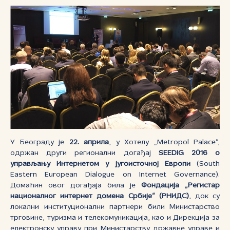
У Београду је
22. априла
, у Хотелу „Metropol Palace“,
одржан други регионални догађај
SEEDIG 2016 о
управљању Интернетом у југоисточној Европи
(South
Eastern European Dialogue on Internet Governance).
Домаћин овог догађаја била је
Фондација „Регистар
националног интернет домена Србије“ (РНИДС)
, док су
локални институционални партнери били Министарство
трговине, туризма и телекомуникација, као и Дирекција за
електронску управу при Министарству државне управе и