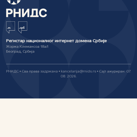
Регистар националног интернет домена Србије
Жоржа Клемансоа 18а/I
Београд, Србија
РНИДС • Сва права задржана • kancelarija@rnids.rs • Сајт ажуриран: 07.
08. 2026.