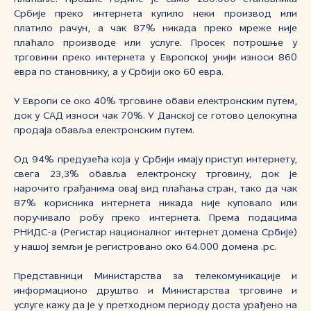
Србије преко интернета купило неки производ или
платило рачун, а чак 87% никада преко мреже није
плаћало производе или услуге. Просек потрошње у
трговини преко интернета у Европској унији износи 860
евра по становнику, а у Србији око 60 евра.
У Европи се око 40% трговине обави електронским путем,
док у САД износи чак 70%. У Данској се готово целокупна
продаја обавља електронским путем.
Од 94% предузећа која у Србији имају приступ интернету,
свега 23,3% обавља електронску трговину, док је
нарочито грађанима овај вид плаћања стран, тако да чак
87% корисника интернета никада није куповало или
поручивало робу преко интернета. Према подацима
РНИДС-а (Регистар националног интернет домена Србије)
у нашој земљи је регистровано око 64.000 домена .рс.
Представници Министарства за телекомуникације и
информационо друштво и Министарства трговине и
услуге кажу да је у претходном периоду доста урађено на