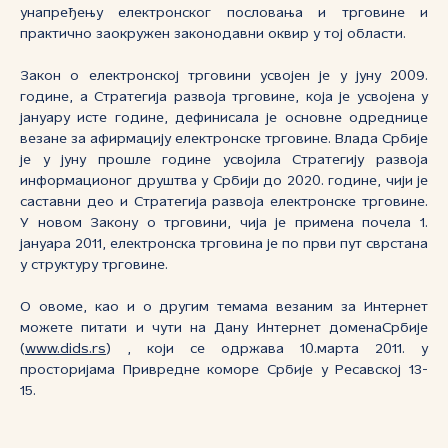
унапређењу електронског пословања и трговине и
практично заокружен законодавни оквир у тој области.
Закон о електронској трговини усвојен је у јуну 2009.
године, а Стратегија развоја трговине, која је усвојена у
јануару исте године, дефинисала је основне одреднице
везане за афирмацију електронске трговине. Влада Србије
је у јуну прошле године усвојила Стратегију развоја
информационог друштва у Србији до 2020. године, чији је
саставни део и Стратегија развоја електронске трговине.
У новом Закону о трговини, чија је примена почела 1.
јануара 2011, електронска трговина је по први пут сврстана
у структуру трговине.
О овоме, као и о другим темама везаним за Интернет
можете питати и чути на Дану Интернет доменаСрбије
(
www.dids.rs
) , који се одржава 10.марта 2011. у
просторијама Привредне коморе Србије у Ресавској 13-
15.