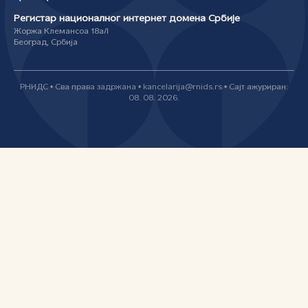
Регистар националног интернет домена Србије
Жоржа Клемансоа 18а/I
Београд, Србија
РНИДС • Сва права задржана • kancelarija@rnids.rs • Сајт ажуриран:
08. 08. 2026.