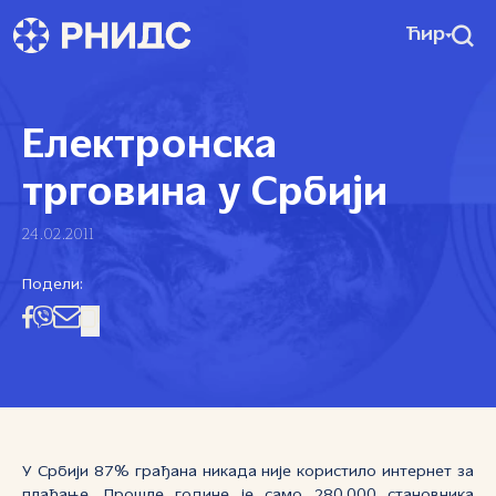
Ћир
Електронска
трговина у Србији
24.02.2011
Подели:
У Србији 87% грађана никада није користило интернет за
плаћање. Прошле године је само 280.000 становника