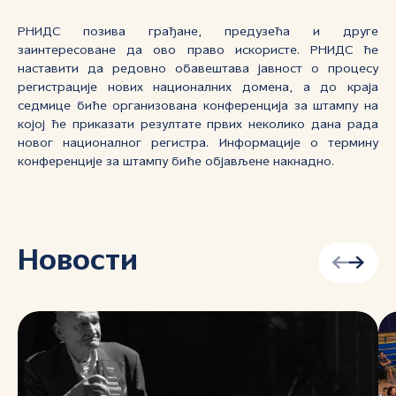
РНИДС позива грађане, предузећа и друге
заинтересоване да ово право искористе. РНИДС ће
наставити да редовно обавештава јавност о процесу
регистрације нових националних домена, а до краја
седмице биће организована конференција за штампу на
којој ће приказати резултате првих неколико дана рада
новог националног регистра. Информације о термину
конференције за штампу биће објављене накнадно.
Новости