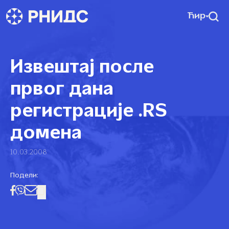
Ћир
Извештај после
првог дана
регистрације .RS
домена
10.03.2008
Подели: