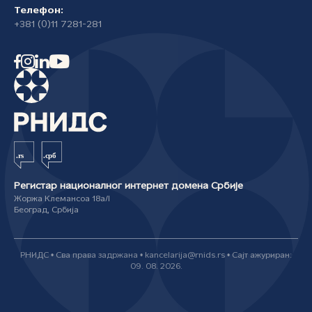
Телефон:
+381 (0)11 7281-281
Регистар националног интернет домена Србије
Жоржа Клемансоа 18а/I
Београд, Србија
РНИДС • Сва права задржана • kancelarija@rnids.rs • Сајт ажуриран:
09. 08. 2026.