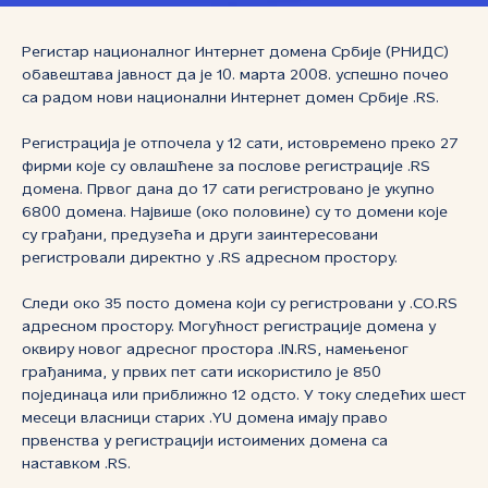
Регистар националног Интернет домена Србије (РНИДС)
обавештава јавност да је 10. марта 2008. успешно почео
са радом нови национални Интернет домен Србије .RS.
Регистрација је отпочела у 12 сати, истовремено преко 27
фирми које су овлашћене за послове регистрације .RS
домена. Првог дана до 17 сати регистровано је укупно
6800 домена. Највише (око половине) су то домени које
су грађани, предузећа и други заинтересовани
регистровали директно у .RS адресном простору.
Следи око 35 посто домена који су регистровани у .CO.RS
адресном простору. Могућност регистрације домена у
оквиру новог адресног простора .IN.RS, намењеног
грађанима, у првих пет сати искористило је 850
појединаца или приближно 12 одсто. У току следећих шест
месеци власници старих .YU домена имају право
првенства у регистрацији истоимених домена са
наставком .RS.