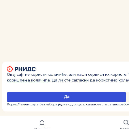
Овај сајт не користи колачиће, али наши сервиси их користе
коришћења колачића
. Да ли сте сагласни да користимо кол
Да
Коришћењем сајта без избора једне од опција, сагласни сте са употребо