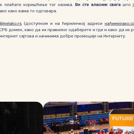
ок плаћате коришћење тог назива.
Ви сте власник свега
што ј
нако како вама то одговара.
jimelako.rs
(доступном и на ћириличкој адреси
нађимелако.с
.СРБ домен, како да их правилно одаберете и где и како да их ре
интернет сајтова и начинима добре промоције на Интернету.