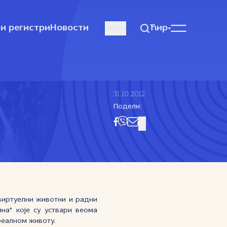
и регистри
Новости
Још
Ћир
31.10.2012
Подели:
виртуелни животни и радни
на" које су уствари веома
реалном животу.