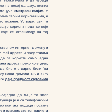
ћа” може неког и да избаци
ило на некој од друштвених
 до јуче
сматрали својим
. У
рема својим корисницима, и
о пожеле. Уствари, сви ти
ције користи податке које
оје се оглашавају на тој
пственом интернет домену и
e-mail адресе и представља
 да га користи само једна
ана адреса преко које увек,
А да бисте стварно били "на
 су наши домаћи .RS и .СРБ
аге
даје предност сајтовима
веједно да ли је то због
уација је и са телефонским
јер контакт подаци постану
у и власник сте тог парчета