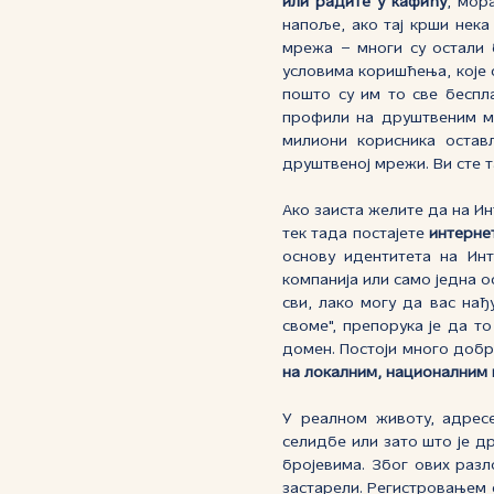
или радите у кафићу
, мор
напоље, ако тај крши нека
мрежа – многи су остали 
условима коришћења, које 
пошто су им то све беспл
профили на друштвеним мр
милиони корисника остављ
друштвеној мрежи. Ви сте
Ако заиста желите да на И
тек тада постајете
интерне
основу идентитета на Инт
компанија или само једна о
сви, лако могу да вас нађу
своме", препорука је да т
домен. Постоји много добрих
на локалним, националним
У реалном животу, адресе
селидбе или зато што је д
бројевима. Због ових разл
застарели. Регистровањем с