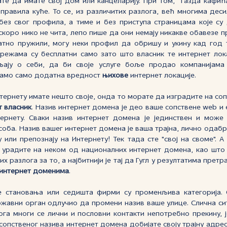
ате да имате свој дом или канцеларију. При том, “газда кафи
 правила куће. То се, из различитих разлога, већ многима дес
без свог профила, а тиме и без приступа страницама које су
скоро нико не чита, лепо пише да они немају никакве обавезе п
атно пружили, могу неки профил да обришу и укину кад год т
ежама су бесплатни само зато што власник те интернет лока
ају о себи, да би своје услуге боље продао компанијама к
 тамо само додатна вредност
њихове
интернет локације.
нтернету имате нешто своје, онда то морате да изградите на со
т власник
. Назив интернет домена је део ваше сопствене web и 
ернету. Сваки назив интернет домена је јединствен и може
соба. Назив вашег интернет домена је ваша трајна, лично одабр
 или препознају на Интернету! Тек тада сте "свој на своме". 
о урадите на неком од националних интернет домена, као што
 разлога за то, а најбитнији је тај да Гугл у резултатима претр
 интернет доменима
.
 становања или седишта фирми су променљива категорија. С
ржавни орган одлучио да промени назив ваше улице. Слична сит
ога многи се лични и пословни контакти непотребно прекину, 
опственог назива интернет домена добијате своју трајну адрес