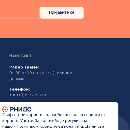
Пријавите се
Контакт
Радно време:
09.00-17.00 (CET/CEST), радним
а
данима
Телефон:
+381 (0)11 7281-281
Овај сајт не користи колачиће, али наши сервиси их
користе. Употреба колачића је регулисана
нашом
Политиком коришћења колачића
. Да ли сте