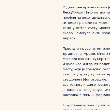
У данашње време сасвим је
бескућници
. Нико не зна њ
профил на некој друштвеној
их неко пронађе на Мрежи 
само у offline свету, може
скоро немогуће бити озби
адресу.
Прво што просечан интернет
друштвеној мрежи. Многи м
местима као што су нпр. Face
и живе као
интернет подст
месту, који је тренутно бе
тако се у тренутку од инте
сте донели (фотографије, те
све то могу и даље несмета
је ваше на некој друштвен
располаже свим информациј
Друштвене мреже су као к