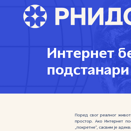
Интернет б
подстанари
Поред свог реалног живот
простор. Ако Интернет по
„покретне“, сасвим је адек