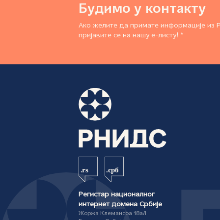
Будимо у контакту
Ако желите да примате информације из 
пријавите се на нашу е-листу! *
Регистар националног
интернет домена Србије
Жоржа Клемансоа 18а/I