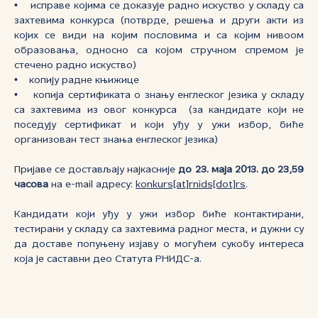
• исправе којима се доказује радно искуство у складу са
захтевима конкурса (потврде, решења и други акти из
којих се види на којим пословима и са којим нивоом
образовања, односно са којом стручном спремом је
стечено радно искуство)
• копију радне књижице
• копија сертификата о знању енглеског језика у складу
са захтевима из овог конкурса (за кандидате који не
поседују сертификат и који уђу у ужи избор, биће
организован тест знања енглеског језика)
Пријаве се достављају најкасније
до 23. маја 2013. до 23,59
часова
на e-mail адресу:
konkurs[at]rnids[dot]rs
.
Кандидати који уђу у ужи избор биће контактирани,
тестирани у складу са захтевима радног места, и дужни су
да доставе попуњену изјаву о могућем сукобу интереса
која је саставни део Статута РНИДС-а.