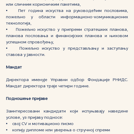
или сличним корисничким пакетима,
• Пет година искуства на руководећим пословима,
пожељно у области информационо-комуникационих
технологија,
• Пожељно искуство у припреми стратешких планова,
планова пословања и финансијских планова и њиховом
успешном спровођењу,
• Пожељно искуство у представљању и заступању
ставова у јавности.
Мандат
Директора именује Управни одбор Фондације РНИДС.
Мандат директора траје четири године.
Подношење пријаве
Заинтересовани кандидати који испуњавају наведене
услове, уз пријаву подносе:
• свој CV и мотивационо писмо
• копију дипломе или уверења о стручној спреми