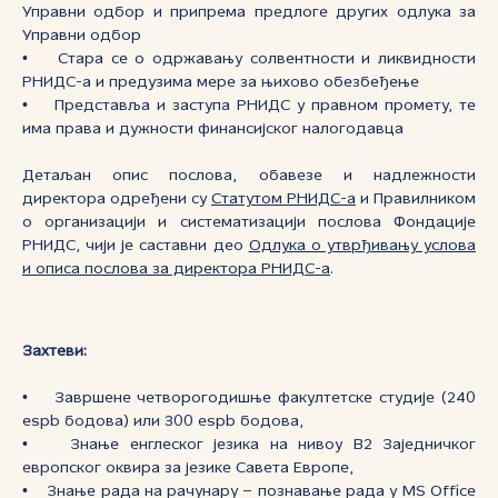
Управни одбор и припрема предлоге других одлука за
Управни одбор
• Стара се о одржавању солвентности и ликвидности
РНИДС-а и предузима мере за њихово обезбеђење
• Представља и заступа РНИДС у правном промету, те
има права и дужности финансијског налогодавца
Детаљан опис послова, обавезе и надлежности
директора одређени су
Статутом РНИДС-а
и Правилником
о организацији и систематизацији послова Фондације
РНИДС, чији је саставни део
Одлука о утврђивању услова
и описа послова за директора РНИДС-а
.
Захтеви:
• Завршене четворогодишње факултетске студије (240
espb бодова) или 300 espb бодова,
• Знање енглеског језика на нивоу B2 Заједничког
европског оквира за језике Савета Европе,
• Знање рада на рачунару – познавање рада у MS Office