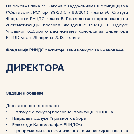
На основу члана 41. Закона о задужбинама и фондацијама
("Сл. гласник РС", бр. 88/2010 и 99/2011), члана 50. Статута
Фондације РНИДС, члана 5. Правилника о организацији и
систематизацији послова Фондације РНИДС и Одлуке
Управног одбора о расписивању конкурса за директора
РНИДС-а од 29.априла 2013. године,
Фондација РНИДС
расписује јавни конкурс за именовање
ДИРЕКТОРА
Задаци и обавезе
Директор поред осталог:
• Одлучује о текућој пословној политици РНИДС-а
• Извршава одлуке Управног одбора
• Руководи Канцеларијом РНИДС-а
• Припрема Финансијски извештај и Финансијски план за