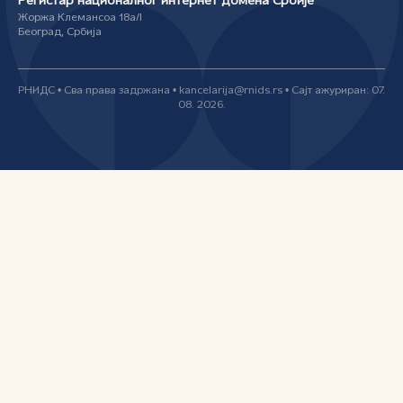
Регистар националног интернет домена Србије
Жоржа Клемансоа 18а/I
Београд, Србија
РНИДС • Сва права задржана • kancelarija@rnids.rs • Сајт ажуриран: 07.
08. 2026.