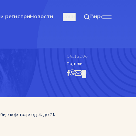
и регистри
Новости
Још
Ћир
04.11.2008
Подели:
е који траје од 4. до 21.