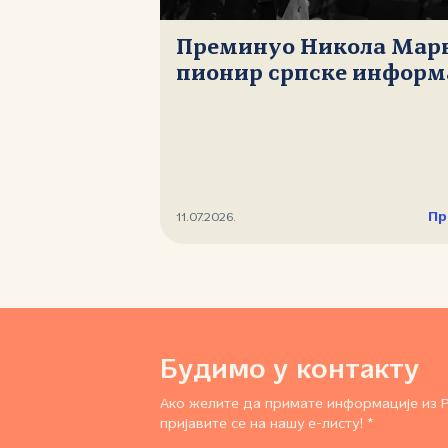
Преминуо Никола Мар
пионир српске информ
Пр
11.07.2026.
Будимо у контакту
Ако желите да примате информације из 
пријавите се на нашу е-листу! *