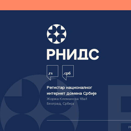
Регистар националног
интернет домена Србије
Жоржа Клемансоа 18а/I
Београд, Србија
Р