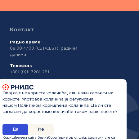
Контакт
Радно време:
09.00-17.00 (CET/CEST), радним
а
данима
Телефон:
+381 (0)11 7281-281
Овај сајт не користи колачиће, али наши сервиси их
користе. Употреба колачића је регулисана
нашом
Политиком коришћења колачића
. Да ли сте
сагласни да користимо колачиће током ваше посете?
Да
Не
6.
Коришћењем сајта без избора једне од опција, сагласни сте са