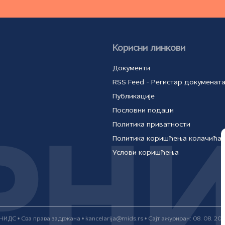
Корисни линкови
Документи
RSS Feed - Регистар докуменат
Публикације
Пословни подаци
Политика приватности
Политика коришћења колачића
Услови коришћења
НИДС • Сва права задржана • kancelarija@rnids.rs • Сајт ажуриран: 08. 08. 202