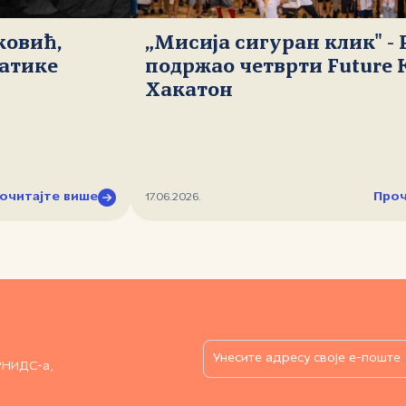
ковић,
„Мисија сигуран клик" -
атике
подржао четврти Future 
Хакатон
очитајте више
Проч
17.06.2026.
РНИДС-а,