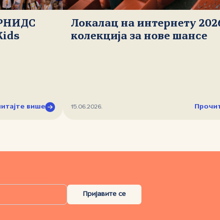
 РНИДС
Локалац на интернету 202
Kids
колекција за нове шансе
итајте више
Прочит
15.06.2026.
Пријавите се