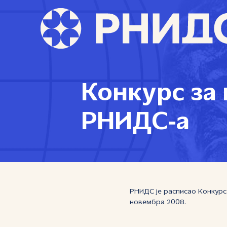
Конкурс за
РНИДС‑а
РНИДС је расписао Конкурс 
новембра 2008.