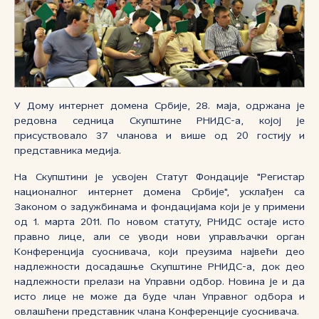
У Дому интернет домена Србије, 28. маја, одржана је
редовна седница Скупштине РНИДС-а, којој је
присуствовало 37 чланова и више од 20 гостију и
представника медија.
На Скупштини је усвојен Статут Фондације "Регистар
националног интернет домена Србије", усклађен са
Законом о задужбинама и фондацијама који је у примени
од 1. марта 2011. По новом статуту, РНИДС остаје исто
правно лице, али се уводи нови управљачки орган
Конференција суоснивача, који преузима највећи део
надлежности досадашње Скупштине РНИДС-а, док део
надлежности прелази на Управни одбор. Новина је и да
исто лице не може да буде члан Управног одбора и
овлашћени представник члана Конференције суоснивача.