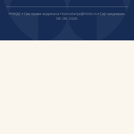
РНИДС • Сва права задржана • kancelarija@rnids.rs • Сајт ажуриран:
08. 08. 2026.