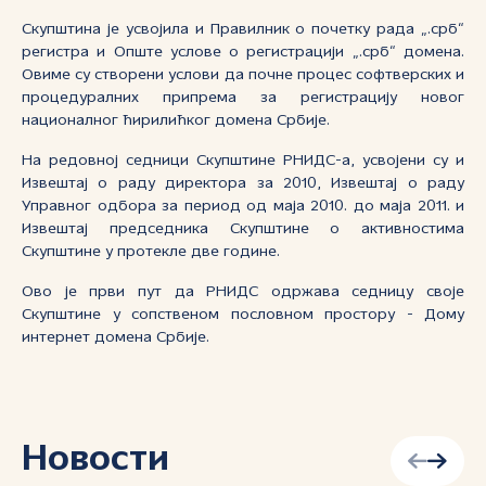
Скупштина је усвојила и Правилник о почетку рада „.срб“
регистра и Опште услове о регистрацији „.срб“ домена.
Овиме су створени услови да почне процес софтверских и
процедуралних припрема за регистрацију новог
националног ћирилићког домена Србије.
На редовној седници Скупштине РНИДС-а, усвојени су и
Извештај о раду директора за 2010, Извештај о раду
Управног одбора за период од маја 2010. до маја 2011. и
Извештај председника Скупштине о активностима
Скупштине у протекле две године.
Ово је први пут да РНИДС одржава седницу своје
Скупштине у сопственом пословном простору - Дому
интернет домена Србије.
Новости