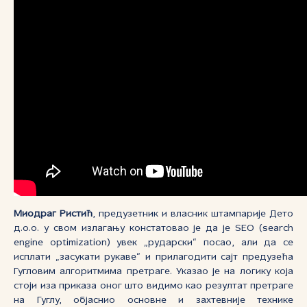
Миодраг Ристић
, предузетник и власник штампарије Дето
д.о.о. у свом излагању констатовао је да је SEO (search
engine optimization) увек „рударски“ посао, али да се
исплати „засукати рукаве“ и прилагодити сајт предузећа
Гугловим алгоритмима претраге. Указао је на логику која
стоји иза приказа оног што видимо као резултат претраге
на Гуглу, објаснио основне и захтевније технике