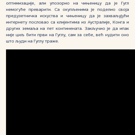
оптимизације, али упозорио на чињеницу да је Гугл
немогуће преварити. Са окупљенима је поделио своја
предузетничка искуства и чињеницу да је захваљујући
интернету пословао са клијентима из Аустралије, Конга и
других земаља на пет континената. Закључио је да ипак
није циљ бити први на Гуглу, сам за себе, већ нудити оно
што људи на Гуглу траже.