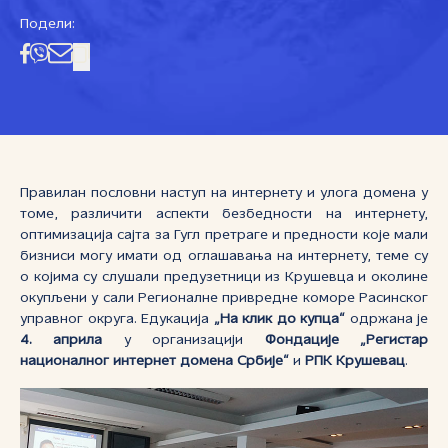
Подели:
Правилан пословни наступ на интернету и улога домена у
томе, различити аспекти безбедности на интернету,
оптимизација сајта за Гугл претраге и предности које мали
бизниси могу имати од оглашавања на интернету, теме су
о којима су слушали предузетници из Крушевца и околине
окупљени у сали Регионалне привредне коморе Расинског
управног округа. Едукација
„На клик до купца“
одржана је
4. априла
у организацији
Фондације „Регистар
националног интернет домена Србије“
и
РПК Крушевац
.