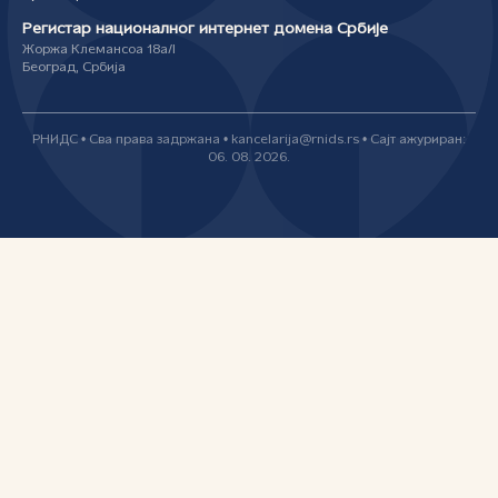
Регистар националног интернет домена Србије
Жоржа Клемансоа 18а/I
Београд, Србија
РНИДС • Сва права задржана • kancelarija@rnids.rs • Сајт ажуриран:
06. 08. 2026.