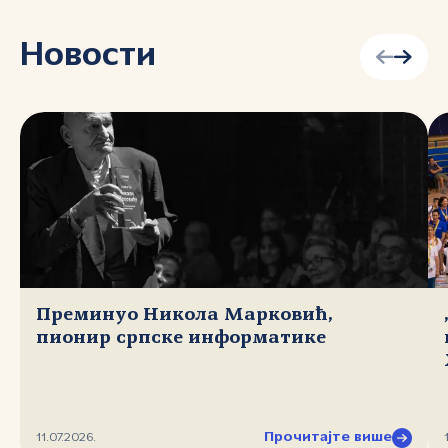
Новости
Преминуо Никола Марковић,
пионир српске информатике
Прочитајте више
11.07.2026.