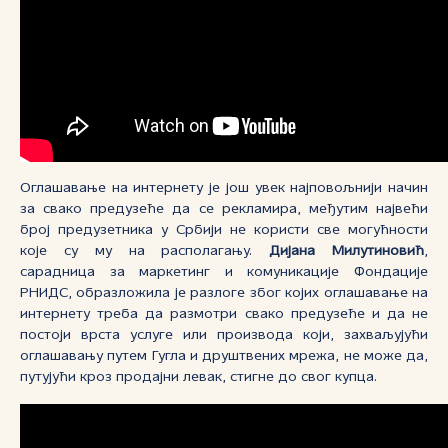
Оглашавање на интернету је још увек најповољнији начин
за свако предузеће да се рекламира, међутим највећи
број предузетника у Србији не користи све могућности
које су му на располагању.
Дијана Милутиновић
,
сарадница за маркетинг и комуникације Фондације
РНИДС, образложила је разлоге због којих оглашавање на
интернету треба да размотри свако предузеће и да не
постоји врста услуге или производа који, захваљујући
оглашавању путем Гугла и друштвених мрежа, не може да,
путујући кроз продајни левак, стигне до свог купца.