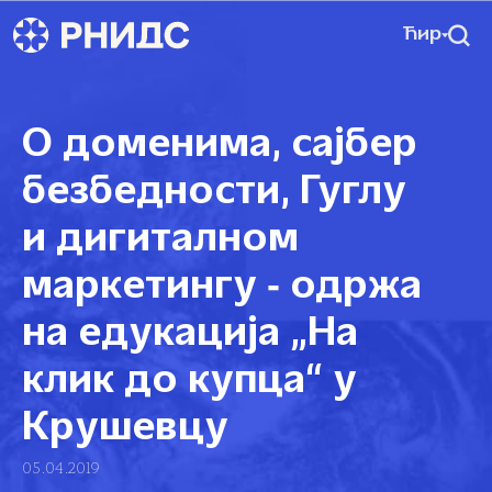
Ћир
О доменима, сајбер
безбедности, Гуглу
и дигиталном
маркетингу ‑ одржа
на едукација „На
клик до купца“ у
Крушевцу
05.04.2019