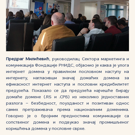
Предраг Милићевић
, руководилац Сектора маркетинга и
комуникација Фондације РНИДС, објаснио је каква је улога
интернет домена у правилном пословном наступу на
интернету, нагласивши значај домаћих домена за
ефикасност интернет наступа и пословни кредибилитет
предузећа. Показало се да предузећа најчешће бирају
домаће домене (.RS и .СРБ) из неколико једноставних
разлога – безбедност, поузданост и позитиван однос
самих претраживача према националним доменима.
Говорио је о бројним предностима комуникације са
сопственог домена и подвукао значај промишљеног
коришћења домена у пословне сврхе.