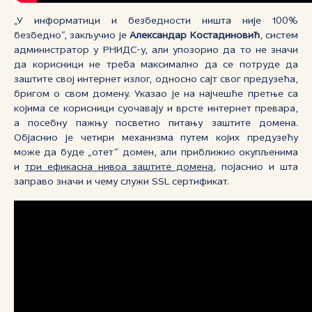
„У информатици и безбедности ништа није 100%
безбедно“, закључио је
Александар Костадиновић
, систем
администратор у РНИДС-у, али упозорио да то не значи
да корисници не треба максимално да се потруде да
заштите свој интернет излог, односно сајт свог предузећа,
бригом о свом домену. Указао је на најчешће претње са
којима се корисници суочавају и врсте интернет превара,
а посебну пажњу посветио питању заштите домена.
Објаснио је четири механизма путем којих предузећу
може да буде „отет“ домен, али приближио окупљенима
и
т
ри ефикасна нивоа заштите домена
, појаснио и шта
заправо значи и чему служи SSL сертификат.