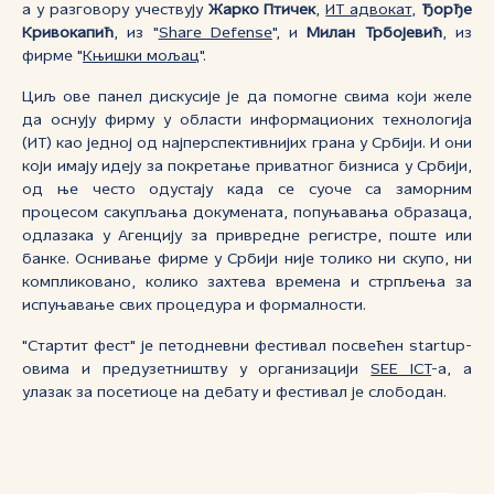
а у разговору учествују
Жарко Птичек
,
ИТ адвокат
,
Ђорђе
Кривокапић
, из "
Share Defense
", и
Милан Трбојевић
, из
фирме "
Књишки мољац
".
Циљ ове панел дискусије је да помогне свима који желе
да оснују фирму у области информационих технологија
(ИТ) као једној од најперспективнијих грана у Србији. И они
који имају идеју за покретање приватног бизниса у Србији,
од ње често одустају када се суоче са заморним
процесом сакупљања докумената, попуњавања образаца,
одлазака у Агенцију за привредне регистре, поште или
банке. Оснивање фирме у Србији није толико ни скупо, ни
компликовано, колико захтева времена и стрпљења за
испуњавање свих процедура и формалности.
"Стартит фест" је петодневни фестивал посвећен startup-
овима и предузетништву у организацији
SEE ICT
-a, а
улазак за посетиоце на дебату и фестивал је слободан.