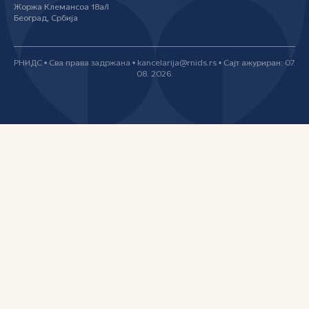
Жоржа Клемансоа 18а/I
Београд, Србија
РНИДС • Сва права задржана • kancelarija@rnids.rs • Сајт ажуриран: 07.
08. 2026.