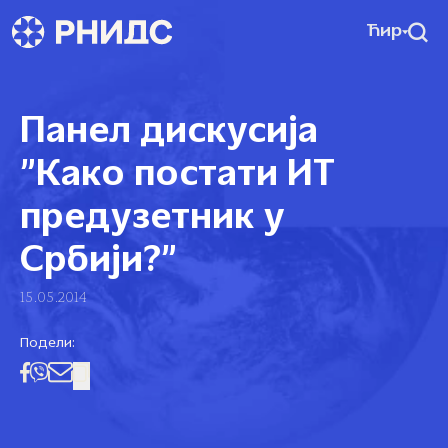
Ћир
Панел дискусија
”Како постати ИТ
предузетник у
Србији?”
15.05.2014
Подели: