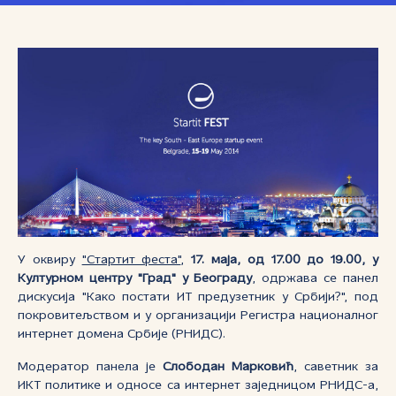
У оквиру
"Стартит феста"
,
17. маја, од 17.00 до 19.00, у
Културном центру "Град" у Београду
, одржава се панел
дискусија "Како постати ИТ предузетник у Србији?", под
покровитељством и у организацији Регистра националног
интернет домена Србије (РНИДС).
Модератор панела је
Слободан Марковић
, саветник за
ИКТ политике и односе са интернет заједницом РНИДС-а,