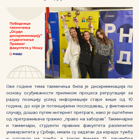
Ове године тема такмичења била је дискриминација по
основу oсуђиваности приликом процеса регрутације за
радну позицију услед информације старе више од 10
година, до које је потенцијални послодавац, у фиктивном
случају, дошао путем интернет претраге, иако је оштећени
од претраживача тражио „право на заборав”. Такмичарке
и такмичари, студенти правних факултета различитих
универзитета у Србији, имали су задатак да израде тужбу
и одговор на тужбу, а током финала 13. децембра