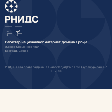
Регистар националног интернет домена Србије
Жоржа Клемансоа 18а/I
Београд, Србија
РНИДС • Сва права задржана • kancelarija@rnids.rs • Сајт ажуриран: 07.
08. 2026.