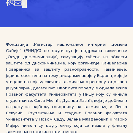
Фондација „Регистар националног интернет домена
Србије” (РНИДС) по други пут је подржала такмичење
„Осуди дискриминацију”, симулацију суђења из области
заштите од дискриминације, коју организује Канцеларија
Повереника за заштиту равноправности. Такмичење,
једино овог типа на тему дискриминације у Европи, које је
утицало на појаву сличних такмичења у региону, одржано
је јубиларни, десети пут. Овог пута победу је однела екипа
Правног факултета Универзитета у Нишу коју су чиниле
студенткиње: Сања Милић, Душица Лазић, која је добила и
награду за најбољу говорницу на такмичењу, и Ленка
Секулић. Студенткиња и студент Правног факултета
Универзитета у Новом Саду, Јелена Младеновић и Марко
Мајер, чинили су другу екипу која се нашла у финалу
такмичења и освојили друго место.