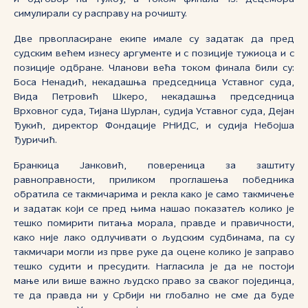
симулирали су расправу на рочишту.
Две првопласиране екипе имале су задатак да пред
судским већем изнесу аргументе и с позиције тужиоца и с
позиције одбране. Чланови већа током финала били су:
Боса Ненадић, некадашња председница Уставног суда,
Вида Петровић Шкеро, некадашња председница
Врховног суда, Тијана Шурлан, судија Уставног суда, Дејан
Ђукић, директор Фондације РНИДС, и судија Небојша
Ђуричић.
Бранкица Јанковић, повереница за заштиту
равноправности, приликом проглашења победника
обратила се такмичарима и рекла како је само такмичење
и задатак који се пред њима нашао показатељ колико је
тешко помирити питања морала, правде и правичности,
како није лако одлучивати о људским судбинама, па су
такмичари могли из прве руке да оцене колико је заправо
тешко судити и пресудити. Нагласила је да не постоји
мање или више важно људско право за сваког појединца,
те да правда ни у Србији ни глобално не сме да буде