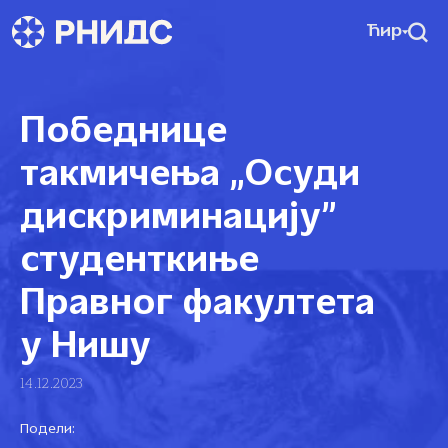
Ћир
Победнице
такмичења „Осуди
дискриминацију”
студенткиње
Правног факултета
у Нишу
14.12.2023
Подели: