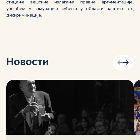
стицање вештине излагања правне аргументације,
учешћем у симулацији суђења у области заштите од
дискриминације.
Новости