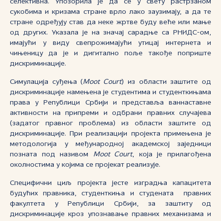
селективна. Упозорила је да се у свету растрзаном
сукобима и кризама стране врло лако заузимају, а да те
стране одређују став да неке жртве буду веће или мање
од других. Указала је на значај сарадње са РНИДС-ом,
имајући у виду свепрожимајући утицај интернета и
чињеницу да је и дигитално поље такође поприште
дискриминације.
Симулација суђења (
Moot Court
) из области заштите од
дискриминације намењена је студентима и студенткињама
права у Републици Србији и представља ваннаставне
активности на припреми и одбрани правних случајева
(задатог правног проблема) из области заштите од
дискриминације. При реализацији пројекта примењена је
методологија у међународној академској заједници
позната под називом
Moot Court
, која је прилагођена
околностима у којима се пројекат реализује.
Специфични циљ пројекта јесте изградња капацитета
будућих правника, студенткиња и студената правних
факултета у Републици Србији, за заштиту од
дискриминације кроз упознавање правних механизама и