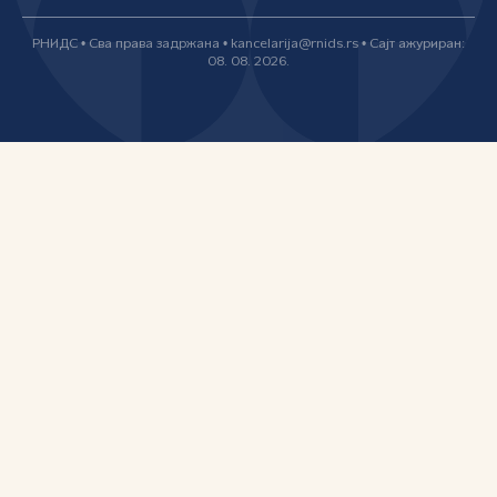
РНИДС • Сва права задржана • kancelarija@rnids.rs • Сајт ажуриран:
08. 08. 2026.