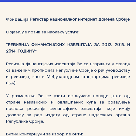
Фондација
Регистар националног интернет домена Србијe
Објављује позив за набавку услуге:
''
РЕВИЗИЈА ФИНАНСИЈСКИХ ИЗВЕШТАЈА ЗА 2012. 2013. И
2014. ГОДИНУ
''
Ревизија финансијских извештаја ће се извршити у складу
са важећим прописима Републике Србије о рачуноводству
и ревизији, као и Међународним стандардима ревизије
(ISA).
У размарање ће се узети искључиво понуде дате од
стране независних и овлашћених кућа за обављање
послова ревизије финансијских извештаја, које имају
дозволу за рад издату од стране надлежних органа
Републике Србије.
Битни критеријуми за избор ће бити: