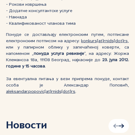
- Рокови извршења
- Додатне консултантске услуге
- Накнада
- Квалификованост чланова тима
Понуде се достављају електронским путем, потписане
електронским потписом на адресу:
konkurs[at]rnids[dot]rs
,
или у папирном облику у запечаћеној коверти, са
напоменом „
понуда услуга ревизије
“, на адресу: Жоржа
Клемансоа 18а, 11108 Београд, најкасније до
23. јула 2012.
године у 15 часова
.
За евентуална питања у вези припрема понуде, контакт
особа је Александар Поповић,
aleksandar.popovic[at]rnids[dot]rs
.
Новости