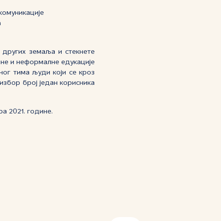
 комуникације
n
 других земаља и стекнете
лне и неформалне едукације
ног тима људи који се кроз
избор број један корисника
ра 2021. године.