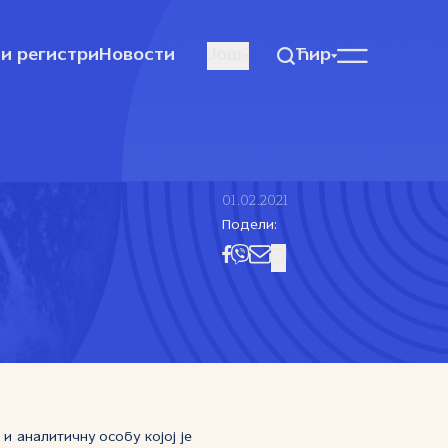
и регистри
Новости
Још
Ћир
01.02.2021
Подели:
 аналитичну особу којој је