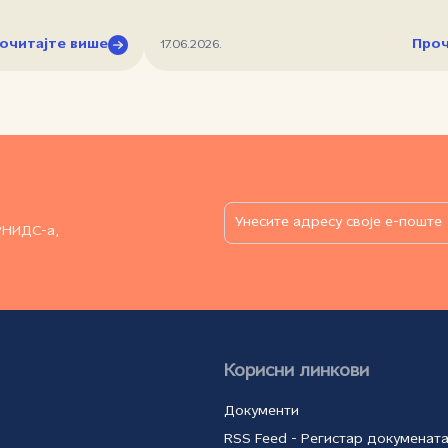
очитајте више
Проч
17.06.2026.
РНИДС-а,
Корисни линкови
Документи
RSS Feed - Регистар докуменат