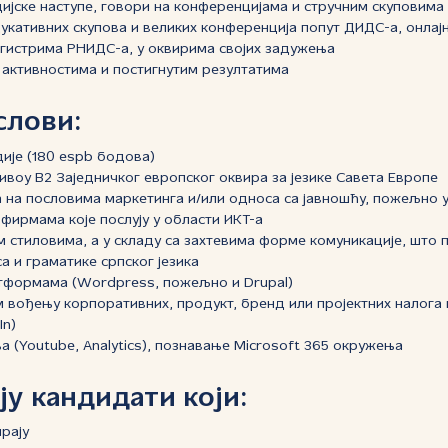
јске наступе, говори на конференцијама и стручним скуповима
дукативних скупова и великих конференција попут ДИДС-а, онлајн
гистрима РНИДС-а, у оквирима својих задужења
активностима и постигнутим резултатима
слови:
ије (180 espb бодова)
нивоу B2 Заједничког европског оквира за језике Савета Европе
а на пословима маркетинга и/или односа са јавношћу, пожељно 
фирмама које послују у области ИКТ-а
 стиловима, а у складу са захтевима форме комуникације, што 
 и граматике српског језика
тформама (Wordpress, пожељно и Drupal)
 вођењу корпоративних, продукт, бренд или пројектних налог
In)
 (Youtube, Analytics), познавање Microsoft 365 окружења
у кандидати који:
рају