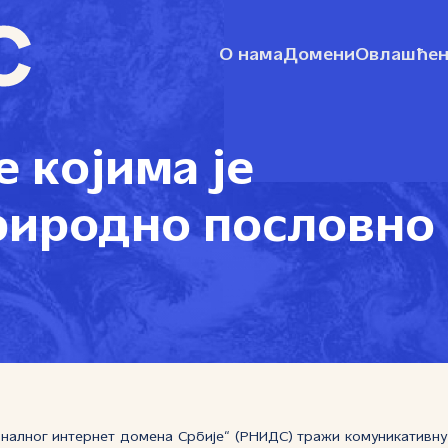
О нама
Домени
Овлашћен
е којима је
риродно пословно
налног интернет домена Србије“ (РНИДС) тражи комуникативну и