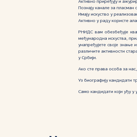
Активно приређују и ажурир
Познају канале за пласман 
Имају искуство у реализова
Активно у раду користе ала
РНИДС вам обезбеђује ква
међународна искуства, при
унапређујете своје знање 
различите активности стар
у Србији.
Ако сте права особа за нас
Уз биографију кандидати т
Само кандидати који уђу у 