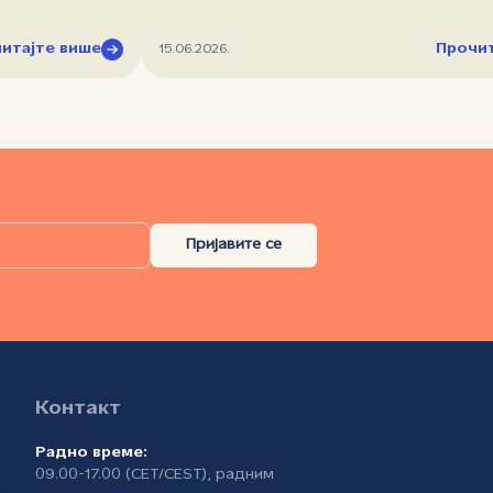
итајте више
Прочит
15.06.2026.
Пријавите се
Контакт
Радно време:
09.00-17.00 (CET/CEST), радним
а