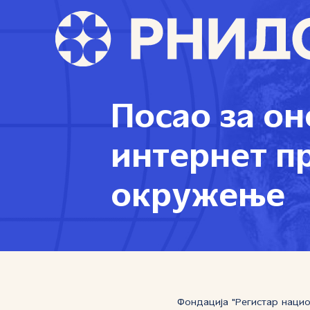
Посао за он
интернет п
окружење
Фондација "Регистар нацио