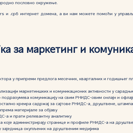
риродно пословно окружење.
rs и .срб интернет домена, а ви нам можете помоћи у управ
ка за маркетинг и комуник
сектора у припреми предлога месечних, кварталних и годишњег 
ализацији маркетиншких и комуникационих активности у сарадњи
 подразумева комуникацију на свим РНИДС-овим онлајн и офлај
остално креира садржај за сајтове РНИДС-а, друштвене, штампан
ипрема материјале за објаву
С-а и прати релевантну аналитику
ама које администрирају странице и профиле РНИДС-а на друштв
у заједница окупљених на друштвеним медијима