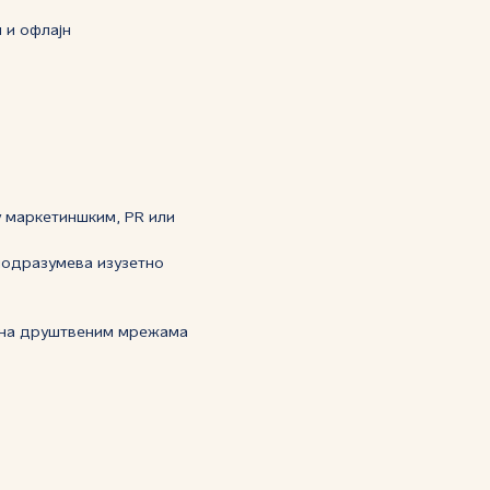
 и офлајн
у маркетиншким, PR или
подразумева изузетно
а на друштвеним мрежама