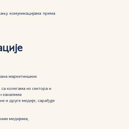
љању комуникацијама према
ације
плана маркетиншких
 са колегама из сектора и
н каналима
е и друге медије, сарађује
еним медијима,