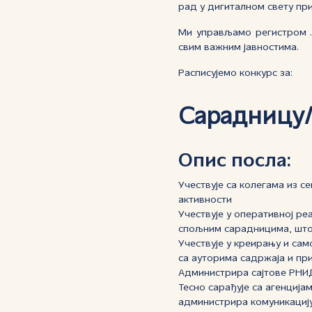
рад у дигиталном свету п
Ми управљамо регистром .
свим важним јавностима.
Расписујемо конкурс за:
Сарадницу/
Опис посла:
Учествује са колегама из 
активности
Учествује у оперативној ре
спољним сарадницима, што
Учествује у креирању и сам
са ауторима садржаја и пр
Администрира сајтове РНИД
Тесно сарађује са агенциј
администрира комуникациј