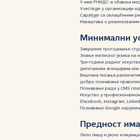
У име РНИДС-а обавља меди
Учествује у организацији е
Сарађује са овлашћеним ре
Извештава о реализованим 
Минимални у
Завршене трогодишње студ
Знање енглеског језика на 
Три године радног искуств
дигиталним агенцијама или 
Вештина писања различитим
добро познавање правописа
Познавање рада у CMS пла
Искуство у професионалном
(Facebook, Instagram, Linked
Познавање Google окружења
Предност имај
Лепо пишу и јасно комуници