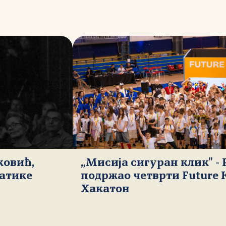
ковић,
„Мисија сигуран клик" -
атике
подржао четврти Future 
Хакатон