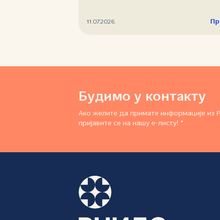
Пр
11.07.2026.
Будимо у контакту
Ако желите да примате информације из 
пријавите се на нашу е-листу! *