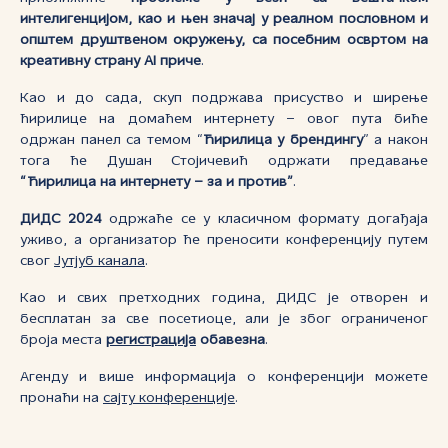
интелигенцијом, као и њен значај у реалном пословном и
општем друштвеном окружењу, са посебним освртом на
креативну страну AI приче
.
Као и до сада, скуп подржава присуство и ширење
ћирилице на домаћем интернету – овог пута биће
одржан панел са темом “
Ћирилица у брендингу
” а након
тога ће Душан Стојичевић одржати предавање
“Ћирилица на интернету – за и против”
.
ДИДС 2024
одржаће се у класичном формату догађаја
уживо, а организатор ће преносити конференцију путем
свог
Јутјуб канала
.
Као и свих претходних година, ДИДС је отворен и
бесплатан за све посетиоце, али је због ограниченог
броја места
регистрација
обавезна
.
Агенду и више информација о конференцији можете
пронаћи на
сајту конференције
.