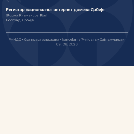
Регистар националног интернет домена Србије
Жоржа Клемансоа 18а/I
Београд, Србија
РНИДС • Сва права задржана • kancelarija@rnids.rs • Сајт ажуриран:
09. 08. 2026.