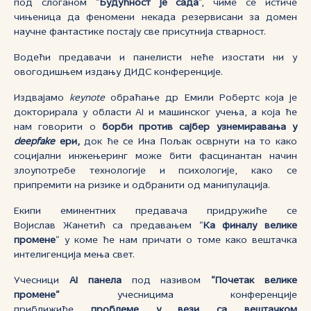
под слоганом “
Будућност је сада
”, чиме се истиче
чињеница да феномени некада резервисани за домен
научне фантастике постају све присутнија стварност.
Водећи предавачи и панелисти неће изостати ни у
овогодишњем издању ДИДС конференције.
Издвајамо
keynote
обраћање др Емили Робертс која је
докторирала у области АI и машинског учења, а која ће
нам говорити о
борби против сајбер узнемиравања у
deepfake
ери,
док ће се Ина Пољак осврнути на то како
социјални инжењеринг може бити фасцинантан начин
злоупотребе технологије и психологије, како се
припремити на ризике и одбранити од манипулација.
Екипи еминентних предавача придружиће се
Војислав Жанетић са предавањем “
Ка финалу велике
промене
” у коме ће нам причати о томе како вештачка
интелигенција мења свет.
Учесници
AI панела
под називом
“Почетак велике
промене”
учесницима конференције
приближиће
проблеме у вези са вештачком