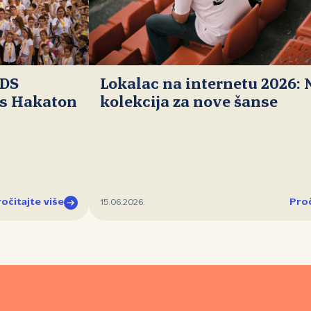
IDS
Lokalac na internetu 2026:
ds Hakaton
kolekcija za nove šanse
očitajte više
Proč
15.06.2026.