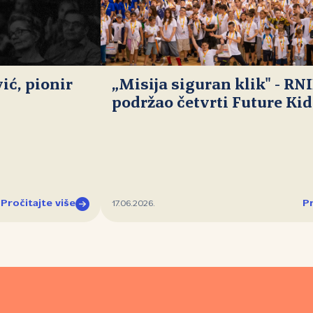
ć, pionir
„Misija siguran klik" - RN
podržao četvrti Future Ki
Pročitajte više
Pr
17.06.2026.