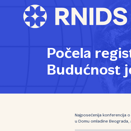
Počela regis
Budućnost j
Najposećenija konferencija o 
u Domu omladine Beograda, a 