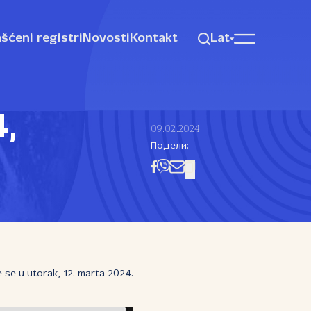
šćeni registri
Novosti
Kontakt
Lat
4,
09.02.2024
Подели:
e se u utorak, 12. marta 2024.