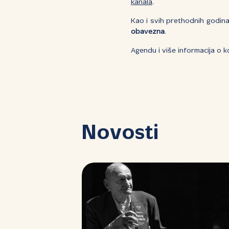
kanala
.
Kao i svih prethodnih godina
obavezna
.
Agendu i više informacija o 
Novosti