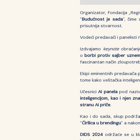
Organizator, Fondacija „Reg
“
Budućnost je sada
”, čime
prisutnija stvarnost.
Vodeći predavači i panelisti 
Izdvajamo
keynote
obraćanje
o
borbi protiv sajber uzne
fascinantan način zloupotrebe 
Ekipi eminentnih predavača p
tome kako veštačka inteligen
Učesnici
AI panela
pod nazi
inteligencijom, kao i njen 
stranu AI priče
.
Kao i do sada, skup podržav
“
Ćirilica u brendingu
” a nako
DIDS 2024
održaće se u kla