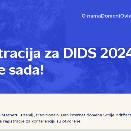
O nama
Domeni
Ovla
tracija za DIDS 202
e sada!
internetu u zemlji, tradicionalni Dan internet domena Srbije održać
registracije za konferenciju su otvorene.