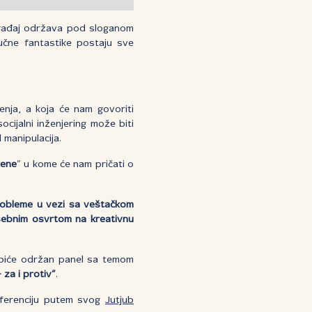
ogađaj održava pod sloganom
učne fantastike postaju sve
enja, a koja će nam govoriti
cijalni inženjering može biti
 manipulacija.
mene
” u kome će nam pričati o
obleme u vezi sa veštačkom
sebnim osvrtom na kreativnu
 biće održan panel sa temom
– za i protiv”
.
nferenciju putem svog
Jutjub