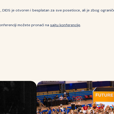
, DIDS je otvoren i besplatan za sve posetioce, ali je zbog ogran
konferenciji možete pronaći na
sajtu konferencije
.