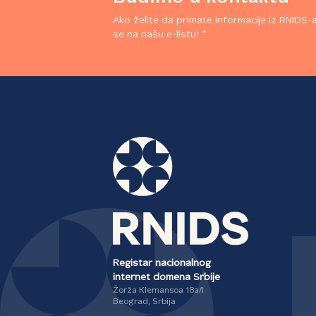
Ako želite da primate informacije iz RNIDS-a,
se na našu e-listu! *
Registar nacionalnog
internet domena Srbije
Žorža Klemansoa 18a/I
Beograd, Srbija