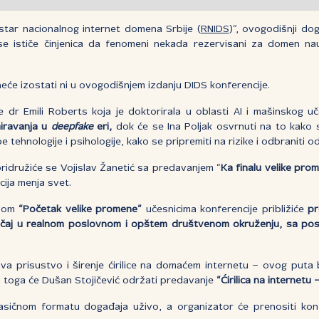
istar nacionalnog internet domena Srbije (
RNIDS
)“, ovogodišnji d
 se ističe činjenica da fenomeni nekada rezervisani za domen na
neće izostati ni u ovogodišnjem izdanju DIDS konferencije.
 dr Emili Roberts koja je doktorirala u oblasti AI i mašinskog uč
miravanja u
deepfake
eri,
dok će se Ina Poljak osvrnuti na to kako so
tehnologije i psihologije, kako se pripremiti na rizike i odbraniti od
ridružiće se Vojislav Žanetić sa predavanjem “
Ka finalu velike pro
cija menja svet.
vom
“Početak velike promene”
učesnicima konferencije približiće
pr
značaj u realnom poslovnom i opštem društvenom okruženju, sa po
a prisustvo i širenje ćirilice na domaćem internetu – ovog puta
n toga će Dušan Stojičević održati predavanje
“Ćirilica na internetu 
sičnom formatu događaja uživo, a organizator će prenositi ko