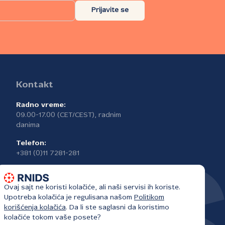
Prijavite se
Kontakt
Radno vreme:
09.00-17.00 (CET/CEST), radnim
danima
Telefon:
+381 (0)11 7281-281
Ovaj sajt ne koristi kolačiće, ali naši servisi ih koriste.
Upotreba kolačića je regulisana našom
Politikom
korišćenja kolačića
. Da li ste saglasni da koristimo
kolačiće tokom vaše posete?