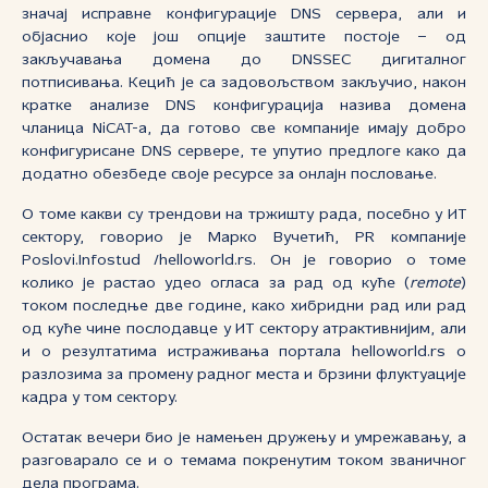
значај исправне конфигурације DNS сервера, али и
објаснио које још опције заштите постоје – од
закључавања домена до DNSSEC дигиталног
потписивања. Кецић је са задовољством закључио, након
кратке анализе DNS конфигурација назива домена
чланица NiCAT-a, да готово све компаније имају добро
конфигурисане DNS сервере, те упутио предлоге како да
додатно обезбеде своје ресурсе за онлајн пословање.
О томе какви су трендови на тржишту рада, посебно у ИТ
сектору, говорио је Марко Вучетић, PR компаније
Poslovi.Infostud /helloworld.rs. Он је говорио о томе
колико је растао удео огласа за рад од куће (
remote
)
током последње две године, како хибридни рад или рад
од куће чине послодавце у ИТ сектору атрактивнијим, али
и о резултатима истраживања портала helloworld.rs о
разлозима за промену радног места и брзини флуктуације
кадра у том сектору.
Остатак вечери био је намењен дружењу и умрежавању, а
разговарало се и о темама покренутим током званичног
дела програма.