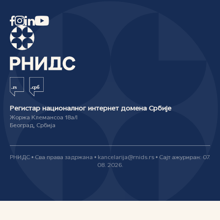
Регистар националног интернет домена Србије
Жоржа Клемансоа 18а/I
Београд, Србија
РНИДС • Сва права задржана • kancelarija@rnids.rs • Сајт ажуриран: 07.
08. 2026.