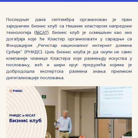
Последњег дана септембра организован је први
заједнички Бизнис клуб са Нишким кластером напредних
технологија (
NiCAT
). Бизнис клуб је осмишљен као низ
догађаја које ће Кластер организовати у сарадњи са
Фондацијом „Регистар националног интернет домена
Србије“ (РНИДС). Циљ Бизнис клуба је да окупи не само
компаније чланице Кластера које размењују искуства у
пословању, већ и шири круг предузећа којима је
добродошла експертска размена знања приликом
дигитализације пословања.