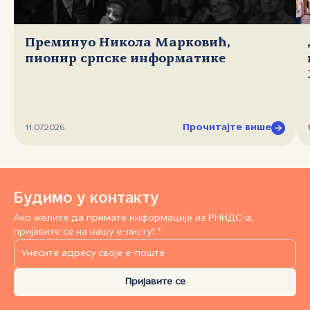
Преминуо Никола Марковић,
пионир српске информатике
Прочитајте више
11.07.2026.
Будимо у контакту
Ако желите да примате информације из РНИДС-а,
пријавите се на нашу е-листу! *
Пријавите се