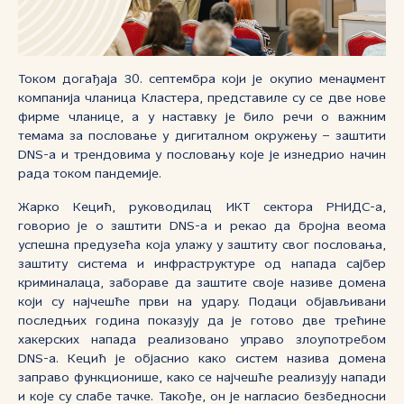
Током догађаја 30. септембра који је окупио менаџмент
компанија чланица Кластера, представиле су се две нове
фирме чланице, а у наставку је било речи о важним
темама за пословање у дигиталном окружењу – заштити
DNS-а и трендовима у пословању које је изнедрио начин
рада током пандемије.
Жарко Кецић, руководилац ИКТ сектора РНИДС-а,
говорио је о заштити DNS-a и рекао да бројна веома
успешна предузећа која улажу у заштиту свог пословања,
заштиту система и инфраструктуре од напада сајбер
криминалаца, забораве да заштите своје називе домена
који су најчешће први на удару. Подаци објављивани
последњих година показују да је готово две трећине
хакерских напада реализовано управо злоупотребом
DNS-a. Кецић је објаснио како систем назива домена
заправо функционише, како се најчешће реализују напади
и које су слабе тачке. Такође, он је нагласио безбедносни