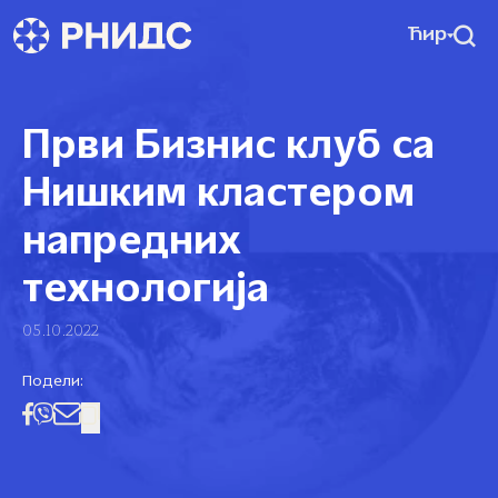
Ћир
Први Бизнис клуб са
Нишким кластером
напредних
технологија
05.10.2022
Подели: