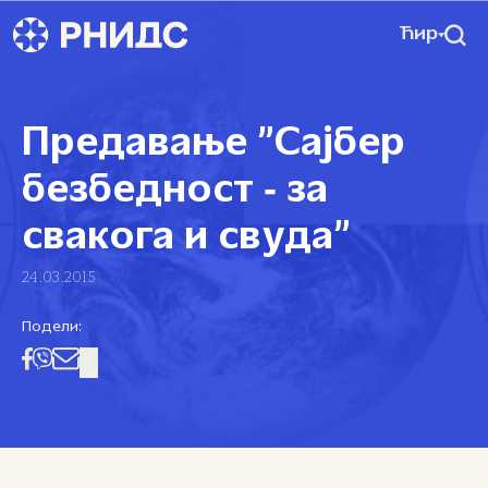
Ћир
Предавање ”Сајбер
безбедност ‑ за
свакога и свуда”
24.03.2015
Подели: