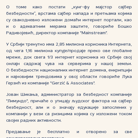
О томе како постати „кунг-фу мајстор сајбер
безбедности“, врстама сајбер напада и претњама којима
су свакодневно изложени домаћи интернет портали, као
и о адекватним мерама заштите, говориће Бошко
Радивојевић, директор компаније "Mainstream".
У Србији тренутно има 2,85 милиона корисника Интернета,
од чега 1,16 милиона купује/продаје преко ове глобалне
мреже, док свега 1/3 интернет корисника из Србије свој
онлајн садржај чува на серверима у нашој земљи.
О безбедности националних интернет домена, енкрипцији
и најновијим трендовима у овој области говориће Лука
Герзић из компаније "Gerzić & Associates".
Јован Шикања, администратор за безбедност компаније
"Лимундо", причаће о утицају људског фактора на сајбер
безбедност, али и о значају едукације запослених у
компанији у вези са ризицима којима су изложени током
својих радних активности.
Предавање је бесплатно и отворено за све