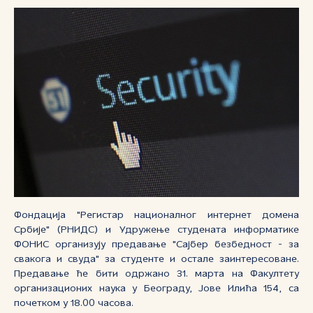
Фондација "Регистар националног интернет домена
Србије" (РНИДС) и Удружење студената информатике
ФОНИС организују предавање "Сајбер безбедност - за
свакога и свуда" за студенте и остале заинтересоване.
Предавање ће бити одржано 31. марта на Факултету
организационих наука у Београду, Јове Илића 154, са
почетком у 18.00 часова.