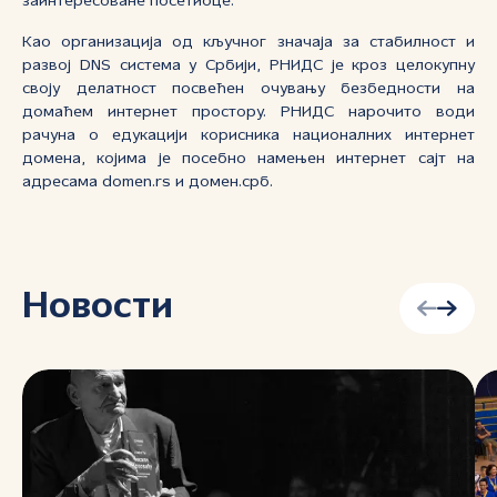
заинтересоване посетиоце.
Као организација од кључног значаја за стабилност и
развој DNS система у Србији, РНИДС је кроз целокупну
своју делатност посвећен очувању безбедности на
домаћем интернет простору. РНИДС нарочито води
рачуна о едукацији корисника националних интернет
домена, којима је посебно намењен интернет сајт на
адресама domen.rs и домен.срб.
Новости