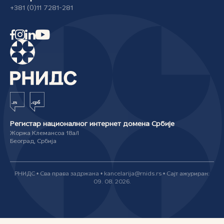
+381 (0)11 7281-281
Регистар националног интернет домена Србије
Жоржа Клемансоа 18а/I
Београд, Србија
РНИДС • Сва права задржана • kancelarija@rnids.rs • Сајт ажуриран:
09. 08. 2026.