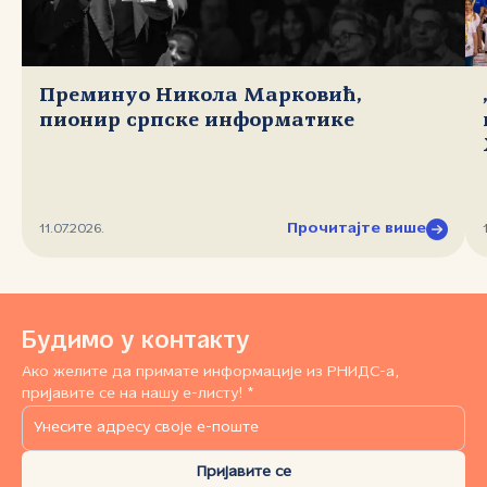
Преминуо Никола Марковић,
пионир српске информатике
Прочитајте више
11.07.2026.
Будимо у контакту
Ако желите да примате информације из РНИДС-а,
пријавите се на нашу е-листу! *
Пријавите се