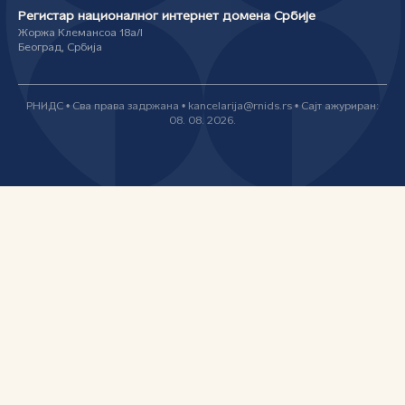
Регистар националног интернет домена Србије
Жоржа Клемансоа 18а/I
Београд, Србија
РНИДС • Сва права задржана • kancelarija@rnids.rs • Сајт ажуриран:
08. 08. 2026.