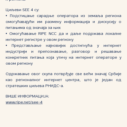
Циљеви SEE 4 су:
• Подстицање сарадње оператора из земаља региона
омогућавајући им размену информација и дискусију о
питањима од значаја за њих
• Омогућавање RIPE NCC да и даље подржава локалне
интернет регистре у овом региону
• Представљање најновијих достигнућа у интернет
индустрији и препознавање, разговор и решавање
конкретних питања која утичу на интернет операторе у
овом региону
Одржавање овог скупа потврђује све већи значај Србије
као регионалног интернет центра, што је један од
стратешких циљева РНИДС-а.
ВИШЕ ИНФОРМАЦИЈА:
www.ripe.net/see-4