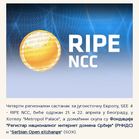
Четврти регионални састанак за југоисточну Европу, SEE 4
- RIPE NCC, биће одржан 21. и 22. априла у Београду, у
Хотелу "Metropol Palace", а домаћини скупа су
Фондација
"Регистар националног интернет домена Србије" (РНИДС)
и "
Serbian Open eXchange
" (SOX).