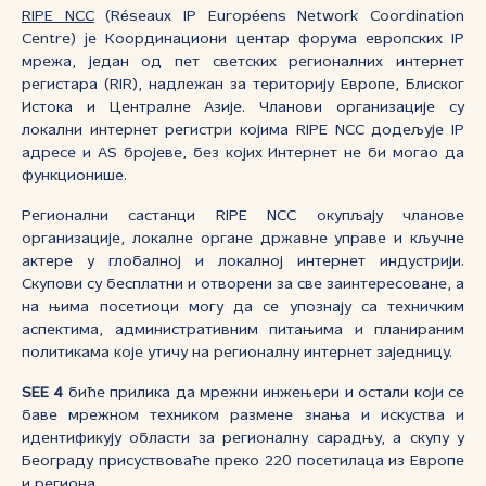
RIPE NCC
(Réseaux IP Européens Network Coordination
Centre) je Координациони центар форума eвропских IP
мрежа, један од пет светских регионалних интернет
регистара (RIR), надлежан за територију Европе, Блиског
Истока и Централне Азије. Чланови организације су
локални интернет регистри којима RIPE NCC додељује IP
адресе и AS бројеве, без којих Интернет не би могао да
функционише.
Регионални састанци RIPE NCC окупљају чланове
организације, локалне органе државне управе и кључне
актере у глобалној и локалној интернет индустрији.
Скупови су бесплатни и отворени за све заинтересоване, а
на њима посетиоци могу да се упознају са техничким
аспектима, административним питањима и планираним
политикама које утичу на регионалну интернет заједницу.
SEE 4
биће прилика да мрежни инжењери и остали који се
баве мрежном техником размене знања и искуства и
идентификују области за регионалну сарадњу, а скупу у
Београду присуствоваће преко 220 посетилаца из Европе
и региона.