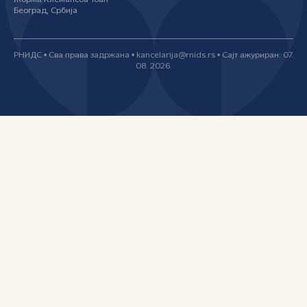
Жоржа Клемансоа 18а/I
Београд, Србија
РНИДС • Сва права задржана • kancelarija@rnids.rs • Сајт ажуриран: 07.
08. 2026.