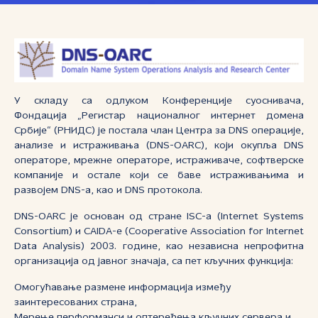
У складу са одлуком Конференције суоснивача,
Фондација „Регистар националног интернет домена
Србије“ (РНИДС) је постала члан Центра за DNS операције,
анализе и истраживања (DNS-OARC), који окупља DNS
операторе, мрежне операторе, истраживаче, софтверске
компаније и остале који се баве истраживањима и
развојем DNS-а, као и DNS протокола.
DNS-OARC је основан од стране ISC-а (Internet Systems
Consortium) и CAIDA-е (Cooperative Association for Internet
Data Analysis) 2003. године, као независна непрофитна
организација од јавног значаја, са пет кључних функција:
Омогућавање размене информација између
заинтересованих страна,
Мерење перформанси и оптерећења кључних сервера и