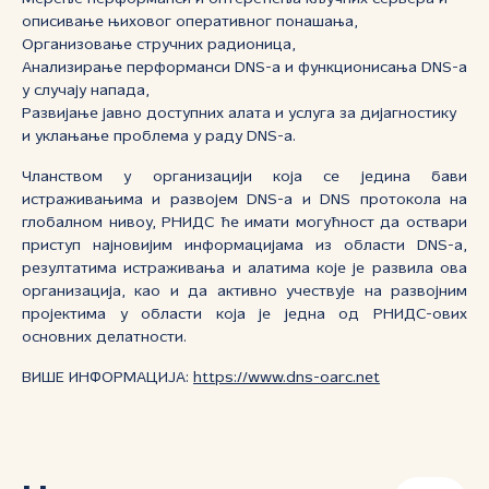
описивање њиховог оперативног понашања,
Организовање стручних радионица,
Анализирање перформанси DNS-а и функционисања DNS-а
у случају напада,
Развијање јавно доступних алата и услуга за дијагностику
и уклањање проблема у раду DNS-а.
Чланством у организацији која се једина бави
истраживањима и развојем DNS-а и DNS протокола на
глобалном нивоу, РНИДС ће имати могућност да оствари
приступ најновијим информацијама из области DNS-а,
резултатима истраживања и алатима које је развила ова
организација, као и да активно учествује на развојним
пројектима у области која је једна од РНИДС-ових
основних делатности.
ВИШЕ ИНФОРМАЦИЈА:
https://www.dns-oarc.net