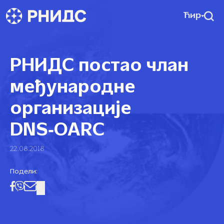
Ћир
РНИДС постао члан
међународне
организације
DNS‑OARC
22.08.2018
Подели: