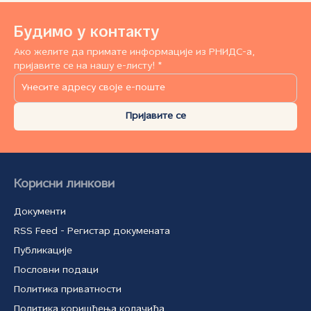
Будимо у контакту
Ако желите да примате информације из РНИДС-а,
пријавите се на нашу е-листу! *
Пријавите се
Корисни линкови
Документи
RSS Feed - Регистар докумената
Публикације
Пословни подаци
Политика приватности
Политика коришћења колачића