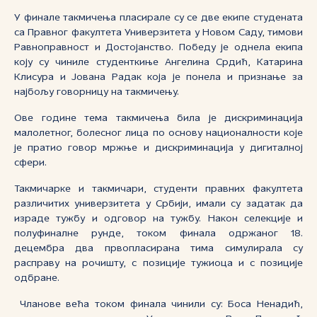
У финале такмичења пласирале су се две екипе студената
са Правног факултета Универзитета у Новом Саду, тимови
Равноправност и Достојанство. Победу је однела екипа
коју су чиниле студенткиње Ангелина Срдић, Катарина
Клисура и Јована Радак која је понела и признање за
најбољу говорницу на такмичењу.
Ове године тема такмичења била је дискриминација
малолетног, болесног лица по основу националности које
је пратио говор мржње и дискриминација у дигиталној
сфери.
Такмичарке и такмичари, студенти правних факултета
различитих универзитета у Србији, имали су задатак да
израде тужбу и одговор на тужбу. Након селекције и
полуфиналне рунде, током финала одржаног 18.
децембра два првопласирана тима симулирала су
расправу на рочишту, с позиције тужиоца и с позиције
одбране.
Чланове већа током финала чинили су: Боса Ненадић,