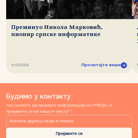
Преминуо Никола Марковић,
пионир српске информатике
Прочитајте више
11.07.2026.
Будимо у контакту
Ако желите да примате информације из РНИДС-а,
пријавите се на нашу е-листу! *
Пријавите се