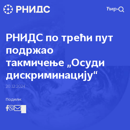
Ћир
РНИДС по трећи пут
подржао
такмичење „Осуди
дискриминацију“
20.12.2024
Подели: