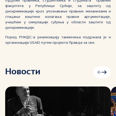
будућих правника, студенткиња и студената правних
факултета у Републици Србији, за заштиту од
дискриминације кроз упознавање правних механизама и
стицање вештине излагања правне аргументације,
учешћем у симулацији суђења у области заштите од
дискриминације.
Поред РНИДС-а реализацију такмичења подржала је и
организација USAID путем пројекта Правда за све.
Новости