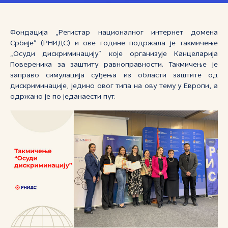
Фондација „Регистар националног интернет домена
Србије” (РНИДС) и ове године подржала је такмичење
„Осуди дискриминацију” које организује Канцеларија
Повереника за заштиту равноправности. Такмичење је
заправо симулација суђења из области заштите од
дискриминације, једино овог типа на ову тему у Европи, а
одржано је по једанаести пут.