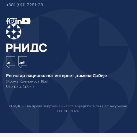
+381 (0)11 7281-281
Регистар националног интернет домена Србије
Жоржа Клемансоа 18а/I
Београд, Србија
РНИДС • Сва права задржана • kancelarija@rnids.rs • Сајт ажуриран:
08. 08. 2026.