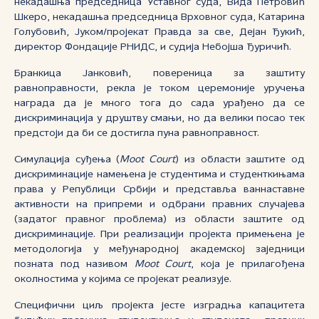
некадашња председница Уставног суда, Вида Петровић
Шкеро, некадашња председница Врховног суда, Катарина
Голубовић, Јуком/пројекат Правда за све, Дејан Ђукић,
директор Фондације РНИДС, и судија Небојша Ђуричић.
Бранкица Јанковић, повереница за заштиту
равноправности, рекла је током церемоније уручења
награда да је много тога до сада урађено да се
дискриминација у друштву смањи, но да велики посао тек
предстоји да би се достигла пуна равноправност.
Симулација суђења (
Moot Court
) из области заштите од
дискриминације намењена је студентима и студенткињама
права у Републици Србији и представља ваннаставне
активности на припреми и одбрани правних случајева
(задатог правног проблема) из области заштите од
дискриминације. При реализацији пројекта примењена је
методологија у међународној академској заједници
позната под називом
Moot Court
, која је прилагођена
околностима у којима се пројекат реализује.
Специфични циљ пројекта јесте изградња капацитета