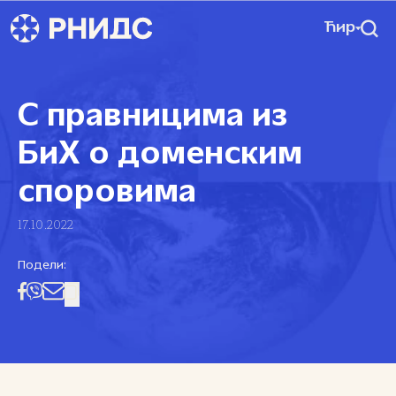
Ћир
С правницима из
БиХ о доменским
споровима
17.10.2022
Подели: