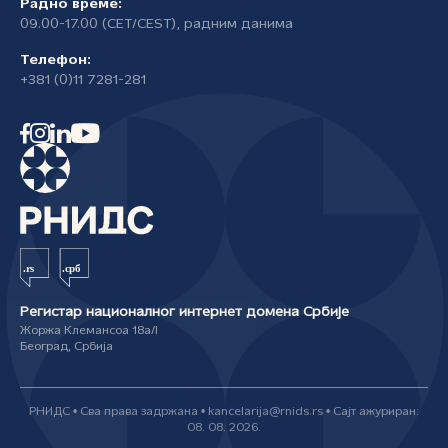
Радно време:
09.00-17.00 (CET/CEST), радним данима
Телефон:
+381 (0)11 7281-281
Регистар националног интернет домена Србије
Жоржа Клемансоа 18а/I
Београд, Србија
РНИДС • Сва права задржана • kancelarija@rnids.rs • Сајт ажуриран:
08. 08. 2026.