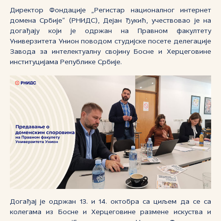
Директор Фондације „Регистар националног интернет
домена Србије“ (РНИДС), Дејан Ђукић, учествовао је на
догађају који је одржан на Правном факултету
Универзитета Унион поводом студијске посете делегације
Завода за интелектуалну својину Босне и Херцеговине
институцијама Републике Србије.
Догађај је одржан 13. и 14. октобра са циљем да се са
колегама из Босне и Херцеговине размене искуства и