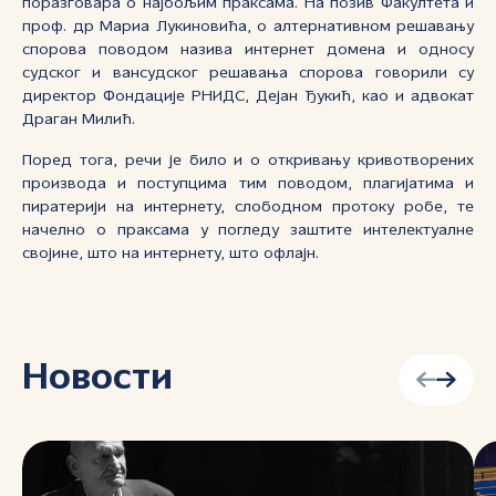
поразговара о најбољим праксама. На позив Факултета и
проф. др Мариа Лукиновића, о алтернативном решавању
спорова поводом назива интернет домена и односу
судског и вансудског решавања спорова говорили су
директор Фондације РНИДС, Дејан Ђукић, као и адвокат
Драган Милић.
Поред тога, речи је било и о откривању кривотворених
производа и поступцима тим поводом, плагијатима и
пиратерији на интернету, слободном протоку робе, те
начелно о праксама у погледу заштите интелектуалне
својине, што на интернету, што офлајн.
Новости