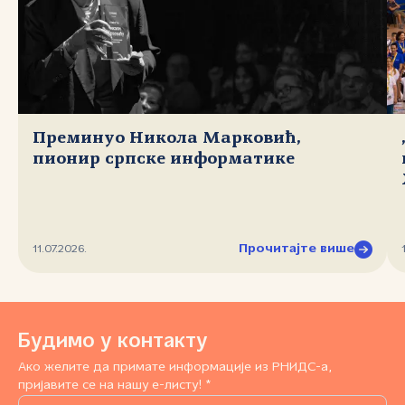
Преминуо Никола Марковић,
пионир српске информатике
Прочитајте више
11.07.2026.
Будимо у контакту
Ако желите да примате информације из РНИДС-а,
пријавите се на нашу е-листу! *