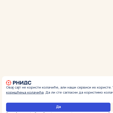
Овај сајт не користи колачиће, али наши сервиси их користе
коришћења колачића
. Да ли сте сагласни да користимо кол
Да