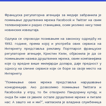
Француска регулаторна агенција за медије забранила је
помињање друштвених мрежа Facebook и Twitter на свим
телевизијским и радио станицама, осим уколико нису теме
новинских извештаја.
Одлука се спроводи позивањем на законску одредбу из
1992. године, према којој и употреба ових сервиса на
Интернету представља рекламу. Портпарол француске
регулаторне агенције, Кристин Кели, објаснила је да се
помињањем назива друштвених мрежа, овим компанијама
које су вредне више милијарди долара, даје предност у
односу на сличне сервисе који се боре за своје место на
Интернету.
“Помињање ових мрежа представља нарушавање
конкуренције. Ако дозволимо помињање Twittera и
Facebooka у етру, то би отворило Пандорину кутију, и
онда би нам се јавиле остале друштвене мреже и питале
нас: А зашто не и ми?”, нагласила је владина службеница