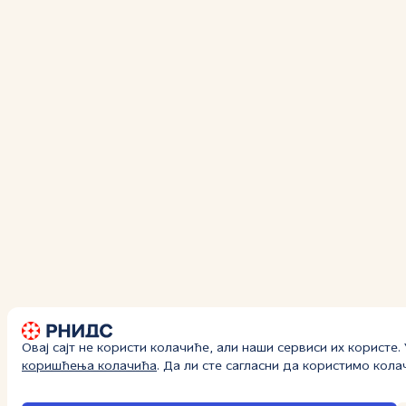
Овај сајт не користи колачиће, али наши сервиси их користе
коришћења колачића
. Да ли сте сагласни да користимо кол