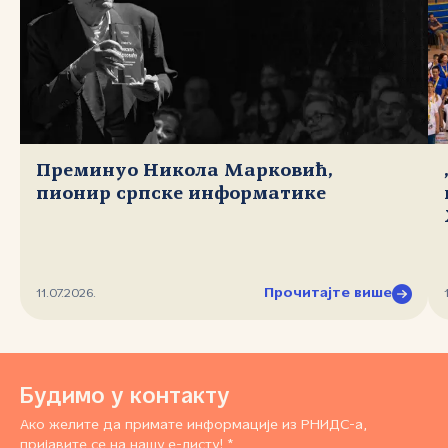
Преминуо Никола Марковић,
пионир српске информатике
Прочитајте више
11.07.2026.
Будимо у контакту
Ако желите да примате информације из РНИДС-а,
пријавите се на нашу е-листу! *