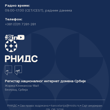
Радно време:
09.00-17.00 (CET/CEST), радним данима
Телефон:
+381 (0)11 7281-281
Регистар националног интернет домена Србије
Жоржа Клемансоа 18а/I
Београд, Србија
РНИДС • Сва права задржана • kancelarija@rnids.rs • Сајт ажуриран:
09. 08. 2026.