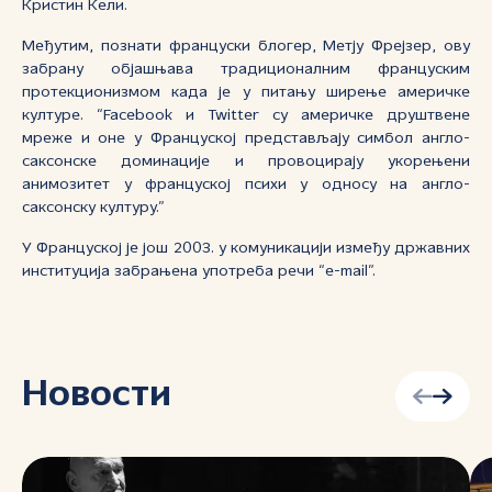
Кристин Кели.
Међутим, познати француски блогер, Метју Фрејзер, ову
забрану објашњава традиционалним француским
протекционизмом када је у питању ширење америчке
културе. “Facebook и Twitter су америчке друштвене
мреже и оне у Француској представљају симбол англо-
саксонске доминације и провоцирају укорењени
анимозитет у француској психи у односу на англо-
саксонску културу.”
У Француској је још 2003. у комуникацији између државних
институција забрањена употреба речи “e-mail”.
Новости