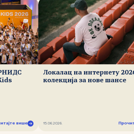
 РНИДС
Локалац на интернету 202
Kids
колекција за нове шансе
итајте више
Прочит
15.06.2026.