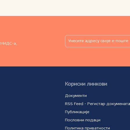
РНИДС-а,
Корисни линкови
Документи
RSS Feed - Регистар докуменат
Публикације
Пословни подаци
Политика приватности