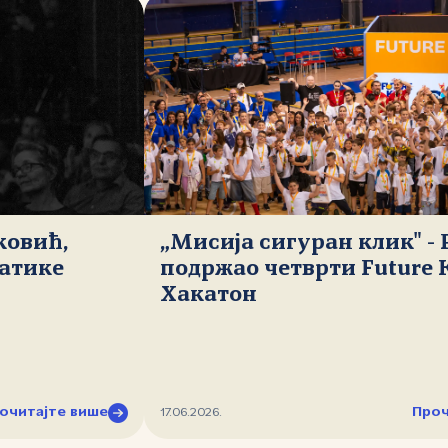
ковић,
„Мисија сигуран клик" -
атике
подржао четврти Future 
Хакатон
очитајте више
Проч
17.06.2026.