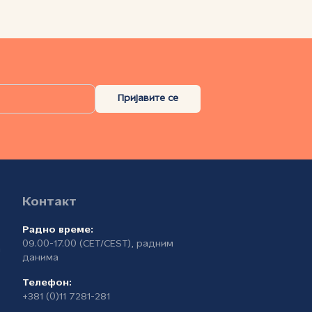
Пријавите се
Контакт
Радно време:
09.00-17.00 (CET/CEST), радним
а
данима
Телефон:
+381 (0)11 7281-281