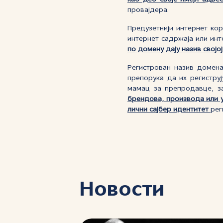
провајдера.
Предузетнији интернет ко
интернет садржаја или инт
по домену дају назив свој
Регистрован назив доме
препорука да их регистру
мамац за препродавце, з
брендова, производа или у
лични сајбер идентитет
рег
Новости