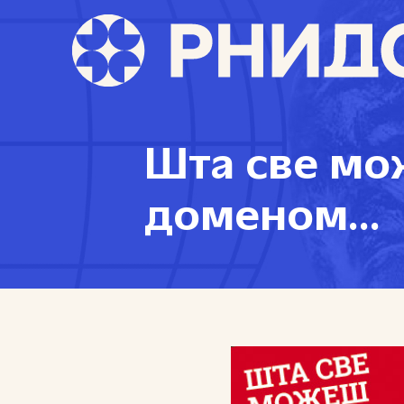
Шта све мо
доменом...