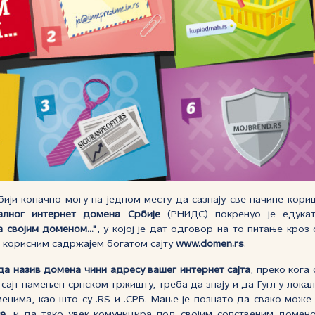
ији коначно могу на једном месту да сазнају све начине кор
алног интернет домена Србије
(РНИДС) покренуо је едукат
 својим доменом..."
, у којој је дат одговор на то питање кроз
 корисним садржајем богатом сајту
www.domen.rs
.
да назив
домена чини адресу вашег интернет сајта
, преко кога
у сајт намењен српском тржишту, треба да знају и да Гугл у лока
енима, као што су .RS и .СРБ. Мање је познато да свако мож
се
, и да тако увек комуницира под својим сопственим домен