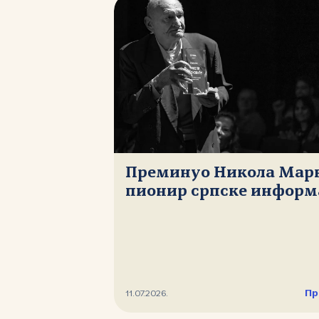
Преминуо Никола Мар
пионир српске информ
Пр
11.07.2026.