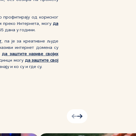
ко профитирају од корисног
ом преко Интернета, могу
да
65 дана у години.
т
, па је за креативне људе
називи интернет домена су
м
да заштите називе својих
единци могу
да заштите свој
ју и ко су и где су.