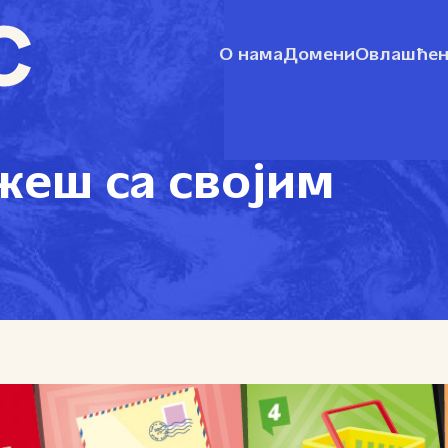
О нама
Домени
Овлашћен
жеш са својим