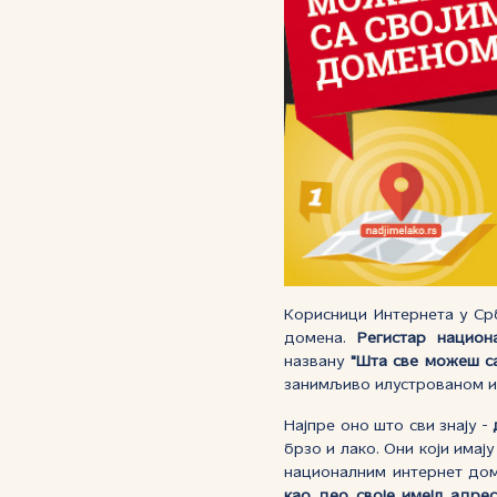
Корисници Интернета у Срб
домена.
Регистар национ
названу
"Шта све можеш са
занимљиво илустрованом и
Најпре оно што сви знају -
брзо и лако. Они који имај
националним интернет дом
као део своје имејл адре