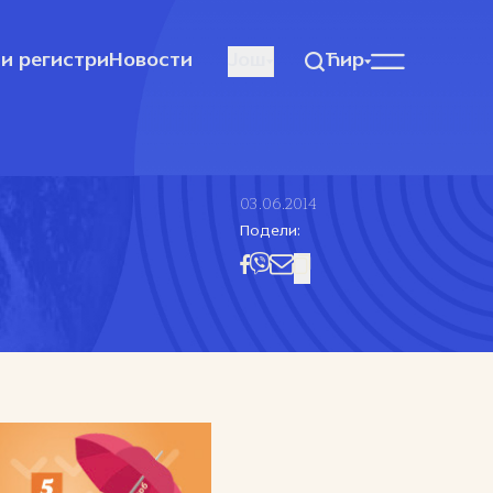
и регистри
Новости
Још
Ћир
03.06.2014
Подели: