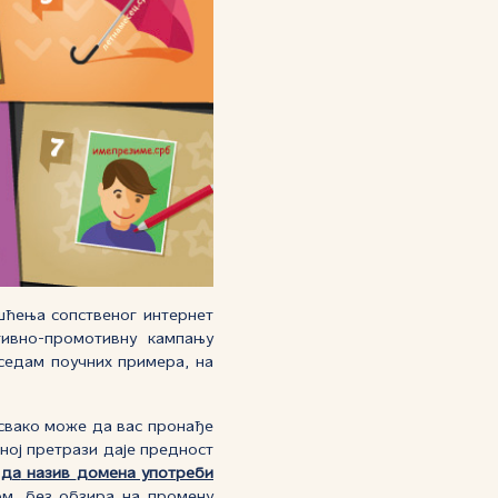
ишћења сопственог интернет
ивно-промотивну кампању
 седам поучних примера, на
 свако може да вас пронађе
лној претрази даје предност
е
да
назив
домена употреби
ом, без обзира на промену