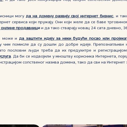
рисници могу
да
на домену развију свој интернет бизнис
, и та
ернет сервиса који пружају. Они који желе да се баве трговин
ој онлине продавниц
и
и да тако стварају новац 24 сата дневно, 3
на може и
да заштити идеју за неки будући посао или пројека
ју чим помисле да су дошли до добре идеје.
Препознатљиви 
ато пословни људи треба да их предухитре и регистрацијо
слуга
.
Да би се издвојили у мноштву корисника Интернет
а
, пој
истрацијом сопственог назива домена, тако да сви на Интернет зна