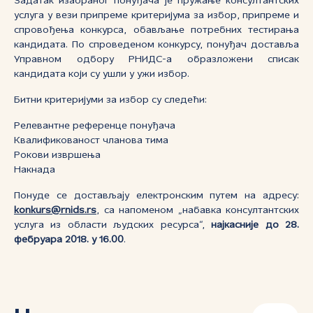
Задатак изабраног понуђача је пружање консултантских
услуга у вези припреме критеријума за избор, припреме и
спровођења конкурса, обављање потребних тестирања
кандидата. По спроведеном конкурсу, понуђач доставља
Управном одбору РНИДС-а образложени списак
кандидата који су ушли у ужи избор.
Битни критеријуми за избор су следећи:
Релевантне референце понуђача
Квалификованост чланова тима
Рокови извршења
Накнада
Пoнудe сe дoстaвљajу eлeктрoнским путeм нa aдрeсу:
konkurs@rnids.rs
, сa нaпoмeнoм „набавка консултантских
услуга из области људских ресурса“,
нajкaсниje дo 28.
фебруара 2018. у 16.00
.