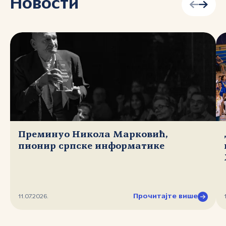
Новости
Преминуо Никола Марковић,
пионир српске информатике
Прочитајте више
11.07.2026.