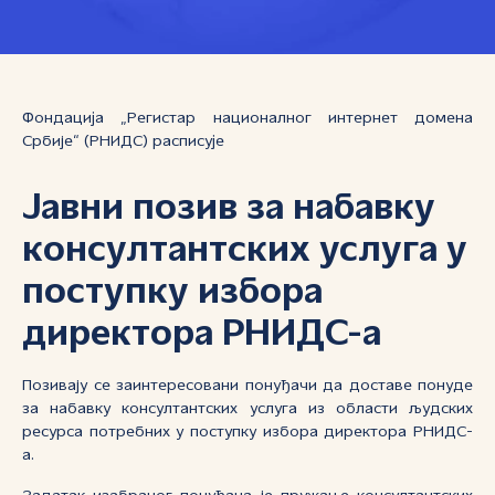
Фoндaциja „Регистар националног интернет домена
Србије“ (РНИДС) рaсписуje
Јавни позив за набавку
консултантских услуга у
поступку избора
директора РНИДС-а
Позивају се заинтересовани понуђачи да доставе понуде
за набавку консултантских услуга из области људских
ресурса потребних у поступку избора директора РНИДС-
а.