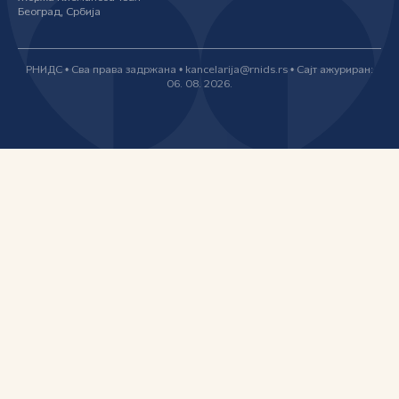
Београд, Србија
РНИДС • Сва права задржана • kancelarija@rnids.rs • Сајт ажуриран:
06. 08. 2026.