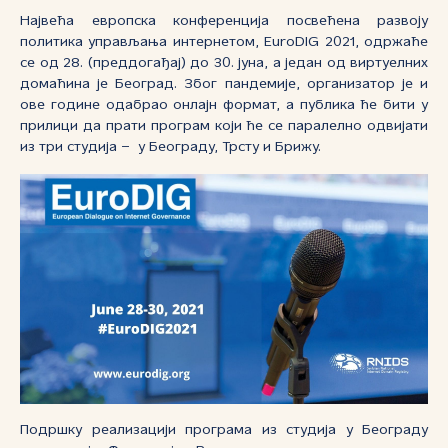
Највећа европска конференција посвећена развоју
политика управљања интернетом, EuroDIG 2021, одржаће
се од 28. (преддогађај) до 30. јуна, а један од виртуелних
домаћина је Београд. Због пандемије, организатор је и
ове године одабрао онлајн формат, а публика ће бити у
прилици да прати програм који ће се паралелно одвијати
из три студија – у Београду, Трсту и Брижу.
Подршку реализацији програма из студија у Београду