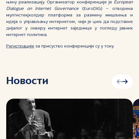
њену реализацију. Организатор конференције је
European
Dialogue on Internet Governance
(EuroDIG) – отворена
мултистекјхолдер платформа за размену мишљења и
идеја о управљању интернетом, чији је циљ да подстакне
дијалог у оквиру интернет заједнице у погледу јавних
интернет политика.
Регистрације
за присуство конференцији су у току.
Новости