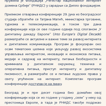
пружила је Фондација „Регистар националног интернет
домена Србије“ (РНИДС) у сарадњи са Дипло фондацијом.
Приликом отварања конференције 29. јуна из београдског
студија обратиће се Татјана Матић, министарка трговине,
туризма и телекомуникација, а током три дана
конференције која се ове године одвија под слоганом „У
дигиталну декаду Европе“ (
Into Europe’s Digital Decade
)
разматраће се актуелне и важне теме за развој интернета
и дигиталних комуникација. Програм је фокусиран око
осам тематских целина које укључују развој екосистема
управљања интернетом, иновације и економска питања,
медије и садржај на интернету, питања безбедности и
криминала у дигиталном окружењу, техничка и
оперативна питања, приступ интернету и дигиталну
писменост, а разматраће се и питање људских права у
свету упућеном на интернет. Комплетан програм
конференције
доступан је на линку
.
Београд је и пре десет година био домаћин овој
конференцији која се из године у годину „сели“ у неку од
престоница Европе, а тада је РНИДС такође подржао