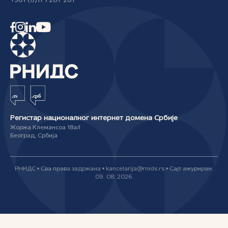
+381 (0)11 7281-281
Регистар националног интернет домена Србије
Жоржа Клемансоа 18а/I
Београд, Србија
РНИДС • Сва права задржана • kancelarija@rnids.rs • Сајт ажуриран:
09. 08. 2026.