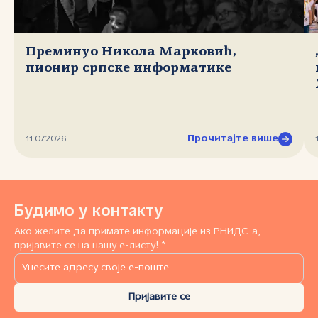
Преминуо Никола Марковић,
пионир српске информатике
Прочитајте више
11.07.2026.
Будимо у контакту
Ако желите да примате информације из РНИДС-а,
пријавите се на нашу е-листу! *
Пријавите се