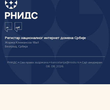
Регистар националног интернет домена Србије
Жоржа Клемансоа 18а/I
Београд, Србија
РНИДС • Сва права задржана • kancelarija@rnids.rs • Сајт ажуриран:
08. 08. 2026.