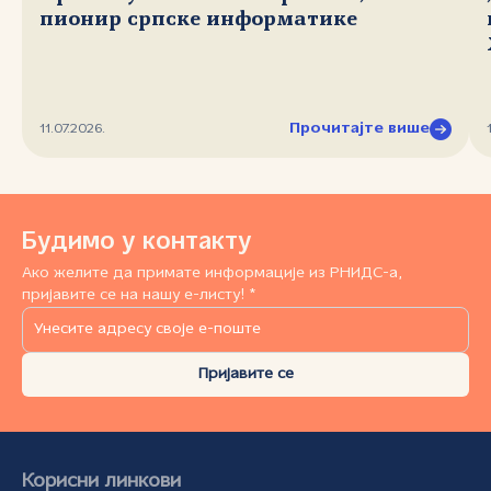
пионир српске информатике
Прочитајте више
11.07.2026.
Будимо у контакту
Ако желите да примате информације из РНИДС-а,
пријавите се на нашу е-листу! *
Пријавите се
Корисни линкови