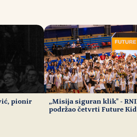
ć, pionir
„Misija siguran klik" - RN
podržao četvrti Future Ki