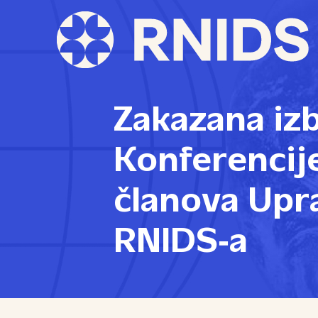
Zakazana iz
Konferencije
članova Upr
RNIDS‑a