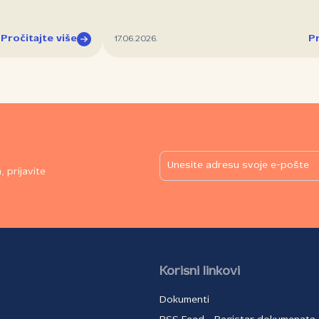
Pročitajte više
Pr
17.06.2026.
 prijavite
Korisni linkovi
Dokumenti