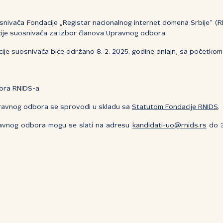
snivača Fondacije „Registar nacionalnog internet domena Srbije“ (R
cije suosnivača za izbor članova Upravnog odbora.
je suosnivača biće održano 8. 2. 2025. godine onlajn, sa početkom 
ora RNIDS-a
ravnog odbora se sprovodi u skladu sa
Statutom Fondacije RNIDS
.
avnog odbora mogu se slati na adresu
kandidati-uo@rnids.rs
do 3