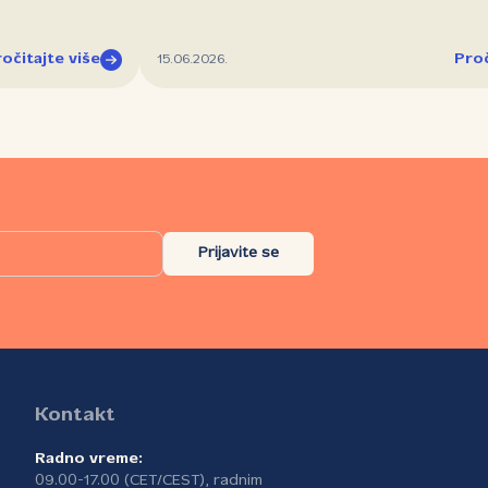
očitajte više
Proč
15.06.2026.
Prijavite se
Kontakt
Radno vreme:
09.00-17.00 (CET/CEST), radnim