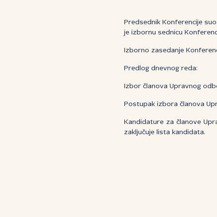
Predsednik Konferencije suo
je izbornu sednicu Konferen
Izborno zasedanje Konferenci
Predlog dnevnog reda:
Izbor članova Upravnog odb
Postupak izbora članova Up
Kandidature za članove Upr
zaključuje lista kandidata.