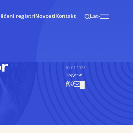
šćeni registri
Novosti
Kontakt
Lat
or
10.01.2025
Подели: