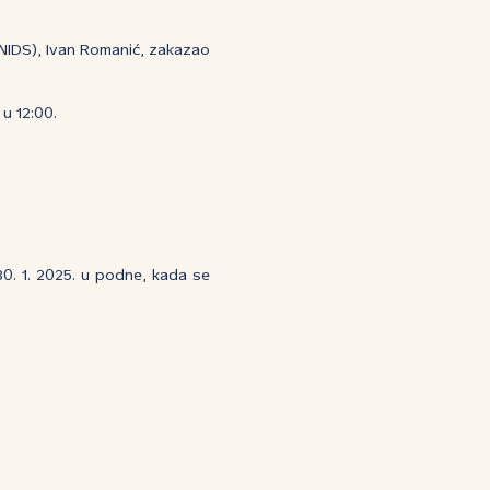
NIDS), Ivan Romanić, zakazao
u 12:00.
0. 1. 2025. u podne, kada se