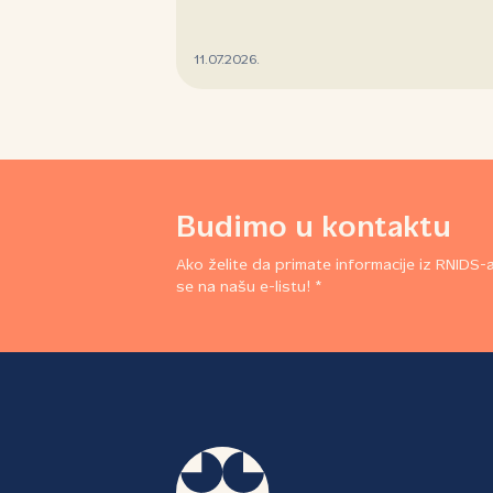
11.07.2026.
Budimo u kontaktu
Ako želite da primate informacije iz RNIDS-a,
se na našu e-listu! *