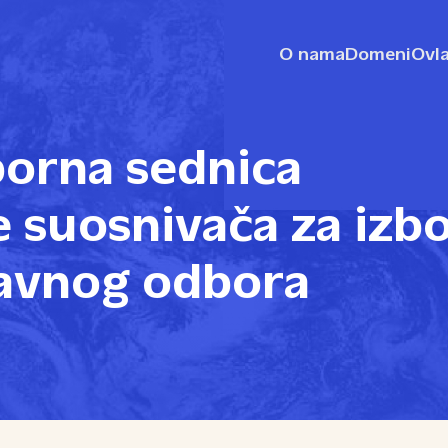
O nama
Domeni
Ovla
borna sednica
 suosnivača za izb
avnog odbora