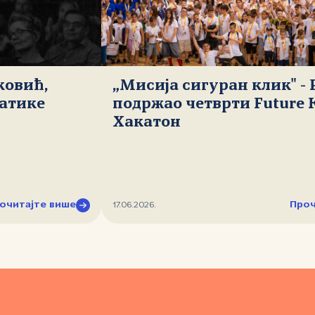
ковић,
„Мисија сигуран клик" -
атике
подржао четврти Future 
Хакатон
очитајте више
Проч
17.06.2026.