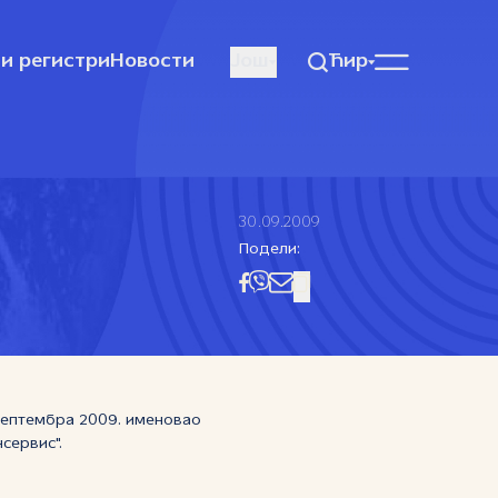
и регистри
Новости
Још
Ћир
30.09.2009
Подели:
 септембра 2009. именовао
сервис".