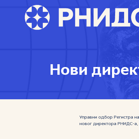
Нови дирек
Управни одбор Регистра на
новог директора РНИДС-а,