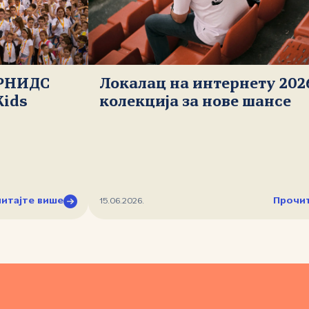
 РНИДС
Локалац на интернету 202
Kids
колекција за нове шансе
итајте више
Прочит
15.06.2026.