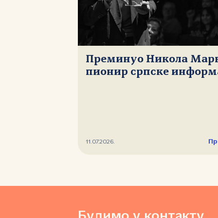
Преминуо Никола Мар
пионир српске информ
Пр
11.07.2026.
Будимо у контакту