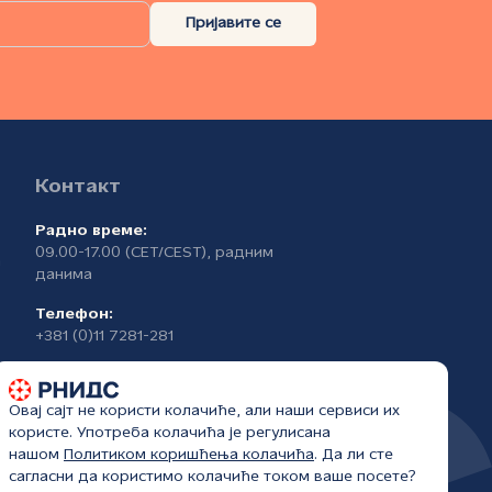
Пријавите се
Контакт
Радно време:
09.00-17.00 (CET/CEST), радним
а
данима
Телефон:
+381 (0)11 7281-281
Овај сајт не користи колачиће, али наши сервиси их
користе. Употреба колачића је регулисана
нашом
Политиком коришћења колачића
. Да ли сте
сагласни да користимо колачиће током ваше посете?