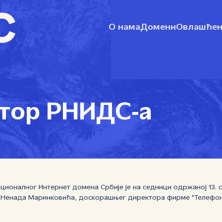
О нама
Домени
Овлашћен
тор РНИДС‑а
ционалног Интернет домена Србије је на седници одржаној 13.
 Ненада Маринковића, доскорашњег директора фирме "Телефон