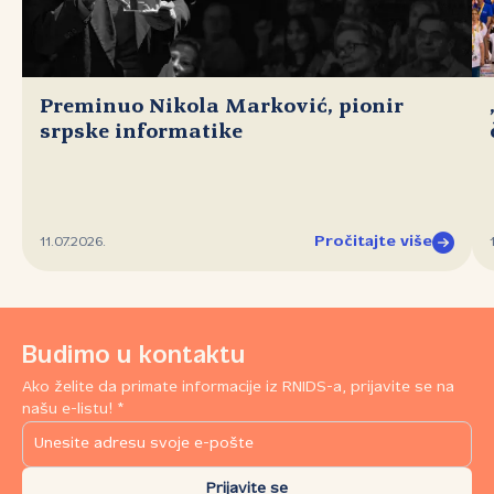
Preminuo Nikola Marković, pionir
srpske informatike
Pročitajte više
11.07.2026.
Budimo u kontaktu
Ako želite da primate informacije iz RNIDS-a, prijavite se na
našu e-listu! *
Prijavite se