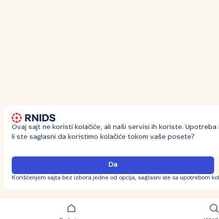
Ovaj sajt ne koristi kolačiće, ali naši servisi ih koriste. Upotre
li ste saglasni da koristimo kolačiće tokom vaše posete?
Da
Korišćenjem sajta bez izbora jedne od opcija, saglasni ste sa upotrebom kol