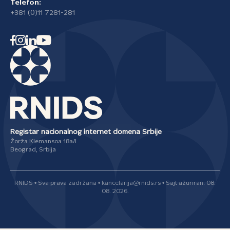
Telefon:
+381 (0)11 7281-281
Registar nacionalnog internet domena Srbije
Žorža Klemansoa 18a/I
Beograd, Srbija
RNIDS • Sva prava zadržana • kancelarija@rnids.rs • Sajt ažuriran: 08.
08. 2026.