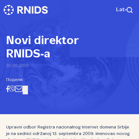
Lat
Novi direktor
RNIDS‑a
30.09.2009
Подели:
Upravni odbor Registra nacionalnog Internet domena Srbije
je na sednici održanoj 13. septembra 2009. imenovao novog