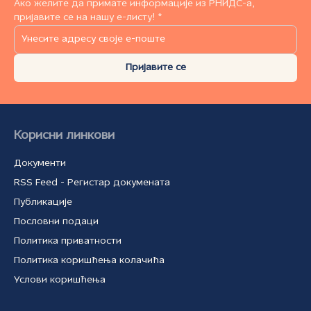
Ако желите да примате информације из РНИДС-а,
пријавите се на нашу е-листу! *
Пријавите се
Корисни линкови
Документи
RSS Feed - Регистар докумената
Публикације
Пословни подаци
Политика приватности
Политика коришћења колачића
Услови коришћења