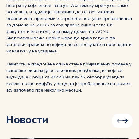
Београду који, иначе, заступа Академску мрежу од самог
оснивања, и одмах је наложила да се, без икаквих
ограничења, припреми и спроведе поступак пребацивања
са домена на .AC.RS за сва правна лица и тела (31
факултет и институт) која имају домен на .AC.YU.
Академска мрежа Србије мора до краја године да
установи правила по којима ће се поступати и проследити
их КОНУС-у на усвајање.
Јавности је предочена слика стања пријављених домена у
неколико бивших југословенских република, из које се
види да је Србија са 41.443 на дан 15. октобра урадила
велики посао имајућу у виду да је пребацивање на домен
.RS започело пре неколико месеци.
Новости