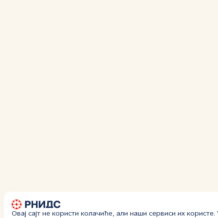
Овај сајт не користи колачиће, али наши сервиси их користе