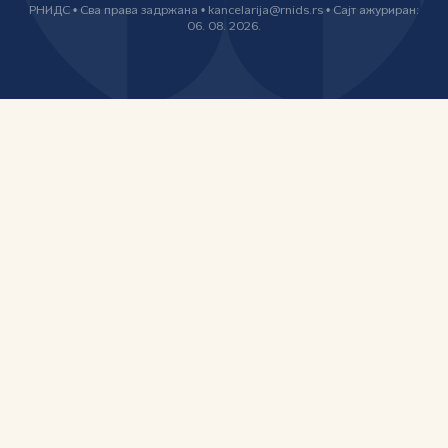
РНИДС • Сва права задржана • kancelarija@rnids.rs • Сајт ажуриран:
06. 08. 2026.