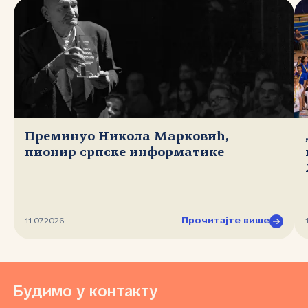
Преминуо Никола Марковић,
пионир српске информатике
Прочитајте више
11.07.2026.
Будимо у контакту