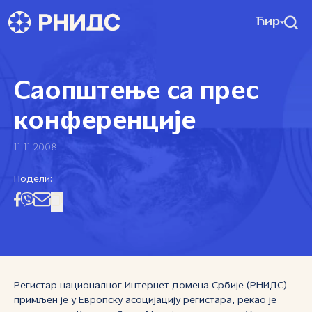
Ћир
Саопштење са прес
конференције
11.11.2008
Подели:
Регистар националног Интернет домена Србије (РНИДС)
примљен је у Европску асоцијацију регистара, рекао је