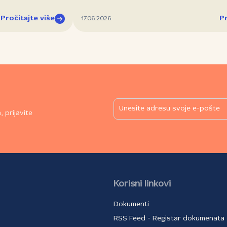
Pročitajte više
Pr
17.06.2026.
 prijavite
Korisni linkovi
Dokumenti
RSS Feed - Registar dokumenata