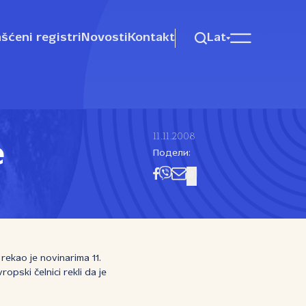
šćeni registri
Novosti
Kontakt
Lat
11.11.2008
e
Подели:
rekao je novinarima 11.
pski čelnici rekli da je