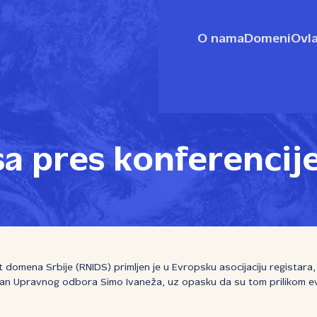
O nama
Domeni
Ovla
a pres konferencij
 domena Srbije (RNIDS) primljen je u Evropsku asocijaciju registara, 
an Upravnog odbora Simo Ivaneža, uz opasku da su tom prilikom evro