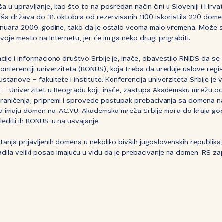
 u upravljanje, kao što to na posredan način čini u Sloveniji i Hrvat
aša država do 31. oktobra od rezervisanih 1100 iskoristila 220 domen
. januara 2009. godine, tako da je ostalo veoma malo vremena. Može 
je mesto na Internetu, jer će im ga neko drugi prigrabiti.
cije i informaciono društvo Srbije je, inače, obavestilo RNIDS da se
nferenciji univerziteta (KONUS), koja treba da uređuje uslove regi
tanove – fakultete i institute. Konferencija univerziteta Srbije je v
 – Univerzitet u Beogradu koji, inače, zastupa Akademsku mrežu od
ograničenja, pripremi i sprovede postupak prebacivanja sa domena na
 koja imaju domen na .AC.YU. Akademska mreža Srbije mora do kraja go
lediti ih KONUS-u na usvajanje.
anja prijavljenih domena u nekoliko bivših jugoslovenskih republika, i
adila veliki posao imajuću u vidu da je prebacivanje na domen .RS za