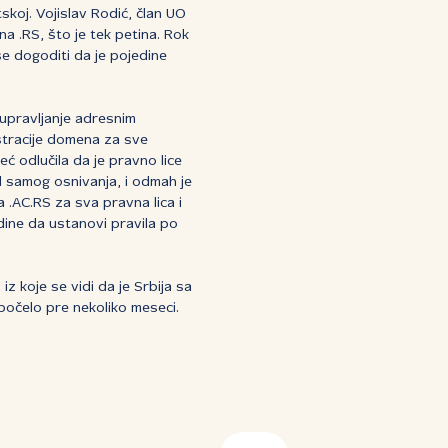
skoj. Vojislav Rodić, član UO
a .RS, što je tek petina. Rok
se dogoditi da je pojedine
 upravljanje adresnim
stracije domena za sve
eć odlučila da je pravno lice
 samog osnivanja, i odmah je
 .AC.RS za sva pravna lica i
dine da ustanovi pravila po
z koje se vidi da je Srbija sa
počelo pre nekoliko meseci.