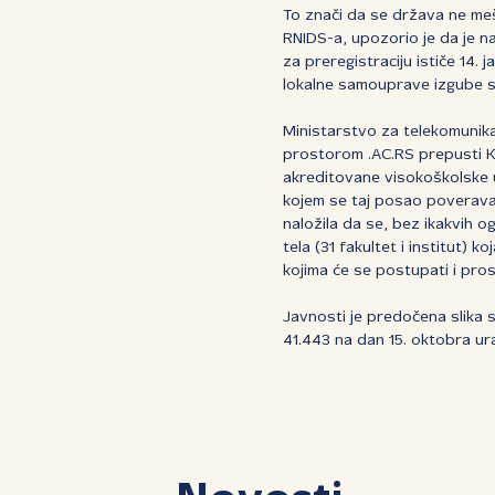
To znači da se država ne meša
RNIDS-a, upozorio je da je n
za preregistraciju ističe 14
lokalne samouprave izgube svo
Ministarstvo za telekomunika
prostorom .AC.RS prepusti Ko
akreditovane visokoškolske us
kojem se taj posao poverava
naložila da se, bez ikakvih 
tela (31 fakultet i institut)
kojima će se postupati i pros
Javnosti je predočena slika st
41.443 na dan 15. oktobra ur