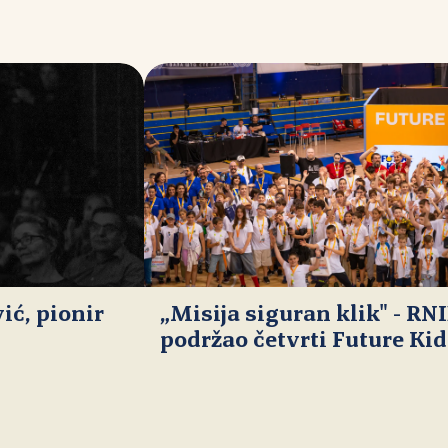
ć, pionir
„Misija siguran klik" - RN
podržao četvrti Future Ki