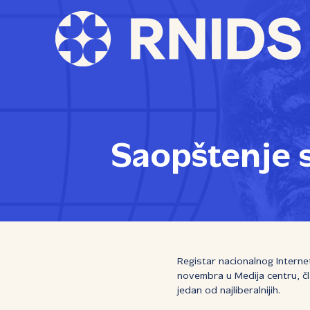
Saopštenje s
Registar nacionalnog Internet
novembra u Medija centru, čl
jedan od najliberalnijih.